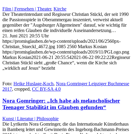
Film | Fernsehen | Theater
,
Kirche
Der Theaterintendant und Regisseur Christian Stückl, der seit 1990
die Passionsspiele in Oberammergau inszeniert, verweist aktuell
gegenüber der "Augsburger Allgemeinen" darauf, wie wichtig für
einen reifen Glauben die individuelle Auseinandersetzung…
21. Juni 2021 20:55 Uhr
https://promisglauben.de/wp-content/uploads/2021/06/2560px-
Christian_Stueckl_4672.jpg
1085
2560
Markus Kosian
https://promisglauben.de/wp-content/uploads/2019/11/PGLogo.png
Markus Kosian
2021-06-21 20:55:54
2021-06-22 09:22:22
Regisseur
Christian Stückl sieht „große Chance“, wenn die Kirche sich
„wirklich auf Jesus“ bezieht
Foto:
Heike Huslage-Koch
,
Nora Gomringer Leipziger Buchmesse
2017
, cropped,
CC BY-SA 4.0
Nora Gomringer: „Ich habe als melancholischer
Teenager Stabilität im Glauben gefunden“
Kunst | Literatur | Philosophie
Die Lyrikerin Nora Gomringer, die das Internationale Künstlerhaus
in Bamberg leitet und Gewinnerin des Ingeborg-Bachmann-Preises