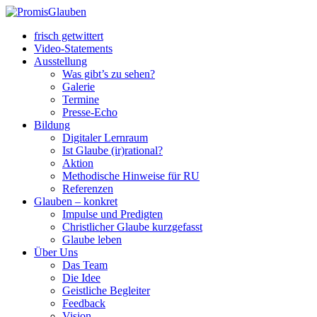
frisch getwittert
Video-Statements
Ausstellung
Was gibt’s zu sehen?
Galerie
Termine
Presse-Echo
Bildung
Digitaler Lernraum
Ist Glaube (ir)rational?
Aktion
Methodische Hinweise für RU
Referenzen
Glauben – konkret
Impulse und Predigten
Christlicher Glaube kurzgefasst
Glaube leben
Über Uns
Das Team
Die Idee
Geistliche Begleiter
Feedback
Vision