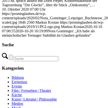
2015 ist, sprach aktuell mit Doris Pieper, Kulturredakteurin der
Tageszeitung "Die Glocke", über ihr Stück „Oinkonomy“,…
10. Oktober 2020 07:00 Uhr
https://promisglauben.de/wp-
content/uploads/2020/02/Nora_Gomringer_Leipziger_Buchmesse_20
scaled.jpg
1846
2560
Markus Kosian
https://promisglauben.de/wp-
content/uploads/2019/11/PGLogo.png
Markus Kosian
2020-10-10
07:00:55
2020-10-20 16:19:09
Nora Gomringer: „Ich habe als
melancholischer Teenager Stabilität im Glauben gefunden“
Suche
Kategorien
Bildung
Ereignisse
Events
Film | Fernsehen | Theater
Kirche
Kunst | Literatur | Philosophie
Medien
Musik