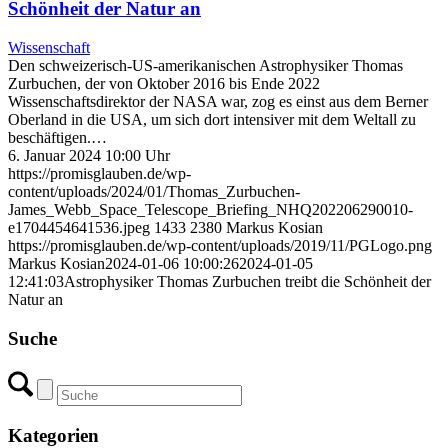
Schönheit der Natur an
Wissenschaft
Den schweizerisch-US-amerikanischen Astrophysiker Thomas
Zurbuchen, der von Oktober 2016 bis Ende 2022
Wissenschaftsdirektor der NASA war, zog es einst aus dem Berner
Oberland in die USA, um sich dort intensiver mit dem Weltall zu
beschäftigen.…
6. Januar 2024 10:00 Uhr
https://promisglauben.de/wp-
content/uploads/2024/01/Thomas_Zurbuchen-
James_Webb_Space_Telescope_Briefing_NHQ202206290010-
e1704454641536.jpeg
1433
2380
Markus Kosian
https://promisglauben.de/wp-content/uploads/2019/11/PGLogo.png
Markus Kosian
2024-01-06 10:00:26
2024-01-05
12:41:03
Astrophysiker Thomas Zurbuchen treibt die Schönheit der
Natur an
Suche
Kategorien