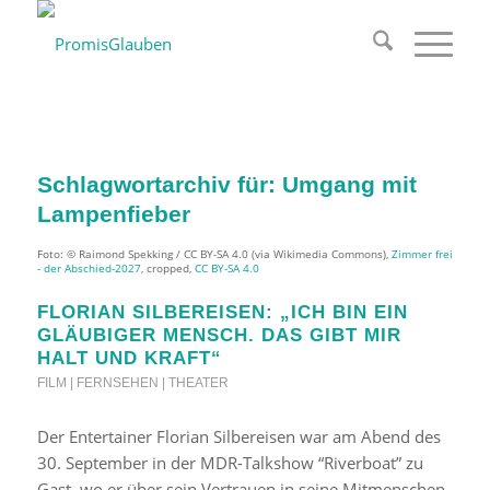
Schlagwortarchiv für:
Umgang mit
Lampenfieber
Foto: © Raimond Spekking / CC BY-SA 4.0 (via Wikimedia Commons),
Zimmer frei
- der Abschied-2027
, cropped,
CC BY-SA 4.0
FLORIAN SILBEREISEN: „ICH BIN EIN
GLÄUBIGER MENSCH. DAS GIBT MIR
HALT UND KRAFT“
FILM | FERNSEHEN | THEATER
Der Entertainer Florian Silbereisen war am Abend des
30. September in der MDR-Talkshow “Riverboat” zu
Gast, wo er über sein Vertrauen in seine Mitmenschen