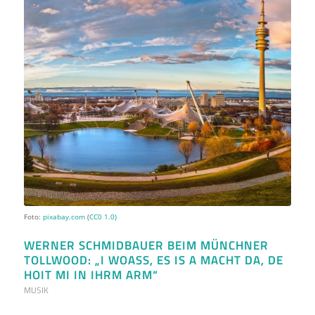
Foto:
pixabay.com
(
CC0 1.0)
WERNER SCHMIDBAUER BEIM MÜNCHNER
TOLLWOOD: „I WOASS, ES IS A MACHT DA, DE H
OIT MI IN IHRM ARM“
MUSIK