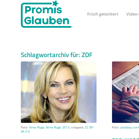
frisch getwittert
Video-
Schlagwortarchiv für:
ZDF
Foto:
Nina Ruge
,
Nina Ruge 2013
, cropped,
CC BY-
Foto:
pixabay.co
SA 3.0