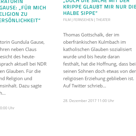
„DOCH DIE SACHE MIT DER
ERATORIN
KRIPPE GLAUBT MIR NUR DI
GAUSE: „FÜR MICH
HALBE SIPPE“
ELIGION ZU
ERSÖNLICHKEIT“
FILM | FERNSEHEN | THEATER
Thomas Gottschalk, der im
orin Gundula Gause,
oberfränkischen Kulmbach im
Jahren neben Claus
katholischen Glauben sozialisiert
esicht des heute-
wurde und bis heute daran
, sprach aktuell bei NDR
festhält, hat die Hoffnung, dass bei
ren Glauben. Für die
seinen Söhnen doch etwas von der
ind Religion und
religiösen Erziehung geblieben ist.
nsinhalt. Dazu sagte
Auf Twitter schrieb…
ch…
28. Dezember 2017 11:00 Uhr
10:00 Uhr