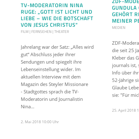
ZDF-MOD
TV-MODERATORIN NINA
GUNDULA 
RUGE: „GOTT IST LICHT UND
GEHÖRT R
LIEBE – WIE DIE BOTSCHAFT
MEINER P
VON JESUS CHRISTUS“
MEDIEN
FILM | FERNSEHEN | THEATER
ZDF-Moderat
Jahrelang war der Satz: „Alles wird
die seit 25 
gut“ Abschluss jeder ihrer
Kleber das G
Sendungen und spiegelt ihre
journals ist
Lebenseinstellung wider. Im
Info über ih
aktuellen Interview mit dem
52-Jährige s
Magazin des Steyler Missionare
Glaube Lebe
- Stadtgottes sprach die TV-
sie: "Für mi
Moderatorin und Journalistin
Nina…
25. April 2018 
2. Mai 2018 10:00 Uhr