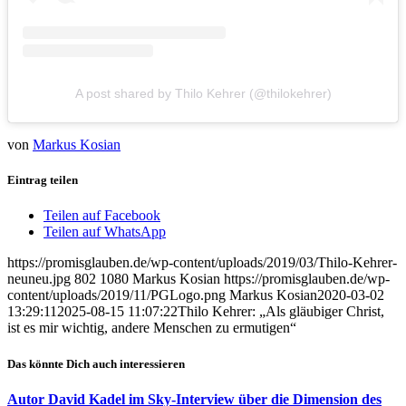
A post shared by Thilo Kehrer (@thilokehrer)
von
Markus Kosian
Eintrag teilen
Teilen auf Facebook
Teilen auf WhatsApp
https://promisglauben.de/wp-content/uploads/2019/03/Thilo-Kehrer-
neuneu.jpg
802
1080
Markus Kosian
https://promisglauben.de/wp-
content/uploads/2019/11/PGLogo.png
Markus Kosian
2020-03-02
13:29:11
2025-08-15 11:07:22
Thilo Kehrer: „Als gläubiger Christ,
ist es mir wichtig, andere Menschen zu ermutigen“
Das könnte Dich auch interessieren
Autor David Kadel im Sky-Interview über die Dimension des