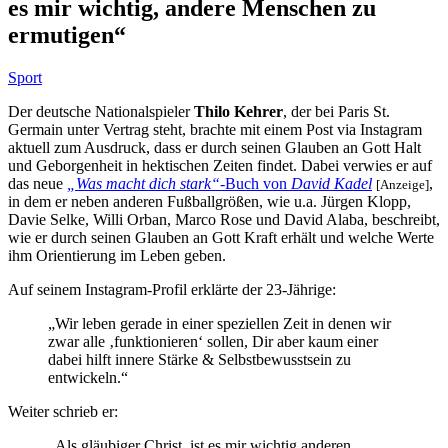
es mir wichtig, andere Menschen zu
ermutigen“
Sport
Der deutsche Nationalspieler
Thilo Kehrer
, der bei Paris St.
Germain unter Vertrag steht, brachte mit einem Post via Instagram
aktuell zum Ausdruck, dass er durch seinen Glauben an Gott Halt
und Geborgenheit in hektischen Zeiten findet. Dabei verwies er auf
das neue
„Was macht dich stark“
-Buch von
David Kadel
,
[Anzeige]
in dem er neben anderen Fußballgrößen, wie u.a. Jürgen Klopp,
Davie Selke, Willi Orban, Marco Rose und David Alaba, beschreibt,
wie er durch seinen Glauben an Gott Kraft erhält und welche Werte
ihm Orientierung im Leben geben.
Auf seinem Instagram-Profil erklärte der 23-Jährige:
„
Wir leben gerade in einer speziellen Zeit in denen wir
zwar alle ‚funktionieren‘ sollen, Dir aber kaum einer
dabei hilft innere Stärke & Selbstbewusstsein zu
entwickeln.“
Weiter schrieb er:
„Als gläubiger Christ, ist es mir wichtig anderen