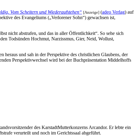
ldig. Vom Scheitern und Wiederaufstehen“
(
adeo Verlag
) auf
[Anzeige]
pektive des Evangeliums („Verlorener Sohn“) gewachsen ist,
st nicht abstrafen, und das in aller Öffentlichkeit“. So sehe sich
nd den Todsünden Hochmut, Narzissmus, Gier, Neid, Wollust,
 heraus und sah in der Perspektive des christlichen Glaubens, der
nden Perspektivwechsel wird bei der Buchpräsentation Middelhoffs
ndsvorsitzender des Karstadt­Mutterkonzerns Arcandor. Er lebte ein
trafe verurteilt und noch im Gerichtssaal abgeführt.