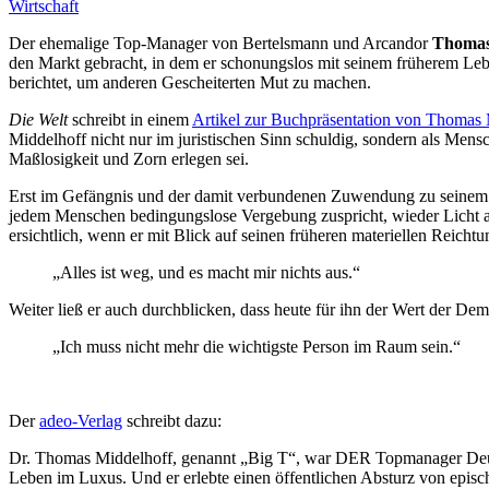
Wirtschaft
Der ehemalige Top-Manager von Bertelsmann und Arcandor
Thomas
den Markt gebracht, in dem er schonungslos mit seinem früherem Leb
berichtet, um anderen Gescheiterten Mut zu machen.
Die Welt
schreibt in einem
Artikel zur Buchpräsentation von Thomas 
Middelhoff nicht nur im juristischen Sinn schuldig, sondern als Men
Maßlosigkeit und Zorn erlegen sei.
Erst im Gefängnis und der damit verbundenen Zuwendung zu seinem ver
jedem Menschen bedingungslose Vergebung zuspricht, wieder Licht 
ersichtlich, wenn er mit Blick auf seinen früheren materiellen Reichtu
„Alles ist weg, und es macht mir nichts aus.“
Weiter ließ er auch durchblicken, dass heute für ihn der Wert der Demu
„Ich muss nicht mehr die wichtigste Person im Raum sein.“
Der
adeo-Verlag
schreibt dazu:
Dr. Thomas Middelhoff, genannt „Big T“, war DER Topmanager Deutsch
Leben im Luxus. Und er erlebte einen öffentlichen Absturz von episch