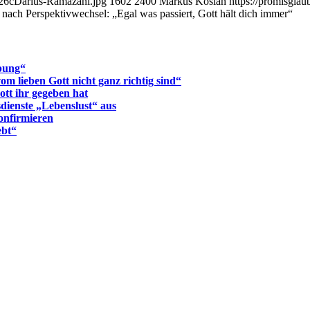
726cDarius-Ramazani.jpg
1602
2400
Markus Kosian
https://promisgla
ach Perspektivwechsel: „Egal was passiert, Gott hält dich immer“
ebung“
om lieben Gott nicht ganz richtig sind“
ott ihr gegeben hat
dienste „Lebenslust“ aus
konfirmieren
ebt“