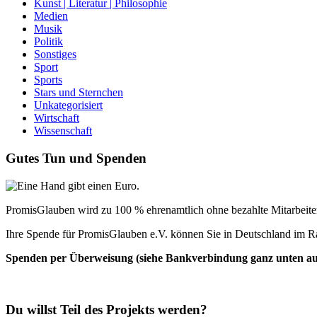
Kunst | Literatur | Philosophie
Medien
Musik
Politik
Sonstiges
Sport
Sports
Stars und Sternchen
Unkategorisiert
Wirtschaft
Wissenschaft
Gutes Tun und Spenden
PromisGlauben wird zu 100 % ehrenamtlich ohne bezahlte Mitarbeiter 
Ihre Spende für PromisGlauben e.V. können Sie in Deutschland im R
Spenden per Überweisung (siehe Bankverbindung ganz unten auf 
Du willst Teil des Projekts werden?