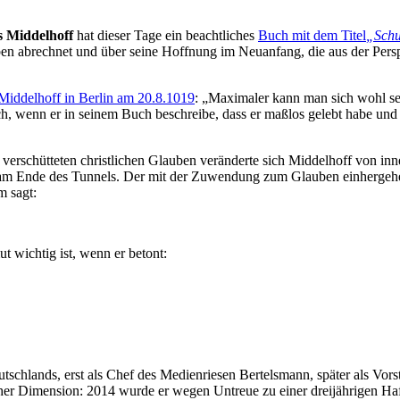
 Middelhoff
hat dieser Tage ein beachtliches
Buch mit dem Titel
„Schu
en abrechnet und über seine Hoffnung im Neuanfang, die aus der Pers
Middelhoff in Berlin am 20.8.1019
: „Maximaler kann man sich wohl selb
sch, wenn er in seinem Buch beschreibe, dass er maßlos gelebt habe u
schütteten christlichen Glauben veränderte sich Middelhoff von innen
am Ende des Tunnels. Der mit der Zuwendung zum Glauben einhergehe
m sagt:
t wichtig ist, wenn er betont:
lands, erst als Chef des Medienriesen Bertelsmann, später als Vorsta
er Dimension: 2014 wurde er wegen Untreue zu einer dreijährigen Hafts