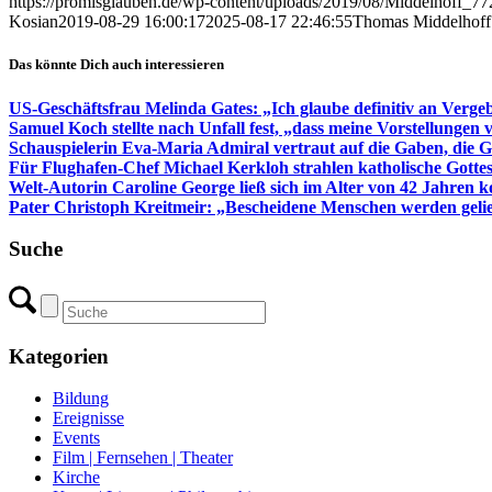
https://promisglauben.de/wp-content/uploads/2019/08/Middelhoff_7
Kosian
2019-08-29 16:00:17
2025-08-17 22:46:55
Thomas Middelhoff n
Das könnte Dich auch interessieren
US-Geschäftsfrau Melinda Gates: „Ich glaube definitiv an Verg
Samuel Koch stellte nach Unfall fest, „dass meine Vorstellungen v
Schauspielerin Eva-Maria Admiral vertraut auf die Gaben, die G
Für Flughafen-Chef Michael Kerkloh strahlen katholische Gottes
Welt-Autorin Caroline George ließ sich im Alter von 42 Jahren 
Pater Christoph Kreitmeir: „Bescheidene Menschen werden geli
Suche
Kategorien
Bildung
Ereignisse
Events
Film | Fernsehen | Theater
Kirche