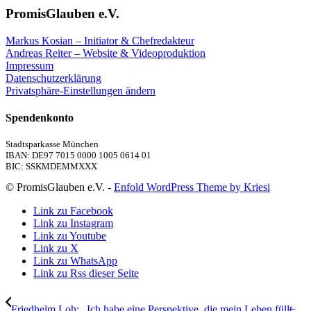
PromisGlauben e.V.
Markus Kosian – Initiator & Chefredakteur
Andreas Reiter – Website & Videoproduktion
Impressum
Datenschutzerklärung
Privatsphäre-Einstellungen ändern
Spendenkonto
Stadtsparkasse München
IBAN: DE97 7015 0000 1005 0614 01
BIC: SSKMDEMMXXX
© PromisGlauben e.V. -
Enfold WordPress Theme by Kriesi
Link zu Facebook
Link zu Instagram
Link zu Youtube
Link zu X
Link zu WhatsApp
Link zu Rss dieser Seite
Friedhelm Loh: „Ich habe eine Perspektive, die mein Leben füllt̶...