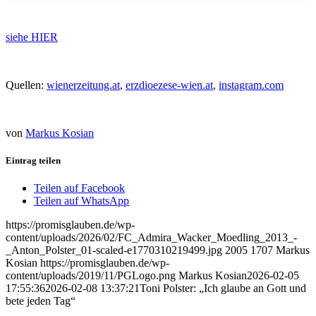
siehe HIER
Quellen:
wienerzeitung.at
,
erzdioezese-wien.at
,
instagram.com
von
Markus Kosian
Eintrag teilen
Teilen auf Facebook
Teilen auf WhatsApp
https://promisglauben.de/wp-
content/uploads/2026/02/FC_Admira_Wacker_Moedling_2013_-
_Anton_Polster_01-scaled-e1770310219499.jpg
2005
1707
Markus
Kosian
https://promisglauben.de/wp-
content/uploads/2019/11/PGLogo.png
Markus Kosian
2026-02-05
17:55:36
2026-02-08 13:37:21
Toni Polster: „Ich glaube an Gott und
bete jeden Tag“