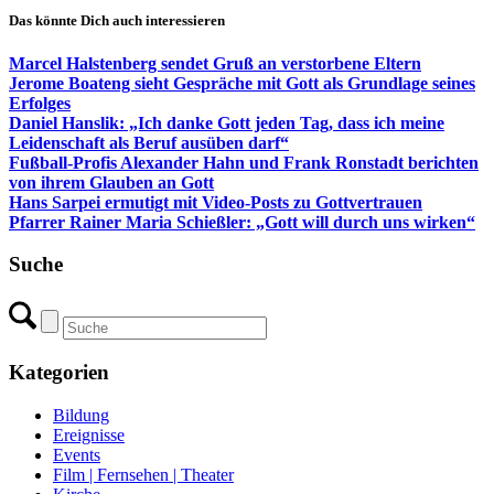
Das könnte Dich auch interessieren
Marcel Halstenberg sendet Gruß an verstorbene Eltern
Jerome Boateng sieht Gespräche mit Gott als Grundlage seines
Erfolges
Daniel Hanslik: „Ich danke Gott jeden Tag, dass ich meine
Leidenschaft als Beruf ausüben darf“
Fußball-Profis Alexander Hahn und Frank Ronstadt berichten
von ihrem Glauben an Gott
Hans Sarpei ermutigt mit Video-Posts zu Gottvertrauen
Pfarrer Rainer Maria Schießler: „Gott will durch uns wirken“
Suche
Kategorien
Bildung
Ereignisse
Events
Film | Fernsehen | Theater