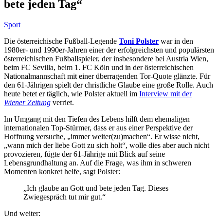
bete jeden Tag“
Sport
Die österreichische Fußball-Legende
Toni Polster
war in den
1980er- und 1990er-Jahren einer der erfolgreichsten und populärsten
österreichischen Fußballspieler, der insbesondere bei Austria Wien,
beim FC Sevilla, beim 1. FC Köln und in der österreichischen
Nationalmannschaft mit einer überragenden Tor-Quote glänzte. Für
den 61-Jährigen spielt der christliche Glaube eine große Rolle. Auch
heute betet er täglich, wie Polster aktuell im
Interview mit der
Wiener Zeitung
verriet.
Im Umgang mit den Tiefen des Lebens hilft dem ehemaligen
internationalen Top-Stürmer, dass er aus einer Perspektive der
Hoffnung versuche, „immer weiter(zu)machen“. Er wisse nicht,
„wann mich der liebe Gott zu sich holt“, wolle dies aber auch nicht
provozieren, fügte der 61-Jährige mit Blick auf seine
Lebensgrundhaltung an. Auf die Frage, was ihm in schweren
Momenten konkret helfe, sagt Polster:
„Ich glaube an Gott und bete jeden Tag. Dieses
Zwiegespräch tut mir gut.“
Und weiter: