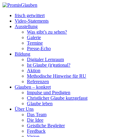
frisch getwittert
Video-Statements
Ausstellung
Was gibt’s zu sehen?
Galerie
Termine
Presse-Echo
Bildung
Digitaler Lernraum
Ist Glaube (ir)rational?
Aktion
Methodische Hinweise für RU
Referenzen
Glauben – konkret
Impulse und Predigten
Christlicher Glaube kurzgefasst
Glaube leben
Über Uns
Das Team
Die Idee
Geistliche Begleiter
Feedback
Vision