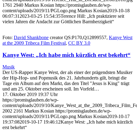
1761
2940
Markus Kosian
https://promisglauben.de/wp-
content/uploads/2019/11/PGLogo.png
Markus Kosian
2019-10-18
06:07:31
2023-03-25 15:54:35
Terence Hill: „Ich praktiziere seit
vielen Jahren die Andacht zur Göttlichen Barmherzigkeit“
Foto:
David Shankbone
creator QS:P170,Q12899557,
Kanye West
at the 2009 Tribeca Film Festival
,
CC BY 3.0
Kanye West: „Ich habe mich kürzlich erst bekehrt“
Musik
Der US-Rapper Kanye West, der als einer der prägendsten Musiker
der Hip-Hop- und Popmusik des 21. Jahrhunderts gilt, bringt die
Tage ein Album auf den Markt, das den Titel "Jesus is King" trägt
und am 25. Oktober erscheinen soll. Im Vorfeld…
17. Oktober 2019 19:37 Uhr
https://promisglauben.de/wp-
content/uploads/2019/10/Kanye_West_at_the_2009_Tribeca_Film_Fes
2002
2161
Markus Kosian
https://promisglauben.de/wp-
content/uploads/2019/11/PGLogo.png
Markus Kosian
2019-10-17
19:37:08
2019-10-17 19:46:12
Kanye West: „Ich habe mich kürzlich
erst bekehrt“