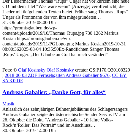
Der Liedermacher Thomas "Rups" Unger hat vor kurzem eine neue
CD mit dem Titel "Was wäre wenn" [Anzeige] veröffentlicht, die
Lieder mit tiefgehenden Texten bietet. Früher sang Thomas „Rups“
Unger als Frontmann der von ihm mitgegründeten…
31. Oktober 2019 08:00 Uhr
https://promisglauben.de/wp-
content/uploads/2019/10/Thomas_Rups.jpg
730
1262
Markus
Kosian
https://promisglauben.de/wp-
content/uploads/2019/11/PGLogo.png
Markus Kosian
2019-10-31
08:00:36
2025-08-04 10:35:50
Ex-Randfichten Sänger Thomas
‚Rups‘ Unger: „Der Glaube an Gott hat mich verändert“
Foto: ©
Olaf Kosinsky
Olaf Kosinsky
creator QS:P170,Q30108329
,
2018-06-03 ZDF Fernsehgarten Andreas Gabalier-9676
,
CC BY-
SA 3.0 DE
Andreas Gabalier: „Danke Gott, für alles“
Musik
Anlässlich des zehnjährigen Bühnenjubiläums des Schlagersängers
Andreas Gabalier zeigte der österreichische Sender ServusTV am
26. Oktober die Doku "Andreas Gabalier - 10 Jahre Volks-
Rock‘n‘Roller: Das Portrait“ und im Anschluss…
30. Oktober 2019 14:00 Uhr