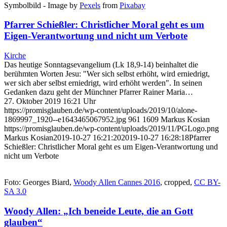
Symbolbild - Image by
Pexels
from
Pixabay
Pfarrer Schießler: Christlicher Moral geht es um
Eigen-Verantwortung und nicht um Verbote
Kirche
Das heutige Sonntagsevangelium (Lk 18,9-14) beinhaltet die
berühmten Worten Jesu: "Wer sich selbst erhöht, wird erniedrigt,
wer sich aber selbst erniedrigt, wird erhöht werden". In seinen
Gedanken dazu geht der Münchner Pfarrer Rainer Maria…
27. Oktober 2019 16:21 Uhr
https://promisglauben.de/wp-content/uploads/2019/10/alone-
1869997_1920--e1643465067952.jpg
961
1609
Markus Kosian
https://promisglauben.de/wp-content/uploads/2019/11/PGLogo.png
Markus Kosian
2019-10-27 16:21:20
2019-10-27 16:28:18
Pfarrer
Schießler: Christlicher Moral geht es um Eigen-Verantwortung und
nicht um Verbote
Foto: Georges Biard,
Woody Allen Cannes 2016
, cropped,
CC BY-
SA 3.0
Woody Allen: „Ich beneide Leute, die an Gott
glauben“