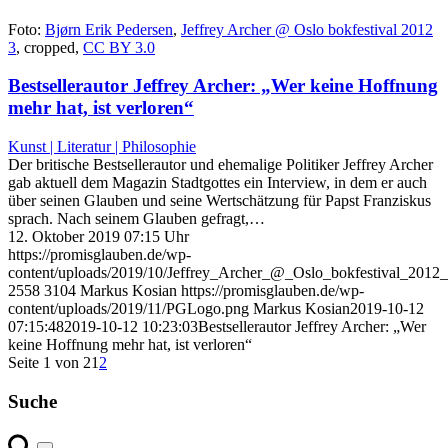
Foto:
Bjørn Erik Pedersen
,
Jeffrey Archer @ Oslo bokfestival 2012
3
, cropped,
CC BY 3.0
Bestsellerautor Jeffrey Archer: „Wer keine Hoffnung
mehr hat, ist verloren“
Kunst | Literatur | Philosophie
Der britische Bestsellerautor und ehemalige Politiker Jeffrey Archer
gab aktuell dem Magazin Stadtgottes ein Interview, in dem er auch
über seinen Glauben und seine Wertschätzung für Papst Franziskus
sprach. Nach seinem Glauben gefragt,…
12. Oktober 2019 07:15 Uhr
https://promisglauben.de/wp-
content/uploads/2019/10/Jeffrey_Archer_@_Oslo_bokfestival_2012_
2558
3104
Markus Kosian
https://promisglauben.de/wp-
content/uploads/2019/11/PGLogo.png
Markus Kosian
2019-10-12
07:15:48
2019-10-12 10:23:03
Bestsellerautor Jeffrey Archer: „Wer
keine Hoffnung mehr hat, ist verloren“
Seite 1 von 2
1
2
Suche