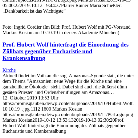
05:00:22
2019-10-12 19:44:37
Pfarrer Rainer Maria Schießler:
„Dankbarkeit ist das Wichtigste“
Foto: Ingrid Cordier (Im Bild: Prof. Hubert Wolf mit PG-Vorstand
Markus Kosian am 10.10.19 in der ev. Akademie München)
Prof. Hubert Wolf hinterfragt die Einordnung des
Zölibats gegenüber Eucharistie und
Krankensalbung
Kirche
Aktuell findet im Vatikan die sog. Amazonas-Synode statt, die unter
dem Thema "Amazonien: neue Wege für die Kirche und eine
ganzheitliche Ökologie" steht. Dabei sind auch die äußerst dünn
gesäten Priester- und Ordensberufungen am Amazonas…
12. Oktober 2019 13:53 Uhr
https://promisglauben.de/wp-content/uploads/2019/10/Hubert-Wolf-
10.10.19_.jpg
1112
1600
Markus Kosian
https://promisglauben.de/wp-content/uploads/2019/11/PGLogo.png
Markus Kosian
2019-10-12 13:53:13
2019-10-13 02:30:20
Prof.
Hubert Wolf hinterfragt die Einordnung des Zölibats gegenüber
Eucharistie und Krankensalbung