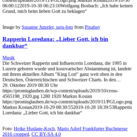
content/uploads/2019/11/PGLogo.png
Markus Kosian
2019-10-30
06:00:12
2019-10-30 06:23:10
Wolfgang Bosbach: „Ich habe keinen
Grund, mich beim lieben Gott zu beklagen“
Image by
Susanne Jutzeler, suju-foto
from
Pixabay
Rapperin Loredana: „Lieber Gott, ich bin
dankbar“
Musik
Die Schweizer Rapperin und Influencerin Loredana, die 1995 in
Luzern geboren wurde und kosovarischer Abstammung ist, landete
mit ihrem aktuellen Album "King Lori" ganz weit oben in den
Deutschen, Österreichischen und Schweizer Charts. In den…
29. Oktober 2019 08:30 Uhr
https://promisglauben.de/wp-content/uploads/2019/10/cross-
4565198_1920.jpg
1280
1920
Markus Kosian
https://promisglauben.de/wp-content/uploads/2019/11/PGLogo.png
Markus Kosian
2019-10-29 08:30:55
2019-10-28 18:39:53
Rapperin
Loredana: „Lieber Gott, ich bin dankbar“
Foto:
Heike Huslage-Koch
,
Mario Adorf Frankfurter Buchmesse
2016 cropped
,
CC BY-SA 4.0