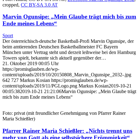
cropped,
CC BY-SA 3.0 AT
Marvin Ogunsipe: „Mein Glaube trägt mich bis zum
Ende meines Lebens“
Sport
Der österreichisch-deutsche Basketball-Profi Marvin Ogunsipe, der
beim amtierenden Deutschen Basketballmeister FC Bayern
München unter Vertrag steht und derzeit leihweise bei den Hamburg
Towers spielt, bekannte sich aktuell gegenüber der…
21. Oktober 2019 00:05 Uhr
https://promisglauben.de/wp-
content/uploads/2019/10/20150808_Marvin_Ogunsipe_2032-.jpg
642
727
Markus Kosian
https://promisglauben.de/wp-
content/uploads/2019/11/PGLogo.png
Markus Kosian
2019-10-21
00:05:38
2019-10-21 21:21:06
Marvin Ogunsipe: „Mein Glaube trägt
mich bis zum Ende meines Lebens“
Foto: privat (mit freundlicher Genehmigung von Pfarrer Rainer
Maria Schießler)
Pfarrer Rainer Maria Schießler: „Nichts trennt uns
mehr von Gott als eine selbstsichere Frömmigkeit“