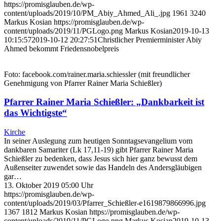
https://promisglauben.de/wp-
content/uploads/2019/10/PM_Abiy_Ahmed_Ali_.jpg
1961
3240
Markus Kosian
https://promisglauben.de/wp-
content/uploads/2019/11/PGLogo.png
Markus Kosian
2019-10-13
10:15:57
2019-10-12 20:27:51
Christlicher Premierminister Abiy
Ahmed bekommt Friedensnobelpreis
Foto: facebook.com/rainer.maria.schiessler (mit freundlicher
Genehmigung von Pfarrer Rainer Maria Schießler)
Pfarrer Rainer Maria Schießler: „Dankbarkeit ist
das Wichtigste“
Kirche
In seiner Auslegung zum heutigen Sonntagsevangelium vom
dankbaren Samariter (Lk 17,11-19) gibt Pfarrer Rainer Maria
Schießler zu bedenken, dass Jesus sich hier ganz bewusst dem
Außenseiter zuwendet sowie das Handeln des Andersgläubigen
gar…
13. Oktober 2019 05:00 Uhr
https://promisglauben.de/wp-
content/uploads/2019/03/Pfarrer_Schießler-e1619879866996.jpg
1367
1812
Markus Kosian
https://promisglauben.de/wp-
content/uploads/2019/11/PGLogo.png
Markus Kosian
2019-10-13