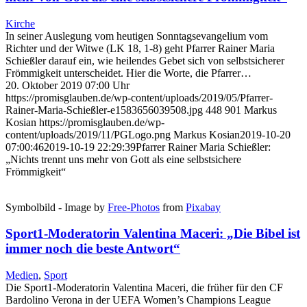
Kirche
In seiner Auslegung vom heutigen Sonntagsevangelium vom
Richter und der Witwe (LK 18, 1-8) geht Pfarrer Rainer Maria
Schießler darauf ein, wie heilendes Gebet sich von selbstsicherer
Frömmigkeit unterscheidet. Hier die Worte, die Pfarrer…
20. Oktober 2019 07:00 Uhr
https://promisglauben.de/wp-content/uploads/2019/05/Pfarrer-
Rainer-Maria-Schießler-e1583656039508.jpg
448
901
Markus
Kosian
https://promisglauben.de/wp-
content/uploads/2019/11/PGLogo.png
Markus Kosian
2019-10-20
07:00:46
2019-10-19 22:29:39
Pfarrer Rainer Maria Schießler:
„Nichts trennt uns mehr von Gott als eine selbstsichere
Frömmigkeit“
Symbolbild - Image by
Free-Photos
from
Pixabay
Sport1-Moderatorin Valentina Maceri: „Die Bibel ist
immer noch die beste Antwort“
Medien
,
Sport
Die Sport1-Moderatorin Valentina Maceri, die früher für den CF
Bardolino Verona in der UEFA Women’s Champions League