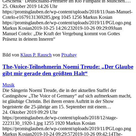
Geschenk" Deutschland-Premiere im Rio Filmpalst in München.…
25. Oktober 2019 14:26 Uhr
https://promisglauben.de/wp-content/uploads/2018/11/Juan-Manuel-
Cotelo-e1679131369285.jpeg
1045
1256
Markus Kosian
https://promisglauben.de/wp-content/uploads/2019/11/PGLogo.png
Markus Kosian
2019-10-25 14:26:23
2019-10-26 09:29:09
Juan
Manuel Cotelo: „Die Kraft der Vergebung kommt von Gottes
Präsenz in deinem Inneren“
Bild von
Klaus P. Rausch
von
Pixabay
The-Voice-Teilnehmerin Noemi Treude: „Der Glaube
gibt mir gerade den größten Halt“
Musik
Die Sängerin Noemi Treude, die in der aktuellen Staffel der
Castingshow „The Voice of Germany“ auf sich aufmerksam macht,
ist gläubige Christin. Bei ihrem ersten Auftritt in der Show
begeisterte die 25-jährige am 15. September mit einem…
24. Oktober 2019 09:29 Uhr
https://promisglauben.de/wp-content/uploads/2018/12/stage-
2223130_1920-1.jpg
1255
1920
Markus Kosian
https://promisglauben.de/wp-content/uploads/2019/11/PGLogo.png
Markus Kosian
2019-10-24 09:29:57
2019-10-26 09:42:14
The-