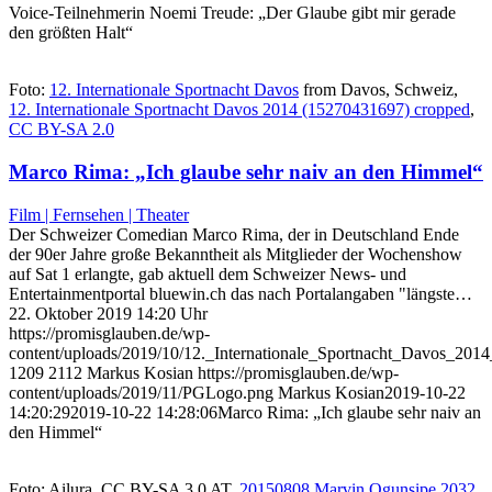
Voice-Teilnehmerin Noemi Treude: „Der Glaube gibt mir gerade
den größten Halt“
Foto:
12. Internationale Sportnacht Davos
from Davos, Schweiz,
12. Internationale Sportnacht Davos 2014 (15270431697) cropped
,
CC BY-SA 2.0
Marco Rima: „Ich glaube sehr naiv an den Himmel“
Film | Fernsehen | Theater
Der Schweizer Comedian Marco Rima, der in Deutschland Ende
der 90er Jahre große Bekanntheit als Mitglieder der Wochenshow
auf Sat 1 erlangte, gab aktuell dem Schweizer News- und
Entertainmentportal bluewin.ch das nach Portalangaben "längste…
22. Oktober 2019 14:20 Uhr
https://promisglauben.de/wp-
content/uploads/2019/10/12._Internationale_Sportnacht_Davos_20
1209
2112
Markus Kosian
https://promisglauben.de/wp-
content/uploads/2019/11/PGLogo.png
Markus Kosian
2019-10-22
14:20:29
2019-10-22 14:28:06
Marco Rima: „Ich glaube sehr naiv an
den Himmel“
Foto: Ailura, CC BY-SA 3.0 AT,
20150808 Marvin Ogunsipe 2032
,