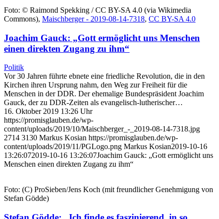
Foto: © Raimond Spekking / CC BY-SA 4.0 (via Wikimedia
Commons),
Maischberger - 2019-08-14-7318
,
CC BY-SA 4.0
Joachim Gauck: „Gott ermöglicht uns Menschen
einen direkten Zugang zu ihm“
Politik
Vor 30 Jahren führte ebnete eine friedliche Revolution, die in den
Kirchen ihren Ursprung nahm, den Weg zur Freiheit für die
Menschen in der DDR. Der ehemalige Bundespräsident Joachim
Gauck, der zu DDR-Zeiten als evangelisch-lutherischer…
16. Oktober 2019 13:26 Uhr
https://promisglauben.de/wp-
content/uploads/2019/10/Maischberger_-_2019-08-14-7318.jpg
2714
3130
Markus Kosian
https://promisglauben.de/wp-
content/uploads/2019/11/PGLogo.png
Markus Kosian
2019-10-16
13:26:07
2019-10-16 13:26:07
Joachim Gauck: „Gott ermöglicht uns
Menschen einen direkten Zugang zu ihm“
Foto: (C) ProSieben/Jens Koch (mit freundlicher Genehmigung von
Stefan Gödde)
Stefan Gödde: „Ich finde es faszinierend, in so