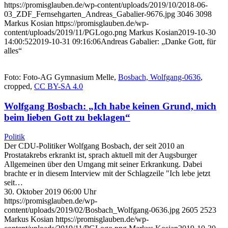
https://promisglauben.de/wp-content/uploads/2019/10/2018-06-
03_ZDF_Fernsehgarten_Andreas_Gabalier-9676.jpg
3046
3098
Markus Kosian
https://promisglauben.de/wp-
content/uploads/2019/11/PGLogo.png
Markus Kosian
2019-10-30
14:00:52
2019-10-31 09:16:06
Andreas Gabalier: „Danke Gott, für
alles“
Foto: Foto-AG Gymnasium Melle,
Bosbach, Wolfgang-0636
,
cropped,
CC BY-SA 4.0
Wolfgang Bosbach: „Ich habe keinen Grund, mich
beim lieben Gott zu beklagen“
Politik
Der CDU-Politiker Wolfgang Bosbach, der seit 2010 an
Prostatakrebs erkrankt ist, sprach aktuell mit der Augsburger
Allgemeinen über den Umgang mit seiner Erkrankung. Dabei
brachte er in diesem Interview mit der Schlagzeile "Ich lebe jetzt
seit…
30. Oktober 2019 06:00 Uhr
https://promisglauben.de/wp-
content/uploads/2019/02/Bosbach_Wolfgang-0636.jpg
2605
2523
Markus Kosian
https://promisglauben.de/wp-