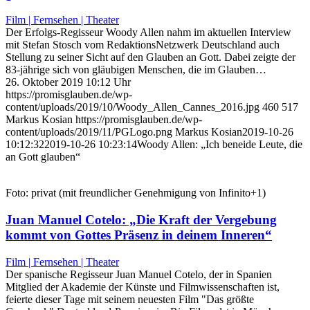
Film | Fernsehen | Theater
Der Erfolgs-Regisseur Woody Allen nahm im aktuellen Interview
mit Stefan Stosch vom RedaktionsNetzwerk Deutschland auch
Stellung zu seiner Sicht auf den Glauben an Gott. Dabei zeigte der
83-jährige sich von gläubigen Menschen, die im Glauben…
26. Oktober 2019 10:12 Uhr
https://promisglauben.de/wp-
content/uploads/2019/10/Woody_Allen_Cannes_2016.jpg
460
517
Markus Kosian
https://promisglauben.de/wp-
content/uploads/2019/11/PGLogo.png
Markus Kosian
2019-10-26
10:12:32
2019-10-26 10:23:14
Woody Allen: „Ich beneide Leute, die
an Gott glauben“
Foto: privat (mit freundlicher Genehmigung von Infinito+1)
Juan Manuel Cotelo: „Die Kraft der Vergebung
kommt von Gottes Präsenz in deinem Inneren“
Film | Fernsehen | Theater
Der spanische Regisseur Juan Manuel Cotelo, der in Spanien
Mitglied der Akademie der Künste und Filmwissenschaften ist,
feierte dieser Tage mit seinem neuesten Film "Das größte