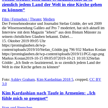
ziemlich jedem Land der Welt in eine Kirche gehen
zu können“
Film | Fernsehen | Theater
,
Medien
Der Fernsehmoderator und Journalist Stefan Gödde, der seit 2009
die Wissenssendung Galileo auf Pro 7 moderiert, hat sich aktuell im
Interview mit dem Magazin "leben!" aus dem Bistum Münster zu
seinem christlichen Glauben bekannt. Dabei…
15. Oktober 2019 09:05 Uhr
https://promisglauben.de/wp-
content/uploads/2019/10/Stefan_Gödde.jpg
796
932
Markus Kosian
https://promisglauben.de/wp-content/uploads/2019/11/PGLogo.png
Markus Kosian
2019-10-15 09:05:07
2019-10-21 10:10:32
Stefan
Gödde: „Ich finde es faszinierend, in so ziemlich jedem Land der
Welt in eine Kirche gehen zu können“
Foto:
Ashley Graham
,
Kim Kardashian 2018 5
, cropped,
CC BY
3.0
Kim Kardashian nach Taufe in Armenien: „Ich
fühle mich so gesegnet“
Stars und Sternchen