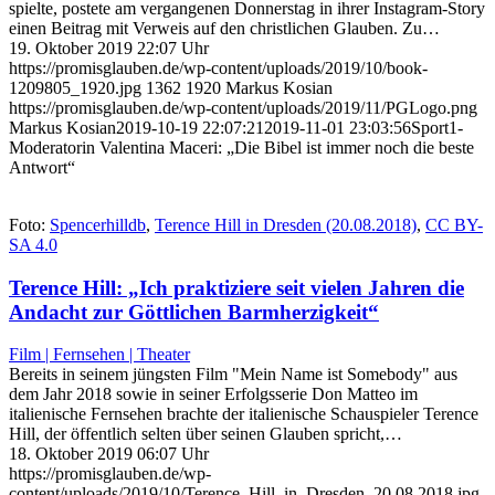
spielte, postete am vergangenen Donnerstag in ihrer Instagram-Story
einen Beitrag mit Verweis auf den christlichen Glauben. Zu…
19. Oktober 2019 22:07 Uhr
https://promisglauben.de/wp-content/uploads/2019/10/book-
1209805_1920.jpg
1362
1920
Markus Kosian
https://promisglauben.de/wp-content/uploads/2019/11/PGLogo.png
Markus Kosian
2019-10-19 22:07:21
2019-11-01 23:03:56
Sport1-
Moderatorin Valentina Maceri: „Die Bibel ist immer noch die beste
Antwort“
Foto:
Spencerhilldb
,
Terence Hill in Dresden (20.08.2018)
,
CC BY-
SA 4.0
Terence Hill: „Ich praktiziere seit vielen Jahren die
Andacht zur Göttlichen Barmherzigkeit“
Film | Fernsehen | Theater
Bereits in seinem jüngsten Film "Mein Name ist Somebody" aus
dem Jahr 2018 sowie in seiner Erfolgsserie Don Matteo im
italienische Fernsehen brachte der italienische Schauspieler Terence
Hill, der öffentlich selten über seinen Glauben spricht,…
18. Oktober 2019 06:07 Uhr
https://promisglauben.de/wp-
content/uploads/2019/10/Terence_Hill_in_Dresden_20.08.2018.jpg