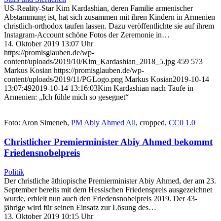
US-Reality-Star Kim Kardashian, deren Familie armenischer
Abstammung ist, hat sich zusammen mit ihren Kindern in Armenien
christlich-orthodox taufen lassen. Dazu veröffentlichte sie auf ihrem
Instagram-Account schöne Fotos der Zeremonie in…
14. Oktober 2019 13:07 Uhr
https://promisglauben.de/wp-
content/uploads/2019/10/Kim_Kardashian_2018_5.jpg
459
573
Markus Kosian
https://promisglauben.de/wp-
content/uploads/2019/11/PGLogo.png
Markus Kosian
2019-10-14
13:07:49
2019-10-14 13:16:03
Kim Kardashian nach Taufe in
Armenien: „Ich fühle mich so gesegnet“
Foto: Aron Simeneh,
PM Abiy Ahmed Ali
, cropped,
CC0 1.0
Christlicher Premierminister Abiy Ahmed bekommt
Friedensnobelpreis
Politik
Der christliche äthiopische Premierminister Abiy Ahmed, der am 23.
September bereits mit dem Hessischen Friedenspreis ausgezeichnet
wurde, erhielt nun auch den Friedensnobelpreis 2019. Der 43-
jährige wird für seinen Einsatz zur Lösung des…
13. Oktober 2019 10:15 Uhr