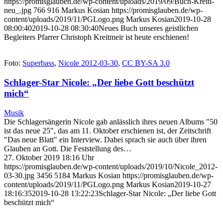
https://promisglauben.de/wp-content/uploads/2019/09/Buch-Kreiti-
neu_.jpg
766
916
Markus Kosian
https://promisglauben.de/wp-
content/uploads/2019/11/PGLogo.png
Markus Kosian
2019-10-28
08:00:40
2019-10-28 08:30:40
Neues Buch unseres geistlichen
Begleiters Pfarrer Christoph Kreitmeir ist heute erschienen!
Foto:
Superbass
,
Nicole 2012-03-30
,
CC BY-SA 3.0
Schlager-Star Nicole: „Der liebe Gott beschützt
mich“
Musik
Die Schlagersängerin Nicole gab anlässlich ihres neuen Albums "50
ist das neue 25", das am 11. Oktober erschienen ist, der Zeitschrift
"Das neue Blatt" ein Interview. Dabei sprach sie auch über ihren
Glauben an Gott. Die Feststellung des…
27. Oktober 2019 18:16 Uhr
https://promisglauben.de/wp-content/uploads/2019/10/Nicole_2012-
03-30.jpg
3456
5184
Markus Kosian
https://promisglauben.de/wp-
content/uploads/2019/11/PGLogo.png
Markus Kosian
2019-10-27
18:16:35
2019-10-28 13:22:23
Schlager-Star Nicole: „Der liebe Gott
beschützt mich“