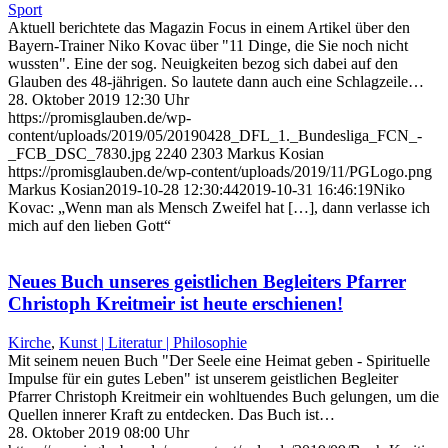
Sport
Aktuell berichtete das Magazin Focus in einem Artikel über den
Bayern-Trainer Niko Kovac über "11 Dinge, die Sie noch nicht
wussten". Eine der sog. Neuigkeiten bezog sich dabei auf den
Glauben des 48-jährigen. So lautete dann auch eine Schlagzeile…
28. Oktober 2019 12:30 Uhr
https://promisglauben.de/wp-
content/uploads/2019/05/20190428_DFL_1._Bundesliga_FCN_-
_FCB_DSC_7830.jpg
2240
2303
Markus Kosian
https://promisglauben.de/wp-content/uploads/2019/11/PGLogo.png
Markus Kosian
2019-10-28 12:30:44
2019-10-31 16:46:19
Niko
Kovac: „Wenn man als Mensch Zweifel hat […], dann verlasse ich
mich auf den lieben Gott“
Neues Buch unseres geistlichen Begleiters Pfarrer
Christoph Kreitmeir ist heute erschienen!
Kirche
,
Kunst | Literatur | Philosophie
Mit seinem neuen Buch "Der Seele eine Heimat geben - Spirituelle
Impulse für ein gutes Leben" ist unserem geistlichen Begleiter
Pfarrer Christoph Kreitmeir ein wohltuendes Buch gelungen, um die
Quellen innerer Kraft zu entdecken. Das Buch ist…
28. Oktober 2019 08:00 Uhr