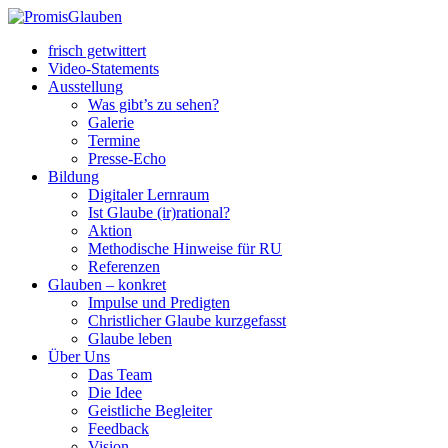
frisch getwittert
Video-Statements
Ausstellung
Was gibt’s zu sehen?
Galerie
Termine
Presse-Echo
Bildung
Digitaler Lernraum
Ist Glaube (ir)rational?
Aktion
Methodische Hinweise für RU
Referenzen
Glauben – konkret
Impulse und Predigten
Christlicher Glaube kurzgefasst
Glaube leben
Über Uns
Das Team
Die Idee
Geistliche Begleiter
Feedback
Vision