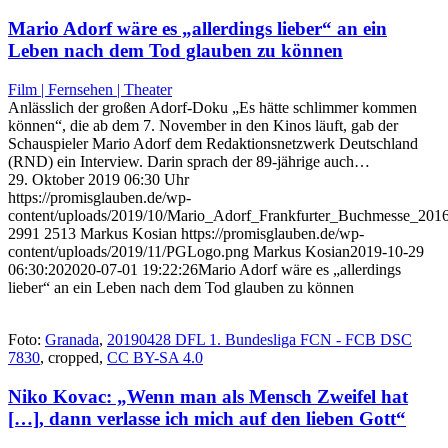
Mario Adorf wäre es „allerdings lieber“ an ein
Leben nach dem Tod glauben zu können
Film | Fernsehen | Theater
Anlässlich der großen Adorf-Doku „Es hätte schlimmer kommen
können“, die ab dem 7. November in den Kinos läuft, gab der
Schauspieler Mario Adorf dem Redaktionsnetzwerk Deutschland
(RND) ein Interview. Darin sprach der 89-jährige auch…
29. Oktober 2019 06:30 Uhr
https://promisglauben.de/wp-
content/uploads/2019/10/Mario_Adorf_Frankfurter_Buchmesse_2016
2991
2513
Markus Kosian
https://promisglauben.de/wp-
content/uploads/2019/11/PGLogo.png
Markus Kosian
2019-10-29
06:30:20
2020-07-01 19:22:26
Mario Adorf wäre es „allerdings
lieber“ an ein Leben nach dem Tod glauben zu können
Foto:
Granada
,
20190428 DFL 1. Bundesliga FCN - FCB DSC
7830
, cropped,
CC BY-SA 4.0
Niko Kovac: „Wenn man als Mensch Zweifel hat
[…], dann verlasse ich mich auf den lieben Gott“