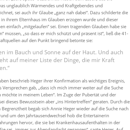
etwas unglaublich Wärmendes und Kraftgebendes und
hnet, sei auch ihr Glaube „ganz nah dabei“. Dazu schilderte die
ie in ihrem Elternhaus im Glauben erzogen wurde und dieser
en einfach „mitgelaufen“ sei. Einen tragenden Glauben habe sie
“ müssen, „so dass er mich schützt und präsent ist“, ließ die 41-
raftquellen auf den Punkt bringend betonte sie:
sen im Bauch und Sonne auf der Haut. Und auch
eht auf meiner Liste der Dinge, die mir Kraft
en.“
en beschrieb Heger ihrer Konfirmation als wichtiges Ereignis,
 Versprechen gab, „dass ich mich immer weiter auf die Suche
möchte in meinem Leben“. Im Zuge der Pubertät und der
ei dieses Bewusstsein aber „ins Hintertreffen“ geraten. Durch die
 Begrenztheit begab sich Annie Heger wieder auf die Suche nach
rund um den Jahrtausendwechsel hob die Entertainerin
ahrungen hervor, die sie bei Krankenhausaufenthalten in der
 Sie sei „immer zur Abendandacht gegangen“, sagte Heger. Auf