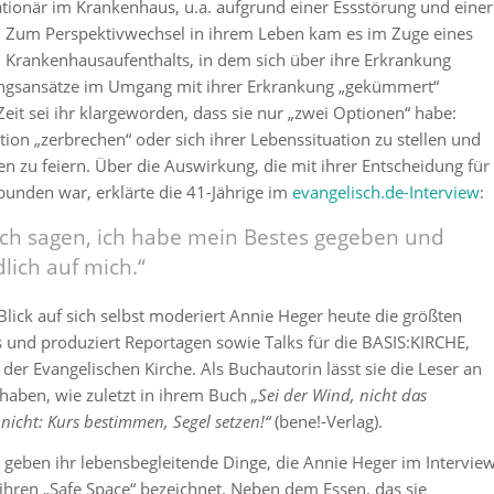
tionär im Krankenhaus, u.a. aufgrund einer Essstörung und einer
 Zum Perspektivwechsel in ihrem Leben kam es im Zuge eines
 Krankenhausaufenthalts, in dem sich über ihre Erkrankung
ngsansätze im Umgang mit ihrer Erkrankung „gekümmert“
Zeit sei ihr klargeworden, dass sie nur „zwei Optionen“ habe:
tion „zerbrechen“ oder sich ihrer Lebenssituation zu stellen und
n zu feiern. Über die Auswirkung, die mit ihrer Entscheidung für
bunden war, erklärte die 41-Jährige im
evangelisch.de-Interview
:
ich sagen, ich habe mein Bestes gegeben und
lich auf mich.“
Blick auf sich selbst moderiert Annie Heger heute die größten
 und produziert Reportagen sowie Talks für die BASIS:KIRCHE,
 der
Evangelischen Kirche.
Als Buchautorin lässt sie die Leser an
lhaben, wie zuletzt in ihrem Buch
„
Sei der Wind, nicht das
icht: Kurs bestimmen, Segel setzen!“
(bene!-Verlag).
 geben ihr lebensbegleitende Dinge, die Annie Heger im Intervie
 ihren „Safe Space“ bezeichnet. Neben dem Essen, das sie