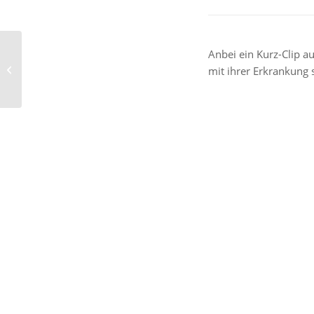
FCN-Profi Enrico
Anbei ein Kurz-Clip 
Valentini: „Jesus gibt
mit ihrer Erkrankung 
mir meinen wahren
Wert“