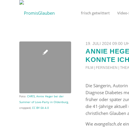
frisch getwittert
Video-
19. JULI 2024 09:00 U
ANNIE HEG
KONNTE IC
FILM | FERNSEHEN | THE
Die Sängerin, Autorin
Diagnose Diabetes mell
Foto:
CHR!S
,
Annie Heger bei der
früher oder später zu
Summer of Love-Party in Oldenburg
,
die 41-Jährige aktuel
cropped,
CC BY-SA 4.0
christlichen Glauben 
Wie
evangelisch.de
ein