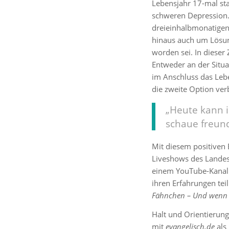
Lebensjahr 17-mal sta
schweren Depression.
dreieinhalbmonatigen
hinaus auch um Lösu
worden sei. In dieser 
Entweder an der Situa
im Anschluss das Lebe
die zweite Option ver
„Heute kann 
schaue freund
Mit diesem positiven 
Liveshows des Landes
einem YouTube-Kanal
ihren Erfahrungen tei
Fähnchen – Und wenn n
Halt und Orientierung
mit
evangelisch.de
als