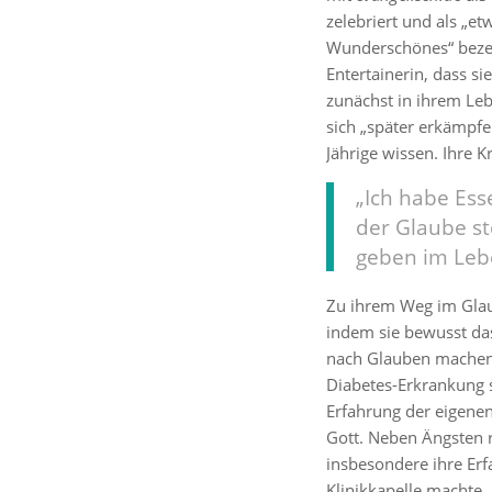
zelebriert und als „
Wunderschönes“ bezeic
Entertainerin, dass s
zunächst in ihrem Leb
sich „später erkämpfen
Jährige wissen. Ihre K
„Ich habe Es
der Glaube st
geben im Leb
Zu ihrem Weg im Glaub
indem sie bewusst das
nach Glauben machen 
Diabetes-Erkrankung s
Erfahrung der eigenen
Gott. Neben Ängsten 
insbesondere ihre Erf
Klinikkapelle machte.