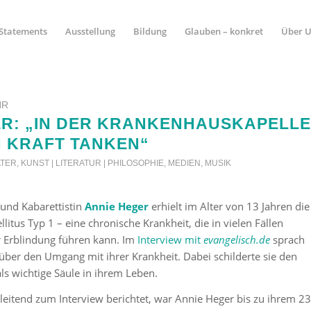
Statements
Ausstellung
Bildung
Glauben – konkret
Über 
HR
ER: „IN DER KRANKENHAUSKAPELLE
H KRAFT TANKEN“
ATER
,
KUNST | LITERATUR | PHILOSOPHIE
,
MEDIEN
,
MUSIK
 und Kabarettistin
Annie Heger
erhielt im Alter von 13 Jahren die
itus Typ 1 – eine chronische Krankheit, die in vielen Fällen
r Erblindung führen kann. Im
Interview mit
evangelisch.de
sprach
l über den Umgang mit ihrer Krankheit. Dabei schilderte sie den
als wichtige Säule in ihrem Leben.
leitend zum Interview berichtet, war Annie Heger bis zu ihrem 23