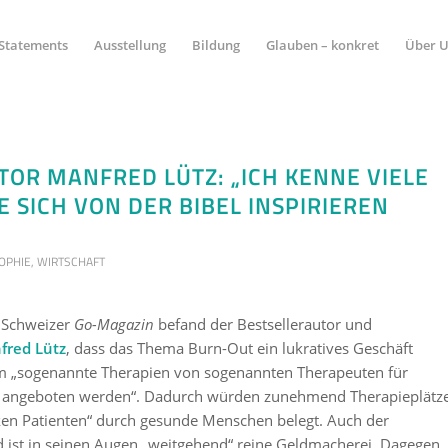
Statements
Ausstellung
Bildung
Glauben – konkret
Über 
R
TOR MANFRED LÜTZ: „ICH KENNE VIELE
 SICH VON DER BIBEL INSPIRIEREN
SOPHIE
,
WIRTSCHAFT
 Schweizer
Go-Magazin
befand der Bestsellerautor und
fred Lütz
, dass das Thema Burn-Out ein lukratives Geschäft
m „sogenannte Therapien von sogenannten Therapeuten für
n angeboten werden“. Dadurch würden zunehmend Therapieplätz
nken Patienten“ durch gesunde Menschen belegt. Auch der
 ist in seinen Augen „weitgehend“ reine Geldmacherei. Dagegen