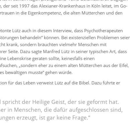
e, der seit 1997 das Alexianer-Krankenhaus in Köln leitet, im Go-
rtrauen in die Eigenkompetenz, die alten Mütterchen und den
tonte Lütz auch in diesem Interview, dass Psychotherapeuten
Störungen behandeln“ können. Bei existenziellen Problemen seie
cht krank, sondern bräuchten vielmehr Menschen mit
rer Seite. Dazu sagte Manfred Lütz in seiner typischen Art, dass
eine Lebenskrise geraten sollte, keinesfalls einen
suchen, „sondern eher zu einem alten Mütterchen aus der Eifel,
es bewältigen musste“ gehen würde.
tion für das Leben verweist Lütz auf die Bibel. Dazu führte er
 spricht der Heilige Geist, der sie geformt hat.
er in Menschen, die dafür aufgeschlossen sind,
ungen erzeugt, ist gar keine Frage.“