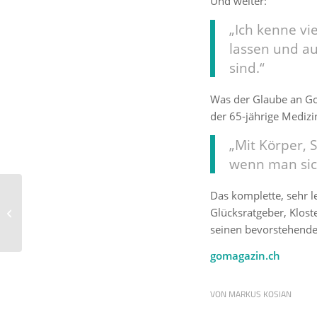
Und weiter:
„Ich kenne vi
lassen und au
sind.“
Was der Glaube an Go
der 65-jährige Medizi
„Mit Körper, 
wenn man sic
Das komplette, sehr l
Novak Djokovic: „Bevor
Glücksratgeber, Klost
ich Sportler bin, bin ich
orthodoxer Christ...
seinen bevorstehenden
gomagazin.ch
VON
MARKUS KOSIAN