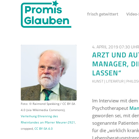
frisch getwittert
Video-
4. APRIL 2019 07:30 UH
ARZT UND AU
MANAGER, DIE
LASSEN“
KUNST | LITERATUR | PHILO
Im Interview mit dem
Foto: © Raimond Spekking / CC BY-SA
Psychotherapeut
Man
4.0 (via Wikimedia Commons),
geworden sei, mit de
Verleihung Ehrenring des
sogenannte Patiente
Rheinlandes an Pfarrer Meurer-2921
,
cropped,
CC BY-SA 4.0
für die „wirklich kra
Lebensberatungstrend