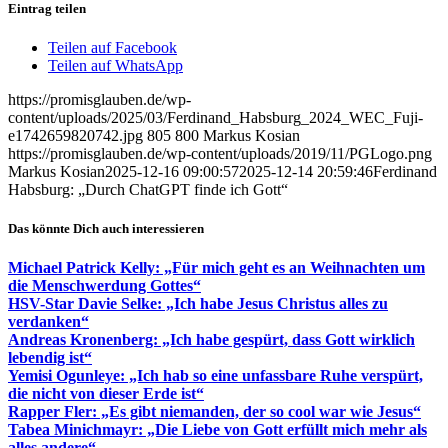
Eintrag teilen
Teilen auf Facebook
Teilen auf WhatsApp
https://promisglauben.de/wp-
content/uploads/2025/03/Ferdinand_Habsburg_2024_WEC_Fuji-
e1742659820742.jpg
805
800
Markus Kosian
https://promisglauben.de/wp-content/uploads/2019/11/PGLogo.png
Markus Kosian
2025-12-16 09:00:57
2025-12-14 20:59:46
Ferdinand
Habsburg: „Durch ChatGPT finde ich Gott“
Das könnte Dich auch interessieren
Michael Patrick Kelly: „Für mich geht es an Weihnachten um
die Menschwerdung Gottes“
HSV-Star Davie Selke: „Ich habe Jesus Christus alles zu
verdanken“
Andreas Kronenberg: „Ich habe gespürt, dass Gott wirklich
lebendig ist“
Yemisi Ogunleye: „Ich hab so eine unfassbare Ruhe verspürt,
die nicht von dieser Erde ist“
Rapper Fler: „Es gibt niemanden, der so cool war wie Jesus“
Tabea Minichmayr: „Die Liebe von Gott erfüllt mich mehr als
alles andere“