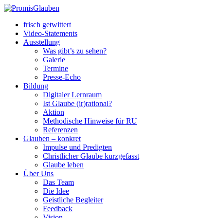
frisch getwittert
Video-Statements
Ausstellung
Was gibt’s zu sehen?
Galerie
Termine
Presse-Echo
Bildung
Digitaler Lernraum
Ist Glaube (ir)rational?
Aktion
Methodische Hinweise für RU
Referenzen
Glauben – konkret
Impulse und Predigten
Christlicher Glaube kurzgefasst
Glaube leben
Über Uns
Das Team
Die Idee
Geistliche Begleiter
Feedback
Vision