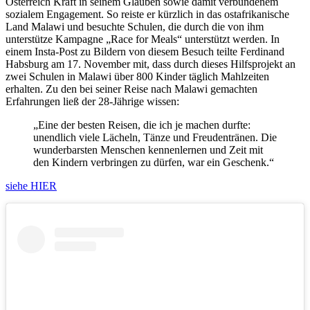
Österreich Kraft in seinem Glauben sowie damit verbundenem
sozialem Engagement. So reiste er kürzlich in das ostafrikanische
Land Malawi und besuchte Schulen, die durch die von ihm
unterstütze Kampagne „Race for Meals“ unterstützt werden. In
einem Insta-Post zu Bildern von diesem Besuch teilte Ferdinand
Habsburg am 17. November mit, dass durch dieses Hilfsprojekt an
zwei Schulen in Malawi über 800 Kinder täglich Mahlzeiten
erhalten. Zu den bei seiner Reise nach Malawi gemachten
Erfahrungen ließ der 28-Jährige wissen:
„Eine der besten Reisen, die ich je machen durfte:
unendlich viele Lächeln, Tänze und Freudentränen. Die
wunderbarsten Menschen kennenlernen und Zeit mit
den Kindern verbringen zu dürfen, war ein Geschenk.“
siehe HIER