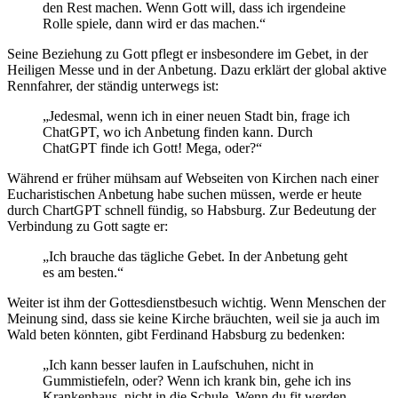
den Rest machen. Wenn Gott will, dass ich irgendeine
Rolle spiele, dann wird er das machen.“
Seine Beziehung zu Gott pflegt er insbesondere im Gebet, in der
Heiligen Messe und in der Anbetung. Dazu erklärt der global aktive
Rennfahrer, der ständig unterwegs ist:
„Jedesmal, wenn ich in einer neuen Stadt bin, frage ich
ChatGPT, wo ich Anbetung finden kann. Durch
ChatGPT finde ich Gott! Mega, oder?“
Während er früher mühsam auf Webseiten von Kirchen nach einer
Eucharistischen Anbetung habe suchen müssen, werde er heute
durch ChartGPT schnell fündig, so Habsburg. Zur Bedeutung der
Verbindung zu Gott sagte er:
„Ich brauche das tägliche Gebet. In der Anbetung geht
es am besten.“
Weiter ist ihm der Gottesdienstbesuch wichtig. Wenn Menschen der
Meinung sind, dass sie keine Kirche bräuchten, weil sie ja auch im
Wald beten könnten, gibt Ferdinand Habsburg zu bedenken:
„Ich kann besser laufen in Laufschuhen, nicht in
Gummistiefeln, oder? Wenn ich krank bin, gehe ich ins
Krankenhaus, nicht in die Schule. Wenn du fit werden