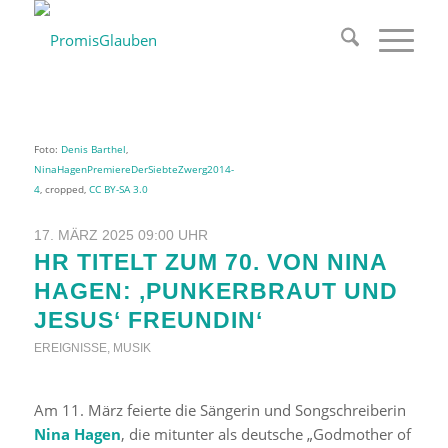
Foto:
Denis Barthel
,
NinaHagenPremiereDerSiebteZwerg2014-
4
, cropped,
CC BY-SA 3.0
17. MÄRZ 2025 09:00 UHR
HR TITELT ZUM 70. VON NINA
HAGEN: ‚PUNKERBRAUT UND
JESUS‘ FREUNDIN‘
EREIGNISSE
,
MUSIK
Am 11. März feierte die Sängerin und Songschreiberin
Nina Hagen
, die mitunter als deutsche „Godmother of