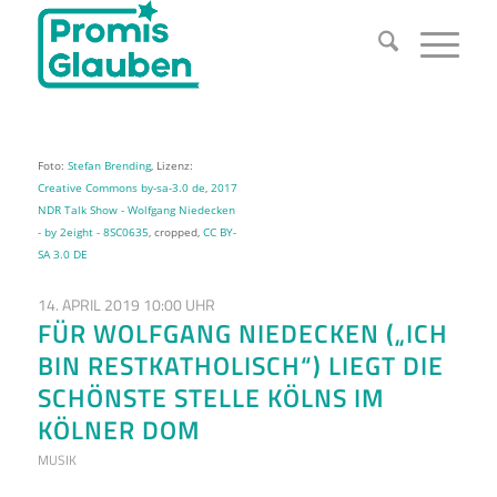
Foto:
Stefan Brending
, Lizenz:
Creative Commons by-sa-3.0 de
,
2017
NDR Talk Show - Wolfgang Niedecken
- by 2eight - 8SC0635
, cropped,
CC BY-
SA 3.0 DE
14. APRIL 2019 10:00 UHR
FÜR WOLFGANG NIEDECKEN („ICH
BIN RESTKATHOLISCH“) LIEGT DIE
SCHÖNSTE STELLE KÖLNS IM
KÖLNER DOM
MUSIK