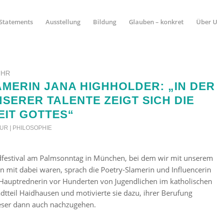
Statements
Ausstellung
Bildung
Glauben – konkret
Über 
UHR
MERIN JANA HIGHHOLDER: „IN DER
NSERER TALENTE ZEIGT SICH DIE
EIT GOTTES“
TUR | PHILOSOPHIE
dfestival am Palmsonntag in München, bei dem wir mit unserem
 mit dabei waren, sprach die Poetry-Slamerin und Influencerin
Hauptrednerin vor Hunderten von Jugendlichen im katholischen
tteil Haidhausen und motivierte sie dazu, ihrer Berufung
eser dann auch nachzugehen.