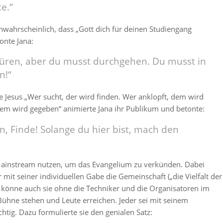
e.“
 unwahrscheinlich, dass „Gott dich für deinen Studiengang
onte Jana:
Türen, aber du musst durchgehen. Du musst in
n!“
te Jesus „Wer sucht, der wird finden. Wer anklopft, dem wird
 dem wird gegeben“ animierte Jana ihr Publikum und betonte:
an, Finde! Solange du hier bist, mach den
 Mainstream nutzen, um das Evangelium zu verkünden. Dabei
r mit seiner individuellen Gabe die Gemeinschaft („die Vielfalt der
o könne auch sie ohne die Techniker und die Organisatoren im
 Bühne stehen und Leute erreichen. Jeder sei mit seinem
htig. Dazu formulierte sie den genialen Satz: