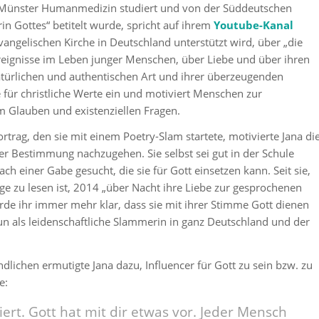
in Münster Humanmedizin studiert und von der Süddeutschen
rin Gottes“ betitelt wurde, spricht auf ihrem
Youtube-Kanal
vangelischen Kirche in Deutschland unterstützt wird, über „die
reignisse im Leben junger Menschen, über Liebe und über ihren
atürlichen und authentischen Art und ihrer überzeugenden
e für christliche Werte ein und motiviert Menschen zur
m Glauben und existenziellen Fragen.
rtrag, den sie mit einem Poetry-Slam startete, motivierte Jana di
r Bestimmung nachzugehen. Sie selbst sei gut in der Schule
h einer Gabe gesucht, die sie für Gott einsetzen kann. Seit sie,
e zu lesen ist, 2014 „über Nacht ihre Liebe zur gesprochenen
rde ihr immer mehr klar, dass sie mit ihrer Stimme Gott dienen
 nun als leidenschaftliche Slammerin in ganz Deutschland und der
lichen ermutigte Jana dazu, Influencer für Gott zu sein bzw. zu
e:
iert. Gott hat mit dir etwas vor. Jeder Mensch