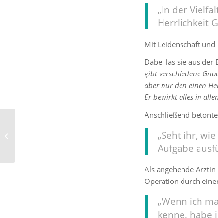
„In der Vielfa
Herrlichkeit G
Mit Leidenschaft und
Dabei las sie aus der 
gibt verschiedene Gnad
aber nur den einen Her
Er bewirkt alles in alle
Anschließend betonte 
Für Wolfgang
Niedecken („Ich bin
„Seht ihr, wi
restkatholisch“) liegt
Aufgabe ausfül
die schönste...
Als angehende Ärztin 
Operation durch einen
„Wenn ich mal
kenne, habe i