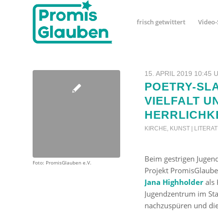
frisch getwittert
Video-
15. APRIL 2019 10:45 
POETRY-SLA
VIELFALT U
HERRLICHK
KIRCHE
,
KUNST | LITERA
Beim gestrigen Jugen
Foto: PromisGlauben e.V.
Projekt PromisGlauben
Jana Highholder
als 
Jugendzentrum im Stad
nachzuspüren und di