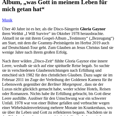
Album, „was Gott in meinem Leben für
mich getan hat“
Musik
Über 40 Jahre ist es her, als die Disco-Sängerin
Gloria Gaynor
ihren Welthit „I Will Survive“ im Oktober 1978 herausbrachte.
Aktuell ist sie mit ihrem Gospel-Album „Testimony“ („Bezeugung“)
am Start, mit dem die Grammy-Preisträgerin im Herbst 2019 auch
auf Deutschland-Tour geht. Zum Glauben an Jesus Christus fand sie
wenige Jahre nach ihrem großen Erfolg.
Nach ihrer wilden „Disco-Zeit“ fühlte Gloria Gaynor eine innere
Leere, weshalb sie sich auf eine spirituelle Reise begab. So suchte
sie in verschiedenen Glaubensrichtungen nach Erfüllung und
entschied sich 1982 für den christlichen Glauben. Dazu sagte sie im
Februar 2011 im Zuge der Verleihung der Goldenen Kamera für ihr
Lebenswerk gegenüber der
Berliner Morgenpost
, dass sie der
Luxus nicht glücklich gemacht habe, weder schöne Hotels, Reisen
oder Romanzen. Nichts habe ihr Erfüllung gebracht, bis Gott diese
Leere ausfüllte. Auslöser für den Umschwung war ein schwerer
Unfall. 1978 war von einer Bühne gefallen und verbrachte wegen
einer Wirbelsäulenverletzung mehrere Monate im Krankenhaus, wo
sie über ihr Leben und Gott zu reflektieren begann. Nachdem sie in