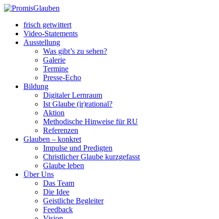
frisch getwittert
Video-Statements
Ausstellung
Was gibt’s zu sehen?
Galerie
Termine
Presse-Echo
Bildung
Digitaler Lernraum
Ist Glaube (ir)rational?
Aktion
Methodische Hinweise für RU
Referenzen
Glauben – konkret
Impulse und Predigten
Christlicher Glaube kurzgefasst
Glaube leben
Über Uns
Das Team
Die Idee
Geistliche Begleiter
Feedback
Vision