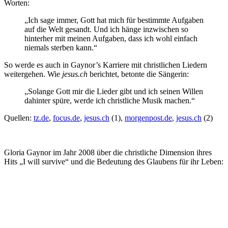
Worten:
„Ich sage immer, Gott hat mich für bestimmte Aufgaben
auf die Welt gesandt. Und ich hänge inzwischen so
hinterher mit meinen Aufgaben, dass ich wohl einfach
niemals sterben kann.“
So werde es auch in Gaynor’s Karriere mit christlichen Liedern
weitergehen. Wie
jesus.ch
berichtet, betonte die Sängerin:
„Solange Gott mir die Lieder gibt und ich seinen Willen
dahinter spüre, werde ich christliche Musik machen.“
Quellen:
tz.de
,
focus.de
,
jesus.ch
(1),
morgenpost.de
,
jesus.ch
(2)
Gloria Gaynor im Jahr 2008 über die christliche Dimension ihres
Hits „I will survive“ und die Bedeutung des Glaubens für ihr Leben: