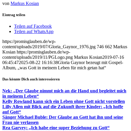
von
Markus Kosian
Eintrag teilen
Teilen auf Facebook
Teilen auf WhatsApp
https://promisglauben.de/wp-
content/uploads/2019/07/Gloria_Gaynor_1976.jpg
746
662
Markus
Kosian
https://promisglauben.de/wp-
content/uploads/2019/11/PGLogo.png
Markus Kosian
2019-07-16
06:45:47
2025-08-22 16:16:38
Gloria Gaynor bezeugt mit Gospel-
Album, „was Gott in meinem Leben für mich getan hat“
Das könnte Dich auch interessieren
Nek: „Der Glaube nimmt mich an die Hand und begleitet mich
in meinem Leben“
Kelly Rowland kann sich ein Leben ohne Gott nicht vorstellen
Lilly Allen mit Blick auf die Zukunft ihrer Kinder: „Ich hoffe
auf Gott“
Sänger Michael Buble: Der Glaube an Gott hat ihn und seine
Frau nie verlassen
Rea Garvey: „Ich habe eine super Beziehung zu Gott“