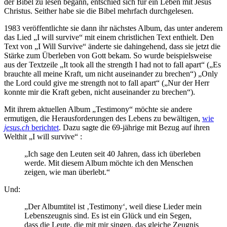
der Bibel zu lesen begann, entschied sich für ein Leben mit Jesus
Christus. Seither habe sie die Bibel mehrfach durchgelesen.
1983 veröffentlichte sie dann ihr nächstes Album, das unter anderem
das Lied „I will survive“ mit einem christlichen Text enthielt. Den
Text von „I Will Survive“ änderte sie dahingehend, dass sie jetzt die
Stärke zum Überleben von Gott bekam. So wurde beispielsweise
aus der Textzeile „It took all the strength I had not to fall apart“ („Es
brauchte all meine Kraft, um nicht auseinander zu brechen“) „Only
the Lord could give me strength not to fall apart“ („Nur der Herr
konnte mir die Kraft geben, nicht auseinander zu brechen“).
Mit ihrem aktuellen Album „Testimony“ möchte sie andere
ermutigen, die Herausforderungen des Lebens zu bewältigen,
wie
jesus.ch
berichtet
. Dazu sagte die 69-jährige mit Bezug auf ihren
Welthit „I will survive“ :
„Ich sage den Leuten seit 40 Jahren, dass ich überleben
werde. Mit diesem Album möchte ich den Menschen
zeigen, wie man überlebt.“
Und:
„Der Albumtitel ist ‚Testimony‘, weil diese Lieder mein
Lebenszeugnis sind. Es ist ein Glück und ein Segen,
dass die Leute, die mit mir singen, das gleiche Zeugnis