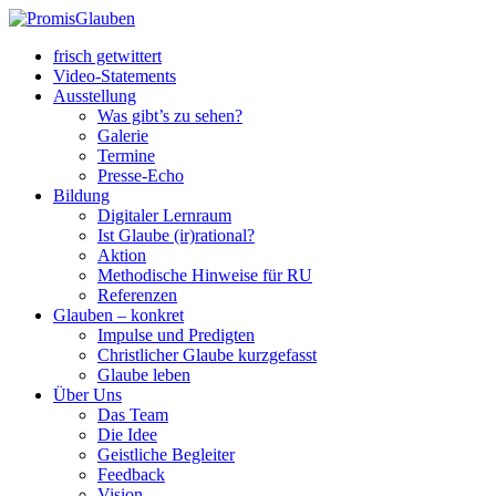
frisch getwittert
Video-Statements
Ausstellung
Was gibt’s zu sehen?
Galerie
Termine
Presse-Echo
Bildung
Digitaler Lernraum
Ist Glaube (ir)rational?
Aktion
Methodische Hinweise für RU
Referenzen
Glauben – konkret
Impulse und Predigten
Christlicher Glaube kurzgefasst
Glaube leben
Über Uns
Das Team
Die Idee
Geistliche Begleiter
Feedback
Vision