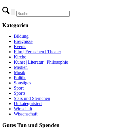
Kategorien
Bildung
Ereignisse
Events
Film | Fernsehen | Theater
Kirche
Kunst | Literatur | Philosophie
Medien
Musik
Politik
Sonstiges
Sport
Sports
Stars und Sternchen
Unkategorisiert
Wirtschaft
Wissenschaft
Gutes Tun und Spenden