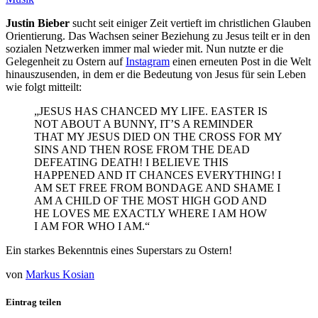
Justin Bieber
sucht seit einiger Zeit vertieft im christlichen Glauben
Orientierung. Das Wachsen seiner Beziehung zu Jesus teilt er in den
sozialen Netzwerken immer mal wieder mit. Nun nutzte er die
Gelegenheit zu Ostern auf
Instagram
einen erneuten Post in die Welt
hinauszusenden, in dem er die Bedeutung von Jesus für sein Leben
wie folgt mitteilt:
„JESUS HAS CHANCED MY LIFE. EASTER IS
NOT ABOUT A BUNNY, IT’S A REMINDER
THAT MY JESUS DIED ON THE CROSS FOR MY
SINS AND THEN ROSE FROM THE DEAD
DEFEATING DEATH! I BELIEVE THIS
HAPPENED AND IT CHANCES EVERYTHING! I
AM SET FREE FROM BONDAGE AND SHAME I
AM A CHILD OF THE MOST HIGH GOD AND
HE LOVES ME EXACTLY WHERE I AM HOW
I AM FOR WHO I AM.“
Ein starkes Bekenntnis eines Superstars zu Ostern!
von
Markus Kosian
Eintrag teilen