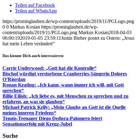
Teilen auf Facebook
Teilen auf WhatsApp
https://promisglauben.de/wp-content/uploads/2019/11/PGLogo.png
0
0
Markus Kosian
https://promisglauben.de/wp-
content/uploads/2019/11/PGLogo.png
Markus Kosian
2018-04-03
06:00:19
2019-01-05 23:59:11
Justin Bieber postet zu Ostern: „Jesus
hat mein Leben verändert“
Das könnte Dich auch interessieren
Carrie Underwood: „Gott hat die Kontrolle“
Bischof würdigt verstorbene Cranberries-Sängerin Dolores
O’Riordan
Ronan Keating: „Ich kann, wann immer ich will, mit Gott
sprechen“
Billie Eilish: „Ich liebe es, mit Menschen zu sprechen und zu
erfahren, an was sie glauben“
Michael Patrick Kelly: „Mein Glaube an Gott ist die Quelle
meines inneren Friedens“
Tennis-Teenager Diego Dedura-Palomero feiert
Sensationserfolg mit Kreuz-Jubel
Suche