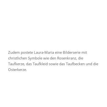
Ein Beitrag geteilt von 𝗟𝗔𝗨𝗥𝗔 𝗠𝗔𝗥𝗜𝗔 ✨ (@lauramaria.rpa)
Zudem postete Laura-Maria eine Bilderserie mit
christlichen Symbole wie den Rosenkranz, die
Taufkerze, das Taufkleid sowie das Taufbecken und die
Osterkerze.