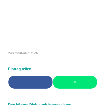
Ein Beitrag geteilt von Mark Wahlberg (@markwahlberg)
VON
MARKUS KOSIAN
Eintrag teilen
Das könnte Dich auch interessieren