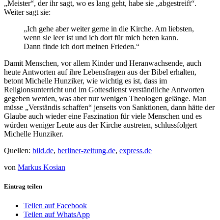
„Meister“, der ihr sagt, wo es lang geht, habe sie „abgestreift“.
Weiter sagt sie:
„Ich gehe aber weiter gerne in die Kirche. Am liebsten,
wenn sie leer ist und ich dort für mich beten kann.
Dann finde ich dort meinen Frieden.“
Damit Menschen, vor allem Kinder und Heranwachsende, auch
heute Antworten auf ihre Lebensfragen aus der Bibel erhalten,
betont Michelle Hunziker, wie wichtig es ist, dass im
Religionsunterricht und im Gottesdienst verständliche Antworten
gegeben werden, was aber nur wenigen Theologen gelänge. Man
müsse „Verständis schaffen“ jenseits von Sanktionen, dann hätte der
Glaube auch wieder eine Faszination für viele Menschen und es
würden weniger Leute aus der Kirche austreten, schlussfolgert
Michelle Hunziker.
Quellen:
bild.de
,
berliner-zeitung.de
,
express.de
von
Markus Kosian
Eintrag teilen
Teilen auf Facebook
Teilen auf WhatsApp