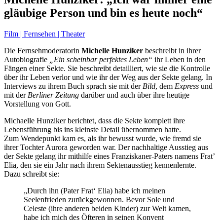
gläubige Person und bin es heute noch“
Film | Fernsehen | Theater
Die Fernsehmoderatorin
Michelle Hunziker
beschreibt in ihrer
Autobiografie
„Ein scheinbar perfektes Leben“
ihr Leben in den
Fängen einer Sekte. Sie beschreibt detailliert, wie sie die Kontrolle
über ihr Leben verlor und wie ihr der Weg aus der Sekte gelang. In
Interviews zu ihrem Buch sprach sie mit der
Bild
, dem
Express
und
mit der
Berliner Zeitung
darüber und auch über ihre heutige
Vorstellung von Gott.
Michaelle Hunziker berichtet, dass die Sekte komplett ihre
Lebensführung bis ins kleinste Detail übernommen hatte.
Zum Wendepunkt kam es, als ihr bewusst wurde, wie fremd sie
ihrer Tochter Aurora geworden war. Der nachhaltige Ausstieg aus
der Sekte gelang ihr mithilfe eines Franziskaner-Paters namens Frat’
Elia, den sie ein Jahr nach ihrem Sektenausstieg kennenlernte.
Dazu schreibt sie:
„Durch ihn (Pater Frat‘ Elia) habe ich meinen
Seelenfrieden zurückgewonnen. Bevor Sole und
Celeste (ihre anderen beiden Kinder) zur Welt kamen,
habe ich mich des Öfteren in seinen Konvent