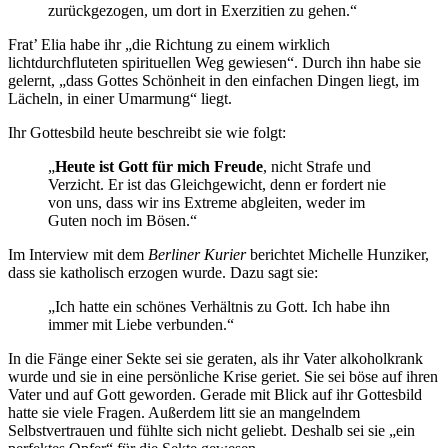
zurückgezogen, um dort in Exerzitien zu gehen.“
Frat’ Elia habe ihr „die Richtung zu einem wirklich
lichtdurchfluteten spirituellen Weg gewiesen“. Durch ihn habe sie
gelernt, „dass Gottes Schönheit in den einfachen Dingen liegt, im
Lächeln, in einer Umarmung“ liegt.
Ihr Gottesbild heute beschreibt sie wie folgt:
„
Heute ist Gott für mich Freude
, nicht Strafe und
Verzicht. Er ist das Gleichgewicht, denn er fordert nie
von uns, dass wir ins Extreme abgleiten, weder im
Guten noch im Bösen.“
Im Interview mit dem
Berliner Kurier
berichtet Michelle Hunziker,
dass sie katholisch erzogen wurde. Dazu sagt sie:
„Ich hatte ein schönes Verhältnis zu Gott. Ich habe ihn
immer mit Liebe verbunden.“
In die Fänge einer Sekte sei sie geraten, als ihr Vater alkoholkrank
wurde und sie in eine persönliche Krise geriet. Sie sei böse auf ihren
Vater und auf Gott geworden. Gerade mit Blick auf ihr Gottesbild
hatte sie viele Fragen. Außerdem litt sie an mangelndem
Selbstvertrauen und fühlte sich nicht geliebt. Deshalb sei sie „ein