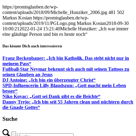
https://promisglauben.de/wp-
content/uploads/2018/09/Michelle_Hunziker_2006.jpg
481
502
Markus Kosian
https://promisglauben.de/wp-
content/uploads/2019/11/PGLogo.png
Markus Kosian
2018-09-30
10:00:21
2022-01-24 15:21:40
Michelle Hunziker: „Ich war immer
eine gläubige Person und bin es heute noch“
Das könnte Dich auch interessieren
Franz Beckenbauer: „Ich bin Katholik. Das steht nicht nur in
meinem Pass“
Fußball-Star Neymar bekennt sich auch mit seinen Tattoos zu
seinen Glauben an Jesus
DJ Antoine: „Ich bin ein überzeugter Christ“
SPD-Influencerin Lilly Blaudszun: „Gott macht mein Leben
besser“
Niko Kovac: „Gott sei Dank gibt es die Beichte“
Danny Trejo: „Ich bin seit 55 Jahren clean und nüchtern durch
die Gnade Gottes“
Suche