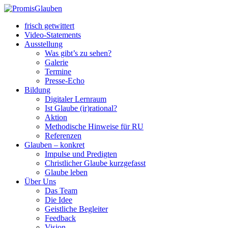
frisch getwittert
Video-Statements
Ausstellung
Was gibt’s zu sehen?
Galerie
Termine
Presse-Echo
Bildung
Digitaler Lernraum
Ist Glaube (ir)rational?
Aktion
Methodische Hinweise für RU
Referenzen
Glauben – konkret
Impulse und Predigten
Christlicher Glaube kurzgefasst
Glaube leben
Über Uns
Das Team
Die Idee
Geistliche Begleiter
Feedback
Vision