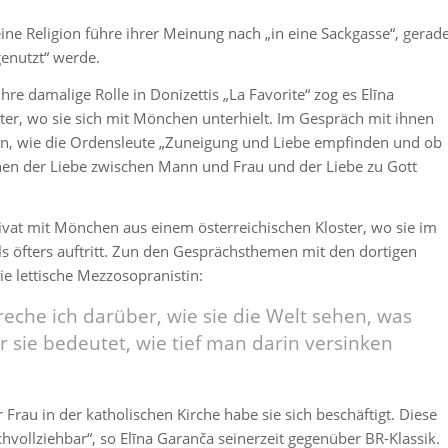
eine Religion führe ihrer Meinung nach „in eine Sackgasse“, gerad
genutzt“ werde.
hre damalige Rolle in Donizettis „La Favorite“ zog es Elīna
ter, wo sie sich mit Mönchen unterhielt. Im Gespräch mit ihnen
den, wie die Ordensleute „Zuneigung und Liebe empfinden und ob
hen der Liebe zwischen Mann und Frau und der Liebe zu Gott
privat mit Mönchen aus einem österreichischen Kloster, wo sie im
s öfters auftritt. Zun den Gesprächsthemen mit den dortigen
e lettische Mezzosopranistin:
reche ich darüber, wie sie die Welt sehen, was
r sie bedeutet, wie tief man darin versinken
 Frau in der katholischen Kirche habe sie sich beschäftigt. Diese
chvollziehbar“, so Elīna Garanča seinerzeit gegenüber BR-Klassik.