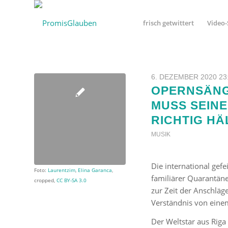
frisch getwittert
Video-
6. DEZEMBER 2020 23
OPERNSÄNG
MUSS SEINE
RICHTIG HÄ
MUSIK
Die international gefe
Foto:
Laurentzim
,
Elina Garanca
,
familiärer Quarantän
cropped,
CC BY-SA 3.0
zur Zeit der Anschläge
Verständnis von ein
Der Weltstar aus Riga