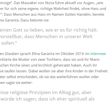
 einzige“. Das Massaker von Nizza führe aktuell vor Augen, „wie
eder für sich seine eigene, richtige Wahrheit findet, ohne Hass und
“. Dass Menschen aus Hass im Namen Gottes Handeln, bereite
īna Garanča. Dazu betonte sie:
inen Gott so lieben, wie er es für richtig hält.
vorstellbar, dass Menschen in unserer Welt
sollen.“
hen Glauben sprach Elīna Garanča im Oktober 2016 im
Interview
erklärte die Mutter von zwei Töchtern, dass sie und ihr Mann
schen Kirche seien und kirchlich geheiratet haben. Auch ihr
e taufen lassen. Dabei wollen sie aber ihre Kinder in der Freiheit
äter selbst entscheiden, ob sie das weiterführen wollen oder
en sagte sie weiter:
isse religiöse Prinzipien im Alltag gut, aber
würde ich sagen, dass ich eher spirituell als