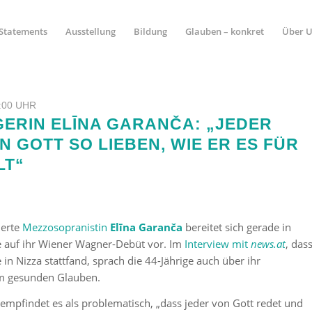
Statements
Ausstellung
Bildung
Glauben – konkret
Über 
:00 UHR
ERIN ELĪNA GARANČA: „JEDER
N GOTT SO LIEBEN, WIE ER ES FÜR
LT“
ierte
Mezzosopranistin
Elīna Garanča
bereitet sich gerade in
e auf ihr Wiener Wagner-Debüt vor. Im
Interview mit
news.at
, das
 in Nizza stattfand, sprach die 44-Jährige auch über ihr
em gesunden Glauben.
 empfindet es als problematisch, „dass jeder von Gott redet und