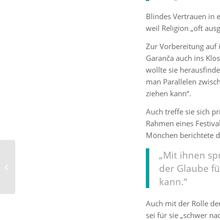
Blindes Vertrauen in 
weil Religion „oft aus
Zur Vorbereitung auf i
Garanča auch ins Klos
wollte sie herausfin
man Parallelen zwisc
ziehen kann“.
Auch treffe sie sich 
Rahmen eines Festival
Mönchen berichtete di
Udo Lindenberg malt
„Mit ihnen sp
Nikolaus für Aktion
der Glaube fü
„Weihnachtsmannfreie
kann.“
Zone...
Auch mit der Rolle der
sei für sie „schwer na