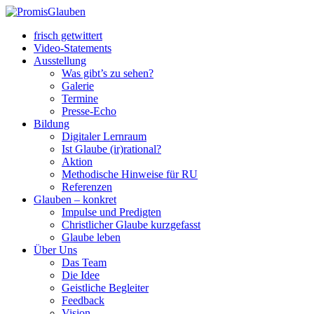
frisch getwittert
Video-Statements
Ausstellung
Was gibt’s zu sehen?
Galerie
Termine
Presse-Echo
Bildung
Digitaler Lernraum
Ist Glaube (ir)rational?
Aktion
Methodische Hinweise für RU
Referenzen
Glauben – konkret
Impulse und Predigten
Christlicher Glaube kurzgefasst
Glaube leben
Über Uns
Das Team
Die Idee
Geistliche Begleiter
Feedback
Vision