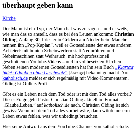
überhaupt geben kann
Kirche
Der Mann ist ein Typ, der Mann hat was zu sagen – und er weiß,
wie man das so anstellt, dass es bei den Leuten ankommt:
Christian
Olding
, Anfang 30, Priester in Geldern am Niederrhein. Manche
nennen ihn „Pop-Kaplan“, weil er Gottesdienste der etwas anderen
Art feiert: mit bunten Scheinwerfern statt Neonröhren und
Nebelmaschinen statt Weihrauch, mit hochprofessionell
geschnittenen Youtube-Videos – und in vollbesetzten Kirchen.
Neben seinen modernen Gottesdiensten hat ihn sein Buch
„Klartext
bitte!: Glauben ohne Geschwätz“
bekannt gemacht. Auf
[Anzeige]
katholisch.de
meldet er sich regelmäßig mit Video-Kommentaren.
Olding ist Online-Profi.
Gibt es ein Leben nach dem Tod oder ist mit dem Tod alles vorbei?
Dieser Frage geht Pastor Christian Olding aktuell im Format
„Glaube.Leben.“ auf
katholisch.de
nach. Christian Olding ist sich
gewiss: Wenn mit dem Tod alles vorbei wäre, dann würde unserm
Leben etwas fehlen, was wir unbedingt brauchen.
Hier seine Antwort aus dem YouTube-Channel von katholisch.de: