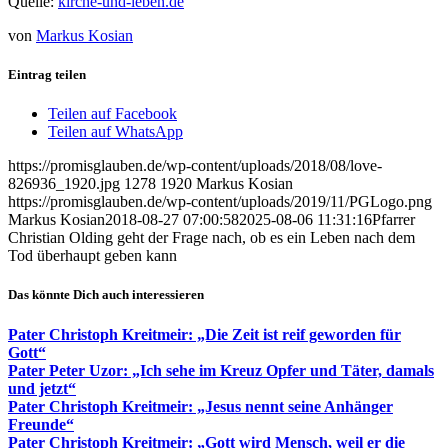
Quelle:
kirche-und-leben.de
von
Markus Kosian
Eintrag teilen
Teilen auf Facebook
Teilen auf WhatsApp
https://promisglauben.de/wp-content/uploads/2018/08/love-
826936_1920.jpg
1278
1920
Markus Kosian
https://promisglauben.de/wp-content/uploads/2019/11/PGLogo.png
Markus Kosian
2018-08-27 07:00:58
2025-08-06 11:31:16
Pfarrer
Christian Olding geht der Frage nach, ob es ein Leben nach dem
Tod überhaupt geben kann
Das könnte Dich auch interessieren
Pater Christoph Kreitmeir: „Die Zeit ist reif geworden für
Gott“
Pater Peter Uzor: „Ich sehe im Kreuz Opfer und Täter, damals
und jetzt“
Pater Christoph Kreitmeir: „Jesus nennt seine Anhänger
Freunde“
Pater Christoph Kreitmeir: „Gott wird Mensch, weil er die