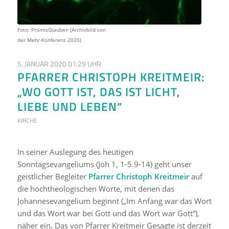
Foto: PromisGlauben (Archivbild von
der Mehr-Konferenz 2020)
5. JANUAR 2020 01:29 UHR
PFARRER CHRISTOPH KREITMEIR:
„WO GOTT IST, DAS IST LICHT,
LIEBE UND LEBEN“
KIRCHE
In seiner Auslegung des heutigen
Sonntagsevangeliums (Joh 1, 1-5.9-14) geht unser
geistlicher Begleiter
Pfarrer Christoph Kreitmeir
auf
die hochtheologischen Worte, mit denen das
Johannesevangelium beginnt („Im Anfang war das Wort
und das Wort war bei Gott und das Wort war Gott“),
näher ein. Das von Pfarrer Kreitmeir Gesagte ist derzeit