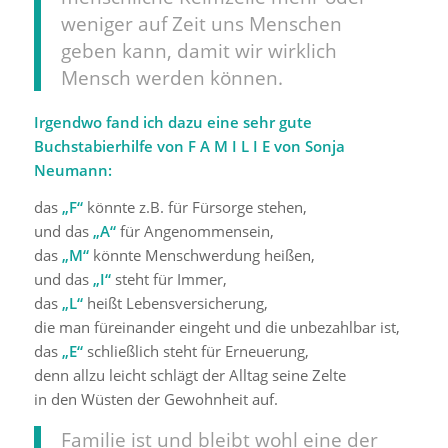
weniger auf Zeit uns Menschen
geben kann, damit wir wirklich
Mensch werden können.
Irgendwo fand ich dazu eine sehr gute
Buchstabierhilfe von F A M I L I E von Sonja
Neumann:
das
„F“
könnte z.B. für Fürsorge stehen,
und das
„A“
für Angenommensein,
das
„M“
könnte Menschwerdung heißen,
und das
„I“
steht für Immer,
das
„L“
heißt Lebensversicherung,
die man füreinander eingeht und die unbezahlbar ist,
das
„E“
schließlich steht für Erneuerung,
denn allzu leicht schlägt der Alltag seine Zelte
in den Wüsten der Gewohnheit auf.
Familie ist und bleibt wohl eine der