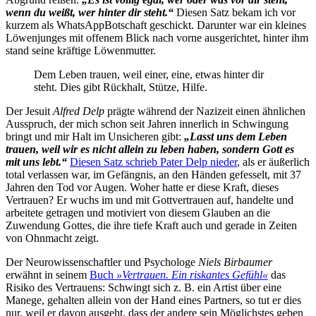
wenn du weißt, wer hinter dir steht.“
Diesen Satz bekam ich vor
kurzem als WhatsAppBotschaft geschickt. Darunter war ein kleines
Löwenjunges mit offenem Blick nach vorne ausgerichtet, hinter ihm
stand seine kräftige Löwenmutter.
Dem Leben trauen, weil einer, eine, etwas hinter dir
steht. Dies gibt Rückhalt, Stütze, Hilfe.
Der Jesuit
Alfred Delp
prägte während der Nazizeit einen ähnlichen
Ausspruch, der mich schon seit Jahren innerlich in Schwingung
bringt und mir Halt im Unsicheren gibt:
„Lasst uns dem Leben
trauen, weil wir es nicht allein zu leben haben, sondern Gott es
mit uns lebt.“
Diesen Satz schrieb Pater Delp nieder
, als er äußerlich
total verlassen war, im Gefängnis, an den Händen gefesselt, mit 37
Jahren den Tod vor Augen. Woher hatte er diese Kraft, dieses
Vertrauen? Er wuchs im und mit Gottvertrauen auf, handelte und
arbeitete getragen und motiviert von diesem Glauben an die
Zuwendung Gottes, die ihre tiefe Kraft auch und gerade in Zeiten
von Ohnmacht zeigt.
Der Neurowissenschaftler und Psychologe
Niels Birbaumer
erwähnt in seinem
Buch
»Vertrauen. Ein riskantes Gefühl«
das
Risiko des Vertrauens: Schwingt sich z. B. ein Artist über eine
Manege, gehalten allein von der Hand eines Partners, so tut er dies
nur, weil er davon ausgeht, dass der andere sein Möglichstes geben