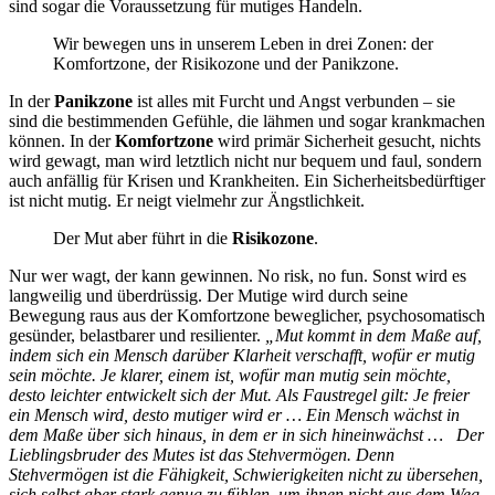
sind sogar die Voraussetzung für mutiges Handeln.
Wir bewegen uns in unserem Leben in drei Zonen: der
Komfortzone, der Risikozone und der Panikzone.
In der
Panikzone
ist alles mit Furcht und Angst verbunden – sie
sind die bestimmenden Gefühle, die lähmen und sogar krankmachen
können. In der
Komfortzone
wird primär Sicherheit gesucht, nichts
wird gewagt, man wird letztlich nicht nur bequem und faul, sondern
auch anfällig für Krisen und Krankheiten. Ein Sicherheitsbedürftiger
ist nicht mutig. Er neigt vielmehr zur Ängstlichkeit.
Der Mut aber führt in die
Risikozone
.
Nur wer wagt, der kann gewinnen. No risk, no fun. Sonst wird es
langweilig und überdrüssig. Der Mutige wird durch seine
Bewegung raus aus der Komfortzone beweglicher, psychosomatisch
gesünder, belastbarer und resilienter.
„Mut kommt in dem Maße auf,
indem sich ein Mensch darüber Klarheit verschafft, wofür er mutig
sein möchte. Je klarer, einem ist, wofür man mutig sein möchte,
desto leichter entwickelt sich der Mut. Als Faustregel gilt: Je freier
ein Mensch wird, desto mutiger wird er … Ein Mensch wächst in
dem Maße über sich hinaus, in dem er in sich hineinwächst … Der
Lieblingsbruder des Mutes ist das Stehvermögen. Denn
Stehvermögen ist die Fähigkeit, Schwierigkeiten nicht zu übersehen,
sich selbst aber stark genug zu fühlen, um ihnen nicht aus dem Weg