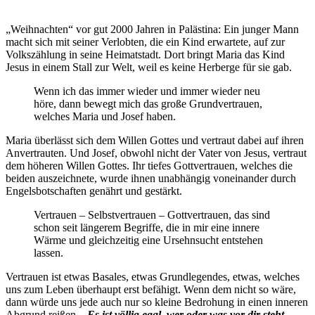
„Weihnachten“ vor gut 2000 Jahren in Palästina: Ein junger Mann
macht sich mit seiner Verlobten, die ein Kind erwartete, auf zur
Volkszählung in seine Heimatstadt. Dort bringt Maria das Kind
Jesus in einem Stall zur Welt, weil es keine Herberge für sie gab.
Wenn ich das immer wieder und immer wieder neu
höre, dann bewegt mich das große Grundvertrauen,
welches Maria und Josef haben.
Maria überlässt sich dem Willen Gottes und vertraut dabei auf ihren
Anvertrauten. Und Josef, obwohl nicht der Vater von Jesus, vertraut
dem höheren Willen Gottes. Ihr tiefes Gottvertrauen, welches die
beiden auszeichnete, wurde ihnen unabhängig voneinander durch
Engelsbotschaften genährt und gestärkt.
Vertrauen – Selbstvertrauen – Gottvertrauen, das sind
schon seit längerem Begriffe, die in mir eine innere
Wärme und gleichzeitig eine Ursehnsucht entstehen
lassen.
Vertrauen ist etwas Basales, etwas Grundlegendes, etwas, welches
uns zum Leben überhaupt erst befähigt. Wenn dem nicht so wäre,
dann würde uns jede auch nur so kleine Bedrohung in einen inneren
Abgrund reißen.
„Es ist völlig egal, wer oder was vor dir steht,