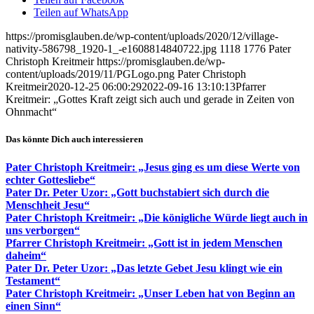
Teilen auf WhatsApp
https://promisglauben.de/wp-content/uploads/2020/12/village-
nativity-586798_1920-1_-e1608814840722.jpg
1118
1776
Pater
Christoph Kreitmeir
https://promisglauben.de/wp-
content/uploads/2019/11/PGLogo.png
Pater Christoph
Kreitmeir
2020-12-25 06:00:29
2022-09-16 13:10:13
Pfarrer
Kreitmeir: „Gottes Kraft zeigt sich auch und gerade in Zeiten von
Ohnmacht“
Das könnte Dich auch interessieren
Pater Christoph Kreitmeir: „Jesus ging es um diese Werte von
echter Gottesliebe“
Pater Dr. Peter Uzor: „Gott buchstabiert sich durch die
Menschheit Jesu“
Pater Christoph Kreitmeir: „Die königliche Würde liegt auch in
uns verborgen“
Pfarrer Christoph Kreitmeir: „Gott ist in jedem Menschen
daheim“
Pater Dr. Peter Uzor: „Das letzte Gebet Jesu klingt wie ein
Testament“
Pater Christoph Kreitmeir: „Unser Leben hat von Beginn an
einen Sinn“