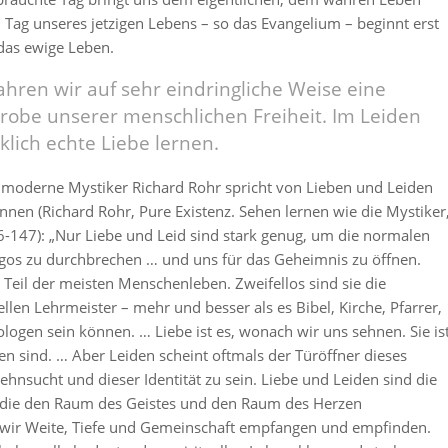
n Tag unseres jetzigen Lebens – so das Evangelium – beginnt erst
 das ewige Leben.
ahren wir auf sehr eindringliche Weise eine
obe unserer menschlichen Freiheit. Im Leiden
lich echte Liebe lernen.
 moderne Mystiker Richard Rohr spricht von Lieben und Leiden
nnen (Richard Rohr, Pure Existenz. Sehen lernen wie die Mystiker
6-147):
„Nur Liebe und Leid sind stark genug, um die normalen
os zu durchbrechen … und uns für das Geheimnis zu öffnen.
 Teil der meisten Menschenleben. Zweifellos sind sie die
ellen Lehrmeister – mehr und besser als es Bibel, Kirche, Pfarrer,
ogen sein können. … Liebe ist es, wonach wir uns sehnen. Sie is
fen sind. … Aber Leiden scheint oftmals der Türöffner dieses
ehnsucht und dieser Identität zu sein. Liebe und Leiden sind die
 die den Raum des Geistes und den Raum des Herzen
 wir Weite, Tiefe und Gemeinschaft empfangen und empfinden.