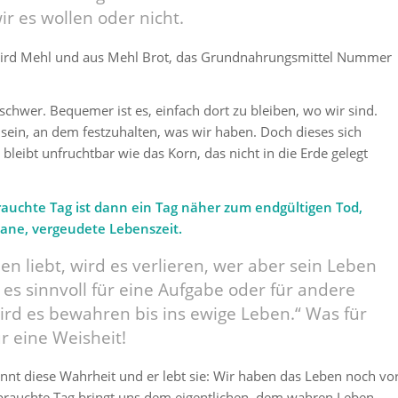
ir es wollen oder nicht.
ird Mehl und aus Mehl Brot, das Grundnahrungsmittel Nummer
 schwer. Bequemer ist es, einfach dort zu bleiben, wo wir sind.
u sein, an dem festzuhalten, was wir haben. Doch dieses sich
eibt unfruchtbar wie das Korn, das nicht in die Erde gelegt
rauchte Tag ist dann ein Tag näher zum endgültigen Tod,
tane, vergeudete Lebenszeit.
en liebt, wird es verlieren, wer aber sein Leben
, es sinnvoll für eine Aufgabe oder für andere
wird es bewahren bis ins ewige Leben.“
Was für
r eine Weisheit!
ennt diese Wahrheit und er lebt sie: Wir haben das Leben noch vo
ebrauchte Tag bringt uns dem eigentlichen, dem wahren Leben