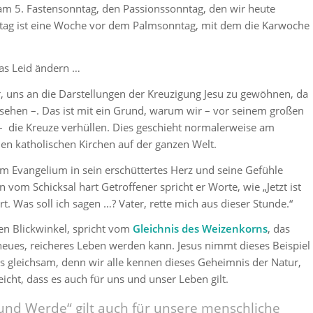
am 5. Fastensonntag, den Passionssonntag, den wir heute
tag ist eine Woche vor dem Palmsonntag, mit dem die Karwoche
as Leid ändern …
r, uns an die Darstellungen der Kreuzigung Jesu zu gewöhnen, da
sehen –. Das ist mit ein Grund, warum wir – vor seinem großen
– die Kreuze verhüllen. Dies geschieht normalerweise am
len katholischen Kirchen auf der ganzen Welt.
 im Evangelium in sein erschüttertes Herz und seine Gefühle
n vom Schicksal hart Getroffener spricht er Worte, wie
„Jetzt ist
t. Was soll ich sagen …? Vater, rette mich aus dieser Stunde.“
en Blickwinkel, spricht vom
Gleichnis des Weizenkorns
, das
eues, reicheres Leben werden kann. Jesus nimmt dieses Beispiel
es gleichsam, denn wir alle kennen dieses Geheimnis der Natur,
eicht, dass es auch für uns und unser Leben gilt.
 und Werde“ gilt auch für unsere menschliche