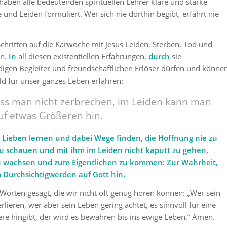
ben alle bedeutenden spirituellen Lehrer klare und starke
und Leiden formuliert. Wer sich nie dorthin begibt, erfährt nie
chritten auf die Karwoche mit Jesus Leiden, Sterben, Tod und
n.
In
all diesen existentiellen Erfahrungen,
durch
sie
digen Begleiter und freundschaftlichen Erlöser dürfen und könne
ild für unser ganzes Leben erfahren:
ss man nicht zerbrechen, im Leiden kann man
uf etwas Größeren hin.
Lieben lernen und dabei Wege finden, die Hoffnung nie zu
 zu schauen und mit ihm im Leiden nicht kaputt zu gehen,
zu wachsen und zum Eigentlichen zu kommen: Zur Wahrheit,
 Durchsichtigwerden auf Gott hin.
Worten gesagt, die wir nicht oft genug hören können:
„Wer sein
erlieren, wer aber sein Leben gering achtet, es sinnvoll für eine
re hingibt, der wird es bewahren bis ins ewige Leben.“
Amen.