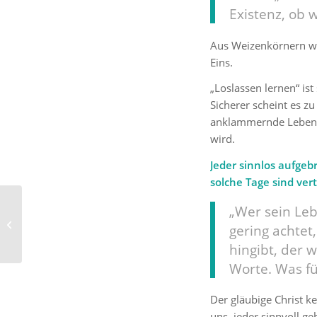
Existenz, ob w
Aus Weizenkörnern w
Eins.
„Loslassen lernen“ ist
Sicherer scheint es z
anklammernde Leben bl
wird.
Jeder sinnlos aufgeb
solche Tage sind ver
Digitalstaatsministerin
„Wer sein Leb
Dorothee Bär: „Ich bin
gering achtet
gerne Christin“
hingibt, der 
Worte. Was fü
Der gläubige Christ k
uns, jeder sinnvoll g