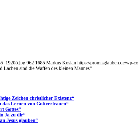
65_1920ö.jpg
962
1685
Markus Kosian
https://promisglauben.de/wp-
und Lachen sind die Waffen des kleinen Mannes“
tige Zeichen christlicher Existenz“
m das Lernen von Gottvertrauen“
rt Gottes“
in Ja zu dir“
 an Jesus glauben“