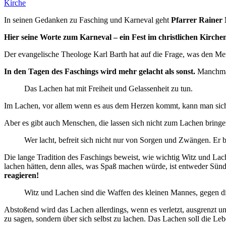
Kirche
In seinen Gedanken zu Fasching und Karneval geht
Pfarrer Rainer 
Hier seine Worte zum Karneval – ein Fest im christlichen Kirche
Der evangelische Theologe Karl Barth hat auf die Frage, was den M
In den Tagen des Faschings wird mehr gelacht als sonst.
Manchmal 
Das Lachen hat mit Freiheit und Gelassenheit zu tun.
Im Lachen, vor allem wenn es aus dem Herzen kommt, kann man sich
Aber es gibt auch Menschen, die lassen sich nicht zum Lachen bringen
Wer lacht, befreit sich nicht nur von Sorgen und Zwängen. Er b
Die lange Tradition des Faschings beweist, wie wichtig Witz und Lach
lachen hätten, denn alles, was Spaß machen würde, ist entweder Sün
reagieren!
Witz und Lachen sind die Waffen des kleinen Mannes, gegen die
Abstoßend wird das Lachen allerdings, wenn es verletzt, ausgrenzt un
zu sagen, sondern über sich selbst zu lachen. Das Lachen soll die Leb