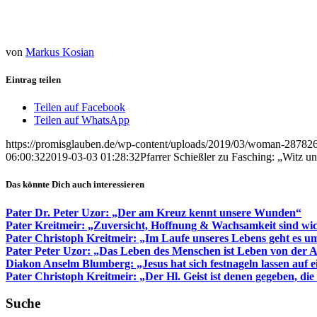
von
Markus Kosian
Eintrag teilen
Teilen auf Facebook
Teilen auf WhatsApp
https://promisglauben.de/wp-content/uploads/2019/03/woman-28782
06:00:32
2019-03-03 01:28:32
Pfarrer Schießler zu Fasching: „Witz 
Das könnte Dich auch interessieren
Pater Dr. Peter Uzor: „Der am Kreuz kennt unsere Wunden“
Pater Kreitmeir: „Zuversicht, Hoffnung & Wachsamkeit sind wich
Pater Christoph Kreitmeir: „Im Laufe unseres Lebens geht es u
Pater Peter Uzor: „Das Leben des Menschen ist Leben von der A
Diakon Anselm Blumberg: „Jesus hat sich festnageln lassen auf e
Pater Christoph Kreitmeir: „Der Hl. Geist ist denen gegeben, die
Suche