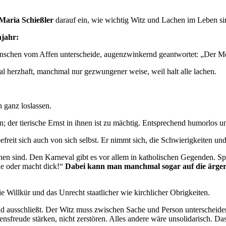
Maria Schießler
darauf ein, wie wichtig Witz und Lachen im Leben si
njahr:
enschen vom Affen unterscheide, augenzwinkernd geantwortet: „Der Me
herzhaft, manchmal nur gezwungener weise, weil halt alle lachen.
 ganz loslassen.
; der tierische Ernst in ihnen ist zu mächtig. Entsprechend humorlos u
efreit sich auch von sich selbst. Er nimmt sich, die Schwierigkeiten un
en sind. Den Karneval gibt es vor allem in katholischen Gegenden. Spött
de oder macht dick!“
Dabei kann man manchmal sogar auf die ärge
 Willkür und das Unrecht staatlicher wie kirchlicher Obrigkeiten.
d ausschließt. Der Witz muss zwischen Sache und Person unterscheiden.
ensfreude stärken, nicht zerstören. Alles andere wäre unsolidarisch. Da