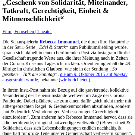
„Geschenk von Solidarität, Miteinander,
Tatkraft, Gerechtigkeit, Einheit &
Mitmenschlichkeit“
Film | Fernsehen | Theater
Die Schauspielerin
Rebecca Immanuel
, die durch ihre Hauptrolle
in der Sat.1-Serie
„Edel & Starck“
zum Publikumsliebling wurde,
sprach sich aktuell in einem berührenden Post via Instagram für die
Gesellschaft tragende Werte aus, die ihrer Meinung nach in Zeiten
der Corona-Krise ans Tageslicht rückten. Orientierung erhält die 49-
Jährige im christlichen Glauben, wie sie in der Sendung
„So
gesehen – Talk am Sonntag“
,
die am 9. Oktober 2015 auf
bibel.tv
ausgestrahlt wurde
, bekannte (
wir berichteten
).
In ihrem Insta-Post nahm sie Bezug auf die gravierende, kollektive
Veränderung der Lebensumstände weltweit im Zuge der Corona-
Pandemie. Dabei plädierte sie zum einen dafür, „sich nicht mehr mit
althergebrachten Regel- & Gedankenmodellen abzufinden, sondern
laut & deutlich Veränderungen|Verbesserungen|Gerechtigkeit
einzufordern“. Zum anderen hob Rebecca Immanuel hervor, dass sie
„die berührende, dringend notwendige weltweite (!) Bewusstheit &
Solidarität, dass sich Lebensbedingungen endlich nachhaltig &
dauerhaft für große Teile unserer Gemeinschaft verbessern können“,