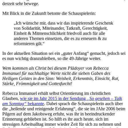
derzeit sehr bewege.
Mit Blick in die Zukunft betonte die Schauspielerin:
„Ich wünsche mir, dass wir das inspirierende Geschenk
von Solidarität, Miteinander, Tatkraft, Gerechtigkeit,
Einheit & Mitmenschlichkeit friedvoll auch für alle
anderen Themen einsetzen, die es zu erneuern & zu
reformieren gilt.“
In der aktuellen Situation sei ein „guter Anfang“ gemacht, jedoch sei
es nun wichtig dranzubleiben, so die 49-Jährige weiter.
Wem kommen als Christ bei diesem Plädoyer von Rebecca
Immanuel für nachhaltige Werte nicht die sieben Gaben des
Heiligen Geistes in den Sinn: Weisheit, Erkenntnis, Einsicht, Rat,
Stärke, Frömmigkeit und Gottesfurcht!
Rebecca Immanuel erhält selbst Orientierung im christlichen
Glauben,
wie sie im Jahr 2015 in der Sendung
„So gesehen – Talk
am Sonntag“
bekannte
. Dabei sprach die Schauspielerin auch über
die „heilende und reinigende Erfahrung“, die sie im JAhr 2006 beim
Pilgern auf dem Jakobsweg erfuhr, was ihr in beeindruckender
Erinnerung geblieben ist. So hilft es ihr auch heute, sich im
stressigen Arbeitsalltag immer wieder Zeit für sich zu nehmen und