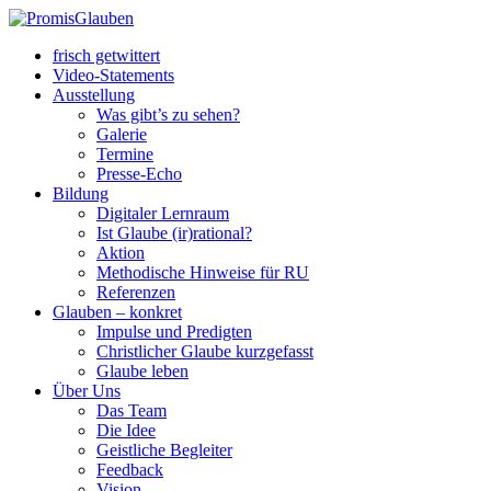
frisch getwittert
Video-Statements
Ausstellung
Was gibt’s zu sehen?
Galerie
Termine
Presse-Echo
Bildung
Digitaler Lernraum
Ist Glaube (ir)rational?
Aktion
Methodische Hinweise für RU
Referenzen
Glauben – konkret
Impulse und Predigten
Christlicher Glaube kurzgefasst
Glaube leben
Über Uns
Das Team
Die Idee
Geistliche Begleiter
Feedback
Vision