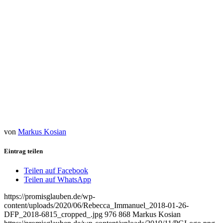
encourage the creation of long expected change for a big
part in our communities ❤️. I wish that we use this
inspirational gift of solidarity, brother/sisterhood, justice, unity
& humanity also peacefully on other topics that need to be
reformed. We made a good start, now we have to keep going
?? #WorkingForPeace
#HowDoesTheMouseEatTheElephantBitByBit
#TheresALotToDoLetsStartNow #IBelieveInUs
#TogetherWeAreStrong #YouAreWonderful
#YouMakeAdifference
Rebecca Immanuel
von
Markus Kosian
Eintrag teilen
Teilen auf Facebook
Teilen auf WhatsApp
https://promisglauben.de/wp-
content/uploads/2020/06/Rebecca_Immanuel_2018-01-26-
DFP_2018-6815_cropped_.jpg
976
868
Markus Kosian