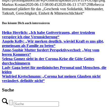
https://promisglauben.de/wp-content/uploads/2019/11/PGLogo.png
Markus Kosian
2020-06-13 08:00:45
2020-06-13 17:07:29
Rebecca
Immanuel plädiert für das „Geschenk von Solidarität, Miteinander,
Tatkraft, Gerechtigkeit, Einheit & Mitmenschlichkeit“
Das könnte Dich auch interessieren
Heiko Herrlich: „Ich habe Gottvertrauen, aber trotzdem
verspüre ich eine Verunsicherung“
Angelo Kelly: „Wir merken deutlich, wieviel Kraft es uns gibt,
gemeinsam als Familie zu beten“
Anne-Sophie Mutter fordert Perspektivwechsel: „Weg vom
leeren Kommerz“
Selena Gomez sieht in der Corona-Krise die Güte Gottes
durchschimmern
Lady Gaga betet für medizinisches Personal und Menschen, die
leiden
Winfried Kretschmann: „Corona hat meinen Glauben nicht
verändert, definitiv nicht“
Suche