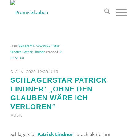
Foto:
9EkieraM1
,
AV0A9063 Peter
Schäfer, Patrick Lindner
, cropped,
CC
BY-SA 3.0
6. JUNI 2020 12:30 UHR
SCHLAGERSTAR PATRICK
LINDNER: „OHNE DEN
GLAUBEN WÄRE ICH
VERLOREN“
MUSIK
Schlagerstar
Patrick Lindner
sprach aktuell im