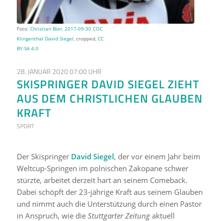
Foto:
Christian Bier
,
2017-09-30 COC
Klingenthal David Siegel
, cropped,
CC
BY-SA 4.0
28. JANUAR 2020 07:00 UHR
SKISPRINGER DAVID SIEGEL ZIEHT
AUS DEM CHRISTLICHEN GLAUBEN
KRAFT
SPORT
Der Skispringer
David Siegel
, der vor einem Jahr beim
Weltcup-Springen im polnischen Zakopane schwer
stürzte, arbeitet derzeit hart an seinem Comeback.
Dabei schöpft der 23-jährige Kraft aus seinem Glauben
und nimmt auch die Unterstützung durch einen Pastor
in Anspruch, wie die
Stuttgarter Zeitung
aktuell