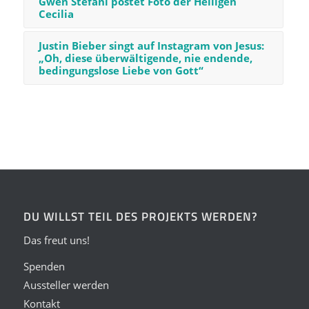
Gwen Stefani postet Foto der Heiligen
Cecilia
Justin Bieber singt auf Instagram von Jesus:
„Oh, diese überwältigende, nie endende,
bedingungslose Liebe von Gott“
DU WILLST TEIL DES PROJEKTS WERDEN?
Das freut uns!
Spenden
Aussteller werden
Kontakt