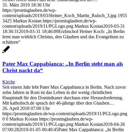
31. März 2019 18:36 Uhr
https://promisglauben.de/wp-
content/uploads/2019/03/Heiner_Koch_Martin_Rulsch_3.jpg
1955
3425
Markus Kosian
https://promisglauben.de/wp-
content/uploads/2019/11/PGLogo.png
Markus Kosian
2019-03-31
18:36:31
2019-03-31 18:46:09
Erzbischof Heiner Koch: „In Berlin
lernt man wirklich Christus, den Glauben und das Evangelium zu
schätzen“
Pater Max Cappabianca: „In Berlin steht man als
Christ nackt da“
Kirche
Seit einem Jahr lebt Pater Max Cappabianca in Berlin. Nach zuvor
zehn Jahren in Rom ist das Leben in der wenig christlichen
Hauptstadt für den Dominikaner durchaus eine Herausforderung.
Mit katholisch.de sprach der 46-jährige über den Glauben…
26. April 2018 07:00 Uhr
https://promisglauben.de/wp-content/uploads/2019/11/PGLogo.png
0
0
Markus Kosian
https://promisglauben.de/wp-
content/uploads/2019/11/PGLogo.png
Markus Kosian
2018-04-26
07:00:28
2019-01-05 00:40:45
Pater Max Cappabianca: „In Berlin