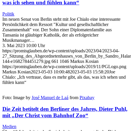
was ich sehen und fühlen kann“
Politik
Im neuen Senat von Berlin steht mit Joe Chialo eine interessante
Persönlichkeit dem Ressort "Kultur und gesellschaftlicher
Zusammenhalt" vor. Der Sohn einer Diplomatenfamilie aus
Tansania ist gläubiger Katholik, der als erfolgreicher
Musikmanager…
3. Mai 2023 10:00 Uhr
https://promisglauben.de/wp-content/uploads/2023/04/2023-04-
27_Sitzung_des_Abgeordnetenhauses_von_Berlin_by_Sandro_Hala
144-e1682784451279.jpg
661
1046
Markus Kosian
https://promisglauben.de/wp-content/uploads/2019/11/PGLogo.png
Markus Kosian
2023-05-03 10:00:48
2023-05-03 15:58:20
Joe
Chialo: „Ich vertraue, dass es mehr gibt, als das, was ich sehen und
fühlen kann“
Foto: Image by
José Manuel de Laá
from
Pixabay
Die Zeit betitelt den Berliner des Jahres, Dieter Puhl,
mit „Der Christ vom Bahnhof Zoo“
Medien