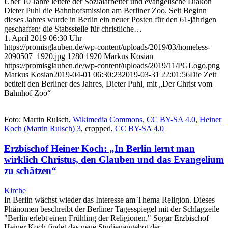
Über 10 Jahre leitete der Sozialarbeiter und evangelische Diakon
Dieter Puhl die Bahnhofsmission am Berliner Zoo. Seit Beginn
dieses Jahres wurde in Berlin ein neuer Posten für den 61-jährigen
geschaffen: die Stabsstelle für christliche…
1. April 2019 06:30 Uhr
https://promisglauben.de/wp-content/uploads/2019/03/homeless-
2090507_1920.jpg
1280
1920
Markus Kosian
https://promisglauben.de/wp-content/uploads/2019/11/PGLogo.png
Markus Kosian
2019-04-01 06:30:23
2019-03-31 22:01:56
Die Zeit
betitelt den Berliner des Jahres, Dieter Puhl, mit „Der Christ vom
Bahnhof Zoo“
Foto: Martin Rulsch,
Wikimedia Commons
,
CC BY-SA 4.0
,
Heiner
Koch (Martin Rulsch) 3
, cropped,
CC BY-SA 4.0
Erzbischof Heiner Koch: „In Berlin lernt man
wirklich Christus, den Glauben und das Evangelium
zu schätzen“
Kirche
In Berlin wächst wieder das Interesse am Thema Religion. Dieses
Phänomen beschreibt der Berliner Tagesspiegel mit der Schlagzeile
"Berlin erlebt einen Frühling der Religionen." Sogar Erzbischof
Heiner Koch findet das neue Studienangebot der…