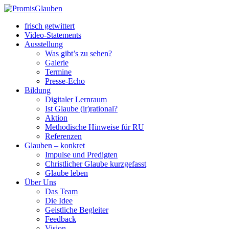
frisch getwittert
Video-Statements
Ausstellung
Was gibt’s zu sehen?
Galerie
Termine
Presse-Echo
Bildung
Digitaler Lernraum
Ist Glaube (ir)rational?
Aktion
Methodische Hinweise für RU
Referenzen
Glauben – konkret
Impulse und Predigten
Christlicher Glaube kurzgefasst
Glaube leben
Über Uns
Das Team
Die Idee
Geistliche Begleiter
Feedback
Vision