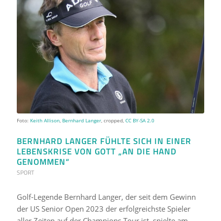
Foto:
Keith Allison
,
Bernhard Langer
, cropped,
CC BY-SA 2.0
BERNHARD LANGER FÜHLTE SICH IN EINER
LEBENSKRISE VON GOTT „AN DIE HAND
GENOMMEN“
SPORT
Golf-Legende Bernhard Langer, der seit dem Gewinn
der US Senior Open 2023 der erfolgreichste Spieler
aller Zeiten auf der Champions Tour ist, spielte am