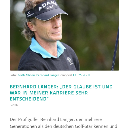
Foto:
Keith Allison
,
Bernhard Langer
, cropped,
CC BY-SA 2.0
BERNHARD LANGER: „DER GLAUBE IST UND
WAR IN MEINER KARRIERE SEHR
ENTSCHEIDEND“
SPORT
Der Profigolfer Bernhard Langer, den mehrere
Generationen als den deutschen Golf-Star kennen und