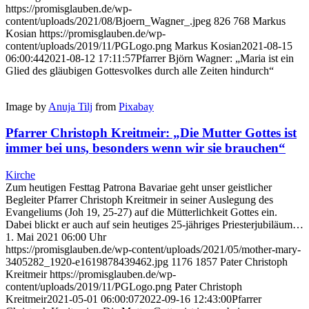
https://promisglauben.de/wp-
content/uploads/2021/08/Bjoern_Wagner_.jpeg
826
768
Markus
Kosian
https://promisglauben.de/wp-
content/uploads/2019/11/PGLogo.png
Markus Kosian
2021-08-15
06:00:44
2021-08-12 17:11:57
Pfarrer Björn Wagner: „Maria ist ein
Glied des gläubigen Gottesvolkes durch alle Zeiten hindurch“
Image by
Anuja Tilj
from
Pixabay
Pfarrer Christoph Kreitmeir: „Die Mutter Gottes ist
immer bei uns, besonders wenn wir sie brauchen“
Kirche
Zum heutigen Festtag Patrona Bavariae geht unser geistlicher
Begleiter Pfarrer Christoph Kreitmeir in seiner Auslegung des
Evangeliums (Joh 19, 25-27) auf die Mütterlichkeit Gottes ein.
Dabei blickt er auch auf sein heutiges 25-jähriges Priesterjubiläum…
1. Mai 2021 06:00 Uhr
https://promisglauben.de/wp-content/uploads/2021/05/mother-mary-
3405282_1920-e1619878439462.jpg
1176
1857
Pater Christoph
Kreitmeir
https://promisglauben.de/wp-
content/uploads/2019/11/PGLogo.png
Pater Christoph
Kreitmeir
2021-05-01 06:00:07
2022-09-16 12:43:00
Pfarrer