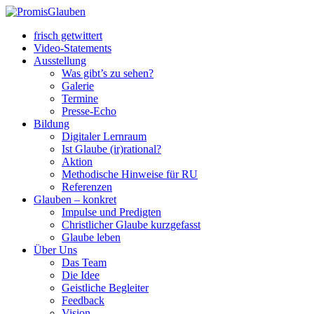
frisch getwittert
Video-Statements
Ausstellung
Was gibt’s zu sehen?
Galerie
Termine
Presse-Echo
Bildung
Digitaler Lernraum
Ist Glaube (ir)rational?
Aktion
Methodische Hinweise für RU
Referenzen
Glauben – konkret
Impulse und Predigten
Christlicher Glaube kurzgefasst
Glaube leben
Über Uns
Das Team
Die Idee
Geistliche Begleiter
Feedback
Vision