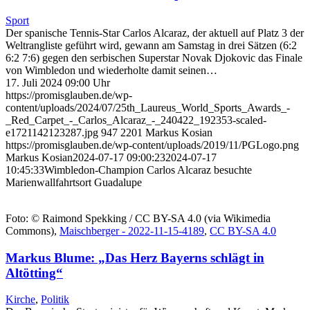
Sport
Der spanische Tennis-Star Carlos Alcaraz, der aktuell auf Platz 3 der
Weltrangliste geführt wird, gewann am Samstag in drei Sätzen (6:2
6:2 7:6) gegen den serbischen Superstar Novak Djokovic das Finale
von Wimbledon und wiederholte damit seinen…
17. Juli 2024 09:00 Uhr
https://promisglauben.de/wp-
content/uploads/2024/07/25th_Laureus_World_Sports_Awards_-
_Red_Carpet_-_Carlos_Alcaraz_-_240422_192353-scaled-
e1721142123287.jpg
947
2201
Markus Kosian
https://promisglauben.de/wp-content/uploads/2019/11/PGLogo.png
Markus Kosian
2024-07-17 09:00:23
2024-07-17
10:45:33
Wimbledon-Champion Carlos Alcaraz besuchte
Marienwallfahrtsort Guadalupe
Foto: © Raimond Spekking / CC BY-SA 4.0 (via Wikimedia
Commons),
Maischberger - 2022-11-15-4189
,
CC BY-SA 4.0
Markus Blume: „Das Herz Bayerns schlägt in
Altötting“
Kirche
,
Politik