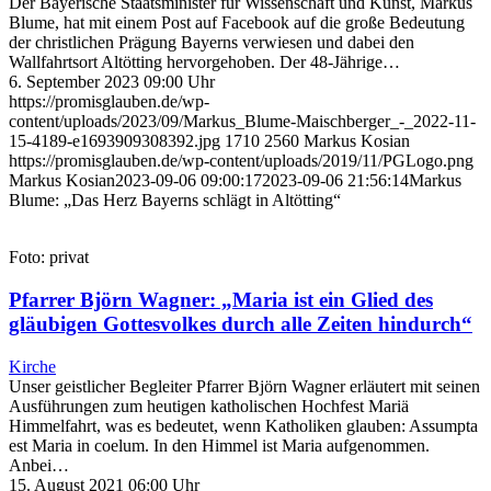
Der Bayerische Staatsminister für Wissenschaft und Kunst, Markus
Blume, hat mit einem Post auf Facebook auf die große Bedeutung
der christlichen Prägung Bayerns verwiesen und dabei den
Wallfahrtsort Altötting hervorgehoben. Der 48-Jährige…
6. September 2023 09:00 Uhr
https://promisglauben.de/wp-
content/uploads/2023/09/Markus_Blume-Maischberger_-_2022-11-
15-4189-e1693909308392.jpg
1710
2560
Markus Kosian
https://promisglauben.de/wp-content/uploads/2019/11/PGLogo.png
Markus Kosian
2023-09-06 09:00:17
2023-09-06 21:56:14
Markus
Blume: „Das Herz Bayerns schlägt in Altötting“
Foto: privat
Pfarrer Björn Wagner: „Maria ist ein Glied des
gläubigen Gottesvolkes durch alle Zeiten hindurch“
Kirche
Unser geistlicher Begleiter Pfarrer Björn Wagner erläutert mit seinen
Ausführungen zum heutigen katholischen Hochfest Mariä
Himmelfahrt, was es bedeutet, wenn Katholiken glauben: Assumpta
est Maria in coelum. In den Himmel ist Maria aufgenommen.
Anbei…
15. August 2021 06:00 Uhr