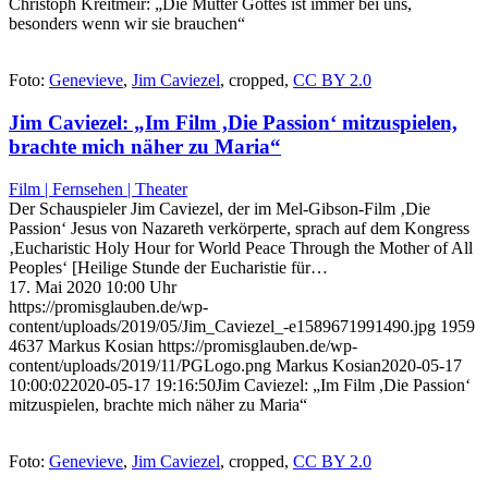
Christoph Kreitmeir: „Die Mutter Gottes ist immer bei uns,
besonders wenn wir sie brauchen“
Foto:
Genevieve
,
Jim Caviezel
, cropped,
CC BY 2.0
Jim Caviezel: „Im Film ,Die Passion‘ mitzuspielen,
brachte mich näher zu Maria“
Film | Fernsehen | Theater
Der Schauspieler Jim Caviezel, der im Mel-Gibson-Film ‚Die
Passion‘ Jesus von Nazareth verkörperte, sprach auf dem Kongress
‚Eucharistic Holy Hour for World Peace Through the Mother of All
Peoples‘ [Heilige Stunde der Eucharistie für…
17. Mai 2020 10:00 Uhr
https://promisglauben.de/wp-
content/uploads/2019/05/Jim_Caviezel_-e1589671991490.jpg
1959
4637
Markus Kosian
https://promisglauben.de/wp-
content/uploads/2019/11/PGLogo.png
Markus Kosian
2020-05-17
10:00:02
2020-05-17 19:16:50
Jim Caviezel: „Im Film ,Die Passion‘
mitzuspielen, brachte mich näher zu Maria“
Foto:
Genevieve
,
Jim Caviezel
, cropped,
CC BY 2.0