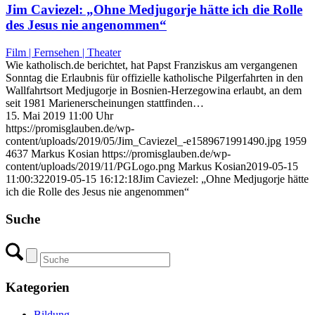
Jim Caviezel: „Ohne Medjugorje hätte ich die Rolle
des Jesus nie angenommen“
Film | Fernsehen | Theater
Wie katholisch.de berichtet, hat Papst Franziskus am vergangenen
Sonntag die Erlaubnis für offizielle katholische Pilgerfahrten in den
Wallfahrtsort Medjugorje in Bosnien-Herzegowina erlaubt, an dem
seit 1981 Marienerscheinungen stattfinden…
15. Mai 2019 11:00 Uhr
https://promisglauben.de/wp-
content/uploads/2019/05/Jim_Caviezel_-e1589671991490.jpg
1959
4637
Markus Kosian
https://promisglauben.de/wp-
content/uploads/2019/11/PGLogo.png
Markus Kosian
2019-05-15
11:00:32
2019-05-15 16:12:18
Jim Caviezel: „Ohne Medjugorje hätte
ich die Rolle des Jesus nie angenommen“
Suche
Kategorien
Bildung