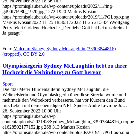
25. November 2022 18:36 Uhr
https://promisglauben.de/wp-content/uploads/2022/11/ring-
gd90f7698b_1920.jpg
1272
1920
Markus Kosian
https://promisglauben.de/wp-content/uploads/2019/11/PGLogo.png
Markus Kosian
2022-11-25 18:36:17
2022-11-25 21:33:45
Wolfgang
Petry feiert Goldene Hochzeit: „Der liebe Gott hat bei uns dreimal
Ja gesagt“
Foto:
Malcolm Slaney
,
Sydney McLaughlin (33903844816)
(cropped)
,
CC BY 2.0
Olympiasiegerin Sydney McLaughlin hebt zu ihrer
Hochzeit die Verbindung zu Gott hervor
Sport
Die 400-Meter-Hürdenläuferin Sydney McLaughlin, die
Weltmeisterin und Olympiasiegerin über diese Strecke wurde und
mehrmals den Weltrekord verbesserte, hat vor Kurzem den Bund
fürs Leben mit dem ehemaligen NFL-Spieler Andre Levrone Jr.…
26. September 2022 10:00 Uhr
https://promisglauben.de/wp-
content/uploads/2021/08/Sydney_McLaughlin_33903844816_croppe
e1628502177152.jpg
268
313
Markus Kosian
https://promisglauben.de/wp-content/uploads/2019/11/PGLogo.png