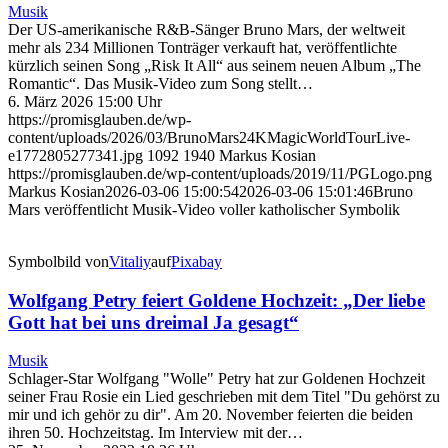
Musik
Der US-amerikanische R&B-Sänger Bruno Mars, der weltweit
mehr als 234 Millionen Tonträger verkauft hat, veröffentlichte
kürzlich seinen Song „Risk It All“ aus seinem neuen Album „The
Romantic“. Das Musik-Video zum Song stellt…
6. März 2026 15:00 Uhr
https://promisglauben.de/wp-
content/uploads/2026/03/BrunoMars24KMagicWorldTourLive-
e1772805277341.jpg
1092
1940
Markus Kosian
https://promisglauben.de/wp-content/uploads/2019/11/PGLogo.png
Markus Kosian
2026-03-06 15:00:54
2026-03-06 15:01:46
Bruno
Mars veröffentlicht Musik-Video voller katholischer Symbolik
Symbolbild von
Vitaliy
auf
Pixabay
Wolfgang Petry feiert Goldene Hochzeit: „Der liebe
Gott hat bei uns dreimal Ja gesagt“
Musik
Schlager-Star Wolfgang "Wolle" Petry hat zur Goldenen Hochzeit
seiner Frau Rosie ein Lied geschrieben mit dem Titel "Du gehörst zu
mir und ich gehör zu dir". Am 20. November feierten die beiden
ihren 50. Hochzeitstag. Im Interview mit der…