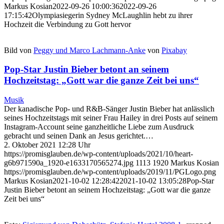
Markus Kosian
2022-09-26 10:00:36
2022-09-26
17:15:42
Olympiasiegerin Sydney McLaughlin hebt zu ihrer
Hochzeit die Verbindung zu Gott hervor
Bild von
Peggy und Marco Lachmann-Anke
von
Pixabay
Pop-Star Justin Bieber betont an seinem
Hochzeitstag: „Gott war die ganze Zeit bei uns“
Musik
Der kanadische Pop- und R&B-Sänger Justin Bieber hat anlässlich
seines Hochzeitstags mit seiner Frau Hailey in drei Posts auf seinem
Instagram-Account seine ganzheitliche Liebe zum Ausdruck
gebracht und seinen Dank an Jesus gerichtet.…
2. Oktober 2021 12:28 Uhr
https://promisglauben.de/wp-content/uploads/2021/10/heart-
g6b971590a_1920-e1633170565274.jpg
1113
1920
Markus Kosian
https://promisglauben.de/wp-content/uploads/2019/11/PGLogo.png
Markus Kosian
2021-10-02 12:28:42
2021-10-02 13:05:28
Pop-Star
Justin Bieber betont an seinem Hochzeitstag: „Gott war die ganze
Zeit bei uns“