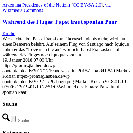
Argentina Presidency of the Nation
)
[
CC BY-SA 2.0
],
via
Wikimedia Commons
Während des Fluges: Papst traut spontan Paar
Kirche
Wer dachte, bei Papst Franziskus überrascht nichts mehr, wird nun
eines Besseren belehrt. Auf seinem Flug von Santiago nach Iquique
nahm er das "Love is in the air" wörtlich. Papst Franziskus hat
während des Fluges nach Iquique spontan…
19. Januar 2018 07:00 Uhr
https://promisglauben.de/wp-
content/uploads/2017/12/Franciscus_in_2015-1.jpg
841
849
Markus
Kosian
https://promisglauben.de/wp-
content/uploads/2019/11/PGLogo.png
Markus Kosian
2018-01-19
07:00:21
2019-01-10 22:51:05
Während des Fluges: Papst traut
spontan Paar
Suche
Kategorien