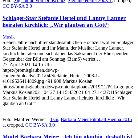
Foto:
Sigismund von Dobschütz
,
Stefanie Hertel 2008-1
, cropped,
CC BY-SA 3.0
Schlager-Star Stefanie Hertel und Lanny Lanner
heiraten kirchlich: „Wir glauben an Gott“
Musik
Sieben Jahre nach ihrer standesamtlichen Hochzeit wollen Schlager-
Star Stefanie Hertel und ihr Mann, der Musiker Lanny Lanner,
kirchlich heiraten und sich dabei das Sakrament der Ehe spenden.
Gegenüber der Bild am Sonntag (BamS) verriet…
27. April 2021 14:15 Uhr
https://promisglauben.de/wp-
content/uploads/2021/04/Stefanie_Hertel_2008-1-
e1619526414809.jpg
491
908
Markus Kosian
https://promisglauben.de/wp-content/uploads/2019/11/PGLogo.png
Markus Kosian
2021-04-27 14:15:43
2021-04-27 14:27:11
Schlager-
Star Stefanie Hertel und Lanny Lanner heiraten kirchlich: „Wir
glauben an Gott“
Foto: Manfred Werner -
Tsui
,
Barbara Meier Filmball Vienna 2015
a
, cropped,
CC BY-SA 3.0
Model Barbara Meier: „Ich bin gläubig, deshalb ist