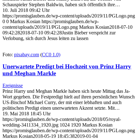
Schauspieler Stephen Baldwin, haben sich öffentlich ihre…
10. Juli 2018 09:42 Uhr
https://promisglauben.de/wp-content/uploads/2019/11/PGLogo.png
0
0
Markus Kosian
https://promisglauben.de/wp-
content/uploads/2019/11/PGLogo.png
Markus Kosian
2018-07-10
09:42:28
2018-07-10 09:42:28
Justin Bieber verspricht zur
Verlobung, sich durch Jesus leiten zu lassen
Foto:
pixabay.com
(
CC0 1.0)
Unerwartete Predigt bei Hochzeit von Prinz Harry
und Meghan Markle
Ereignisse
Prinz Harry und Meghan Markle haben sich heute Mittag das Ja-
Wort gegeben. Die Festpredigt hielt auf ihren persönlichen Wunsch
US-Bischof Michael Curry, der mit einer lebhaften und auch
politischen Predigt einen unerwarteten Akzent setzte. Mit…
19. Mai 2018 18:45 Uhr
https://promisglauben.de/wp-content/uploads/2018/05/royal-
wedding-3411334_1920.jpg
1024
1920
Markus Kosian
https://promisglauben.de/wp-content/uploads/2019/11/PGLogo.png
Markus Kosian
2018-05-19 18:45:38
2019-01-04