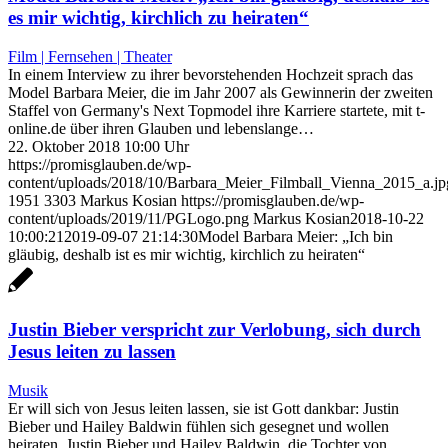
es mir wichtig, kirchlich zu heiraten“
Film | Fernsehen | Theater
In einem Interview zu ihrer bevorstehenden Hochzeit sprach das
Model Barbara Meier, die im Jahr 2007 als Gewinnerin der zweiten
Staffel von Germany's Next Topmodel ihre Karriere startete, mit t-
online.de über ihren Glauben und lebenslange…
22. Oktober 2018 10:00 Uhr
https://promisglauben.de/wp-
content/uploads/2018/10/Barbara_Meier_Filmball_Vienna_2015_a.jp
1951
3303
Markus Kosian
https://promisglauben.de/wp-
content/uploads/2019/11/PGLogo.png
Markus Kosian
2018-10-22
10:00:21
2019-09-07 21:14:30
Model Barbara Meier: „Ich bin
gläubig, deshalb ist es mir wichtig, kirchlich zu heiraten“
Justin Bieber verspricht zur Verlobung, sich durch
Jesus leiten zu lassen
Musik
Er will sich von Jesus leiten lassen, sie ist Gott dankbar: Justin
Bieber und Hailey Baldwin fühlen sich gesegnet und wollen
heiraten. Justin Bieber und Hailey Baldwin, die Tochter von