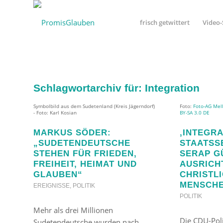
frisch getwittert
Video-
Schlagwortarchiv für:
Integration
Symbolbild aus dem Sudetenland (Kreis Jägerndorf)
Foto:
Foto-AG Mel
- Foto: Karl Kosian
BY-SA 3.0 DE
MARKUS SÖDER:
‚INTEGRA
„SUDETENDEUTSCHE
STAATSS
STEHEN FÜR FRIEDEN,
SERAP G
FREIHEIT, HEIMAT UND
AUSRICH
GLAUBEN“
CHRISTL
MENSCHE
EREIGNISSE
,
POLITIK
POLITIK
Mehr als drei Millionen
Die CDU-Poli
Sudetendeutsche wurden nach