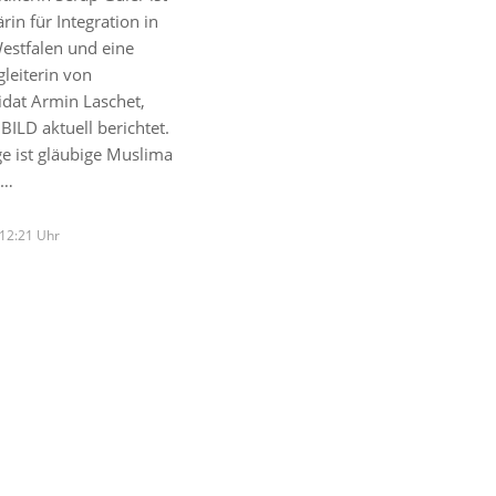
rin für Integration in
estfalen und eine
leiterin von
idat Armin Laschet,
BILD aktuell berichtet.
ge ist gläubige Muslima
d…
 12:21 Uhr