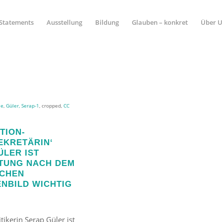
Statements
Ausstellung
Bildung
Glauben – konkret
Über 
le
,
Güler, Serap-1
, cropped,
CC
TION-
EKRETÄRIN‘
ÜLER IST
TUNG NACH DEM
ICHEN
NBILD WICHTIG
tikerin Serap Güler ist