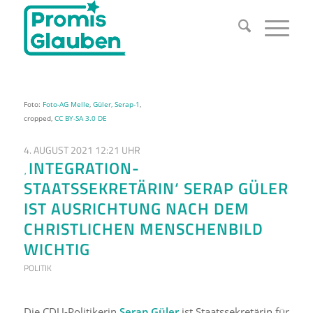
Foto:
Foto-AG Melle
,
Güler, Serap-1
,
cropped,
CC BY-SA 3.0 DE
4. AUGUST 2021 12:21 UHR
‚INTEGRATION-
STAATSSEKRETÄRIN‘ SERAP GÜLER
IST AUSRICHTUNG NACH DEM
CHRISTLICHEN MENSCHENBILD
WICHTIG
POLITIK
Die CDU-Politikerin
Serap Güler
ist Staatssekretärin für