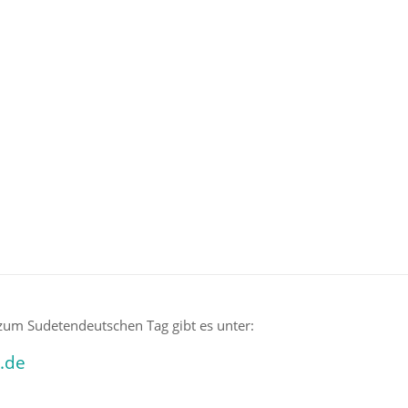
Beitrag geteilt von bayern.de (@bayern.de)
zum Sudetendeutschen Tag gibt es unter:
.de