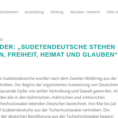
Statements
Ausstellung
Bildung
Glauben – konkret
Über 
HR
DER: „SUDETENDEUTSCHE STEHEN
N, FREIHEIT, HEIMAT UND GLAUBEN“
nen Sudetendeutsche wurden nach dem Zweiten Weltkrieg aus der
trieben. Vor Beginn der organisierten Ausweisung von Deutschen
ausende Opfer von wilder Vertreibung und Gewalt geworden. Al
en alle in den böhmischen, mährischen und schlesischen
chechoslowakei lebenden Deutschen bezeichnet. Von Mai bis Juli
Sudetendeutsche aus der Tschechoslowakei vertrieben. Die
ng der deutschen Bevölkerung aus der Tschechoslowakei begann