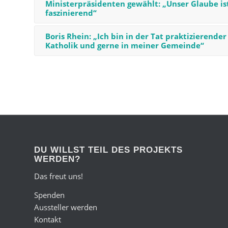
Ministerpräsidenten gewählt: „Unser Glaube is
faszinierend“
Boris Rhein: „Ich bin in der Tat praktizierender
Katholik und gerne in meiner Gemeinde“
DU WILLST TEIL DES PROJEKTS
WERDEN?
Das freut uns!
Spenden
Aussteller werden
Kontakt