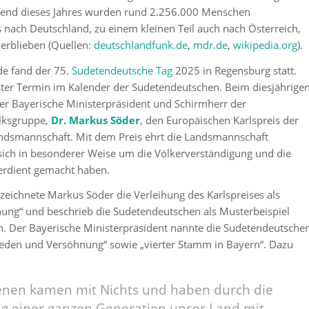
rend dieses Jahres wurden rund 2.256.000 Menschen
ls nach Deutschland, zu einem kleinen Teil auch nach Österreich,
verblieben (Quellen:
deutschlandfunk.de
,
mdr.de
,
wikipedia.org
).
e fand der 75.
Sudetendeutsche Tag
2025 in Regensburg statt.
fester Termin im Kalender der Sudetendeutschen. Beim diesjährige
der Bayerische Ministerpräsident und Schirmherr der
lksgruppe,
Dr. Markus Söder
, den Europäischen Karlspreis der
dsmannschaft. Mit dem Preis ehrt die Landsmannschaft
 sich in besonderer Weise um die Völkerverständigung und die
verdient gemacht haben.
zeichnete Markus Söder die Verleihung des Karlspreises als
ung“ und beschrieb die Sudetendeutschen als Musterbeispiel
n. Der Bayerische Ministerpräsident nannte die Sudetendeutsche
ieden und Versöhnung“ sowie „vierter Stamm in Bayern“. Dazu
benen kamen mit Nichts und haben durch die
ng einer ganzen Generation unser Land mit