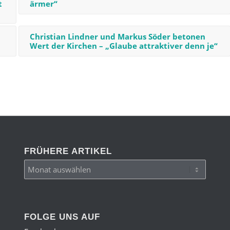
t
ärmer“
Christian Lindner und Markus Söder betonen
Wert der Kirchen – „Glaube attraktiver denn je“
FRÜHERE ARTIKEL
FOLGE UNS AUF