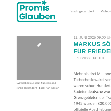
frisch getwittert
Video-
11. JUNI 2025 09:00 U
MARKUS SÖ
FÜR FRIEDE
EREIGNISSE
,
POLITIK
Mehr als drei Millio
Tschechoslowakei ver
Symbolbild aus dem Sudetenland
waren schon Hundertt
(Kreis Jägerndorf) - Foto: Karl Kosian
Sudetendeutsche wurd
Grenzgebieten der Ts
1945 wurden 800.000 
offizielle Abschiebu