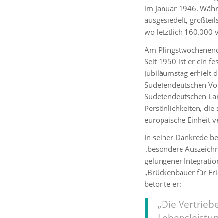
im Januar 1946. Wäh
ausgesiedelt, großtei
wo letztlich 160.000 
Am Pfingstwochenend
Seit 1950 ist er ein 
Jubiläumstag erhielt 
Sudetendeutschen Vo
Sudetendeutschen Lan
Persönlichkeiten, die
europäische Einheit 
In seiner Dankrede be
„besondere Auszeichn
gelungener Integratio
„Brückenbauer für Fr
betonte er:
„Die Vertrie
Lebensleistu