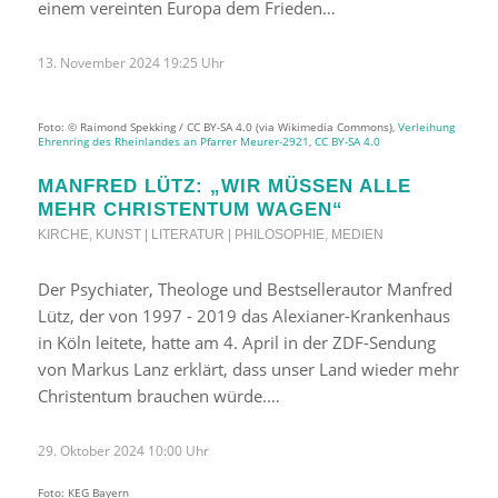
einem vereinten Europa dem Frieden…
13. November 2024 19:25 Uhr
Foto: © Raimond Spekking / CC BY-SA 4.0 (via Wikimedia Commons),
Verleihung
Ehrenring des Rheinlandes an Pfarrer Meurer-2921
,
CC BY-SA 4.0
MANFRED LÜTZ: „WIR MÜSSEN ALLE
MEHR CHRISTENTUM WAGEN“
KIRCHE
,
KUNST | LITERATUR | PHILOSOPHIE
,
MEDIEN
Der Psychiater, Theologe und Bestsellerautor Manfred
Lütz, der von 1997 - 2019 das Alexianer-Krankenhaus
in Köln leitete, hatte am 4. April in der ZDF-Sendung
von Markus Lanz erklärt, dass unser Land wieder mehr
Christentum brauchen würde.…
29. Oktober 2024 10:00 Uhr
Foto: KEG Bayern