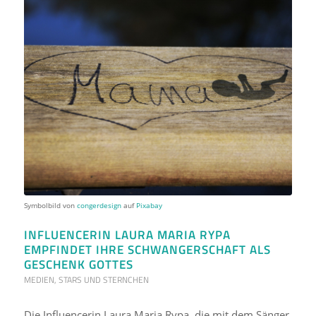
Symbolbild von
congerdesign
auf
Pixabay
INFLUENCERIN LAURA MARIA RYPA
EMPFINDET IHRE SCHWANGERSCHAFT ALS
GESCHENK GOTTES
MEDIEN
,
STARS UND STERNCHEN
Die Influencerin Laura Maria Rypa, die mit dem Sänger