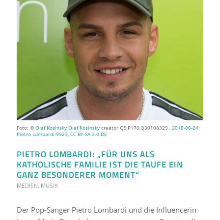
Foto: ©
Olaf Kosinsky
Olaf Kosinsky
creator QS:P170,Q30108329 ,
2018-06-24
Pietro Lombardi-9923
,
CC BY-SA 3.0 DE
PIETRO LOMBARDI: „FÜR UNS ALS
KATHOLISCHE FAMILIE IST DIE TAUFE EIN
GANZ BESONDERER MOMENT“
MEDIEN
,
MUSIK
Der Pop-Sänger Pietro Lombardi und die Influencerin