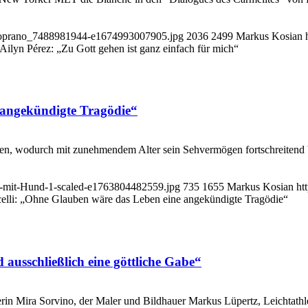
z_soprano_7488981944-e1674993007905.jpg
2036
2499
Markus Kosian
 Ailyn Pérez: „Zu Gott gehen ist ganz einfach für mich“
 angekündigte Tragödie“
en, wodurch mit zunehmendem Alter sein Sehvermögen fortschreitend b
li-mit-Hund-1-scaled-e1763804482559.jpg
735
1655
Markus Kosian
ht
elli: „Ohne Glauben wäre das Leben eine angekündigte Tragödie“
 ausschließlich eine göttliche Gabe“
erin Mira Sorvino, der Maler und Bildhauer Markus Lüpertz, Leichtath