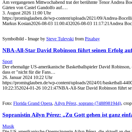
Am vergangenen Mittwochabend trat der berühmte Tenor Andrea Bocell
Gärten von Castel Gandolfo auf.…
3. August 2026 11:00 Uhr
https://promisglauben.de/wp-content/uploads/2021/09/Andrea-Bocel
Markus Kosian
2026-08-03 11:00:43
2026-08-03 11:17:21
Andrea Boce
Symbolbild - Image by
Steve Tulevski
from
Pixabay
NBA-All-Star David Robinson führt seinen Erfolg auf
Sport
Der ehemalige US-amerikanische Basketballspieler David Robinson, der
dass er "nicht für die Fans…
26. Januar 2024 10:22 Uhr
https://promisglauben.de/wp-content/uploads/2024/01/basketball-44
10:22:35
2024-01-26 10:21:47
NBA-All-Star David Robinson führt sei
Foto:
Florida Grand Opera
,
Ailyn Pérez, soprano (7488981944)
, cro
Sopranistin Ailyn Pérez: „Zu Gott gehen ist ganz ein
Musik
Die US-amerikanische Opernsängerin Ailyn Pérez, die aktuell an der