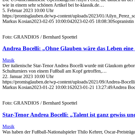
wie in einem sehr schönen Artikel bei br-klassik.de…
5. Februar 2023 10:00 Uhr
https://promisglauben.de/wp-content/uploads/2023/01/Ailyn_Pere
Markus Kosian
2023-02-05 10:00:04
2023-02-05 18:08:30
Sopranistin
Foto: GRANDIOS / Bernhard Spoettel
Andrea Bocelli: „Ohne Glauben wäre das Leben eine
Musik
Der italienische Star-Tenor Andrea Bocelli wurde mit Glaukom gebor
Schulturniers von einem Fußball am Kopf getroffen,…
22. Januar 2023 10:00 Uhr
https://promisglauben.de/wp-content/uploads/2021/09/Andrea-Bocel
Markus Kosian
2023-01-22 10:00:16
2023-01-21 13:27:49
Andrea Boc
Foto: GRANDIOS / Bernhard Spoettel
Star-Tenor Andrea Bocelli: „Talent ist ganz gewiss und
Musik
Was haben der Fußball-Nationalspieler Thilo Kehrer, Oscar-Preisträg