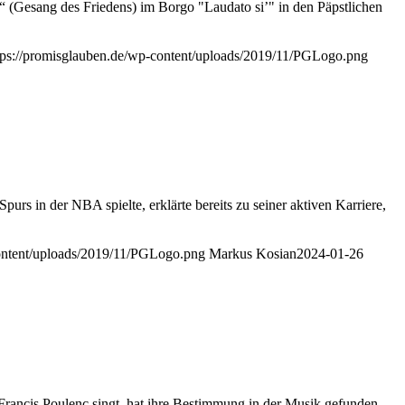
 (Gesang des Friedens) im Borgo "Laudato si’" in den Päpstlichen
tps://promisglauben.de/wp-content/uploads/2019/11/PGLogo.png
rs in der NBA spielte, erklärte bereits zu seiner aktiven Karriere,
content/uploads/2019/11/PGLogo.png
Markus Kosian
2024-01-26
rancis Poulenc singt, hat ihre Bestimmung in der Musik gefunden,