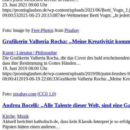
23. Juni 2021 09:00 Uhr
https://promisglauben.de/wp-content/uploads/2021/06/Berti_Vogts_1.
09:00:53
2021-06-23 20:15:08
74er-Weltmeister Berti Vogts: „In jedem
Foto: Image by
Free-Photos
from
Pixabay
Grafikerin Valheria Rocha: „Meine Kreativität komm
Kunst | Literatur | Philosophie
Die Grafikerin Valheria Rocha, die das Cover des bald erscheinenden 
dass ihre Bestimmung in Gottes Händen…
19. Juni 2019 08:00 Uhr
https://promisglauben.de/wp-content/uploads/2019/06/paint-brushes
08:00:41
2019-06-19 22:06:33
Grafikerin Valheria Rocha: „Meine Kre
Foto:
pixabay.com
(
CC0 1.0)
Andrea Bocelli: „Alle Talente dieser Welt, sind eine G
Kirche
,
Musik
Aktuell berichtet katholisch.de, dass kein Klassik-Interpret je so erfo
Päpsten hätten einen anderen…