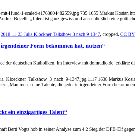
li-mit-Hund-1-scaled-e1763804482559.jpg
735
1655
Markus Kosian
ht
Andrea Bocelli: „Talent ist ganz gewiss und ausschließlich eine göttlic
,
2018-11-23 Julia Klöckner Talkshow 3 nach 9-1347
, cropped,
CC BY-
in irgendeiner Form bekommen hat, nutzen“
e der deutschen Katholiken. Im Interview mit domradio.de erklärte die 
Julia_Kloeckner_Talkshow_3_nach_9-1347.jpg
1117
1638
Markus Kosi
ner: „Man muss seine Talente, die jeder in irgendeiner Form bekommen
kt ein einzigartiges Talent“
t Berti Vogts hob in seiner Analyse zum 4:2 Sieg der DFB-Elf gegen P