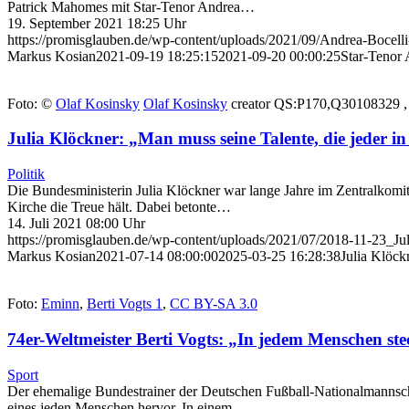
Patrick Mahomes mit Star-Tenor Andrea…
19. September 2021 18:25 Uhr
https://promisglauben.de/wp-content/uploads/2021/09/Andrea-Bocel
Markus Kosian
2021-09-19 18:25:15
2021-09-20 00:00:25
Star-Tenor 
Foto: ©
Olaf Kosinsky
Olaf Kosinsky
creator QS:P170,Q30108329 
Julia Klöckner: „Man muss seine Talente, die jeder 
Politik
Die Bundesministerin Julia Klöckner war lange Jahre im Zentralkomite
Kirche die Treue hält. Dabei betonte…
14. Juli 2021 08:00 Uhr
https://promisglauben.de/wp-content/uploads/2021/07/2018-11-23_
Markus Kosian
2021-07-14 08:00:00
2025-03-25 16:28:38
Julia Klöck
Foto:
Eminn
,
Berti Vogts 1
,
CC BY-SA 3.0
74er-Weltmeister Berti Vogts: „In jedem Menschen stec
Sport
Der ehemalige Bundestrainer der Deutschen Fußball-Nationalmannschaf
eines jeden Menschen hervor. In einem…