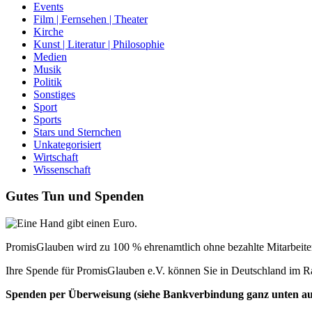
Events
Film | Fernsehen | Theater
Kirche
Kunst | Literatur | Philosophie
Medien
Musik
Politik
Sonstiges
Sport
Sports
Stars und Sternchen
Unkategorisiert
Wirtschaft
Wissenschaft
Gutes Tun und Spenden
PromisGlauben wird zu 100 % ehrenamtlich ohne bezahlte Mitarbeiter 
Ihre Spende für PromisGlauben e.V. können Sie in Deutschland im R
Spenden per Überweisung (siehe Bankverbindung ganz unten auf 