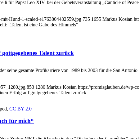
i für Papst Leo XIV. bei der Gebetsveranstaltung „Canticle of Peace“
li-mit-Hund-1-scaled-e1763804482559.jpg
735
1655
Markus Kosian
ht
lli: „Talent ist eine Gabe des Himmels“
 gottgegebenes Talent zurück
 seine gesamte Profikarriere von 1989 bis 2003 für die San Antonio Spu
0057_1280.jpg
853
1280
Markus Kosian
https://promisglauben.de/wp-
nen Erfolg auf gottgegebenes Talent zurück
pped,
CC BY 2.0
fach für mich“
 New Yorker MET die Blanche in den "Dialogues des Carmélites" von F