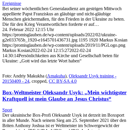
Ereignisse
Bei seiner wöchentlichen Generalaudienz am gestrigen Mittwoch
appellierte Papst Franziskus an gläubige und nicht-gläubige
Menschen gleichermaßen, für den Frieden in der Ukraine zu beten.
Die für den Krieg Verantwortlichen forderte er auf…
24. Februar 2022 12:15 Uhr
https://promisglauben.de/wp-content/uploads/2022/02/ukraine-
g2e033765b_1920-e1645701436731.jpg
1195
1920
Markus Kosian
https://promisglauben.de/wp-content/uploads/2019/11/PGLogo.png
Markus Kosian
2022-02-24 12:15:27
2022-02-24
14:30:14
Persönlichkeiten aus Kirche und Gesellschaft beten für
Ukraine: „Gott wird das letzte Wort haben“
Foto: Andriy Makukha (
Amakuha
),
Oleksandr Usyk training -
20150409 - 24
, cropped,
CC BY-SA 4.0
Box-Weltmeister Oleksandr Usyk: „Mein wichtigster
Kraftquell ist mein Glaube an Jesus Christus“
Sport
Der ukrainische Box-Profi Oleksandr Usyk ist derzeit im Boxsport
in aller Munde. Nach seinem Sieg am 25. September 2021 über den
Briten Anthony Joshua ist er Weltmeister im Schwergewicht der