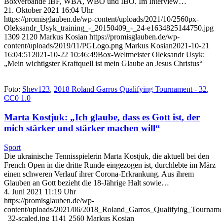
Boxverbände IBF, WBA, WBO und IBO. Im Interview…
21. Oktober 2021 16:04 Uhr
https://promisglauben.de/wp-content/uploads/2021/10/2560px-
Oleksandr_Usyk_training_-_20150409_-_24-e1634825144750.jpg
1309
2120
Markus Kosian
https://promisglauben.de/wp-
content/uploads/2019/11/PGLogo.png
Markus Kosian
2021-10-21
16:04:51
2021-10-22 10:46:49
Box-Weltmeister Oleksandr Usyk:
„Mein wichtigster Kraftquell ist mein Glaube an Jesus Christus“
Foto:
Shev123
,
2018 Roland Garros Qualifying Tournament - 32
,
CC0 1.0
Marta Kostjuk: „Ich glaube, dass es Gott ist, der
mich stärker und stärker machen will“
Sport
Die ukrainische Tennisspielerin Marta Kostjuk, die aktuell bei den
French Open in die dritte Runde eingezogen ist, durchlebte im März
einen schweren Verlauf ihrer Corona-Erkrankung. Aus ihrem
Glauben an Gott bezieht die 18-Jährige Halt sowie…
4. Juni 2021 11:19 Uhr
https://promisglauben.de/wp-
content/uploads/2021/06/2018_Roland_Garros_Qualifying_Tournam
_32-scaled.jpg
1141
2560
Markus Kosian