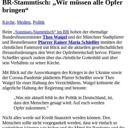
BR-Stammtisch: „Wir müssen alle Opfer
bringen“
Kirche
,
Medien
,
Politik
Beim
„Sonntags-Stammtisch“ im BR
hoben der ehemalige
Bundesfinanzminister
Theo Waigel
und der Münchner Stadtpfarrer
und Bestsellerautor
Pfarrer Rainer Maria Schießler
inmitten der
christlichen Fastenzeit mit Blick auf die aktuellen gesellschaftlichen
Herausforderungen den Wert der Opferbereitschaft hervor. Pfarrer
Schießler sprach zudem über das christliche Gottesbild und über
sein Verhältnis zu seiner Kirche.
Mit Blick auf die Auswirkungen des Krieges in der Ukraine sowie
der Corona-Pandemie plädierten Pfarrer Schießler sowie Theo
Waigel für einer Haltung des Verzichtübens. Waigel kritisierte die
zögerliche Haltung der Regierung und betonte:
„Was mir aktuell fehlt in der Politik in Deutschland, ist,
dass den Menschen gesagt wird: Auf euch werden
Opfer zukommen.“
Nicht alles werde auf Kredit finanziert werden können. Den
Menschen sollte nicht vorgegaukelt werden, dass wir einfach so
weiterleben könnten wie bisher und die Mittel für Pandemie und die