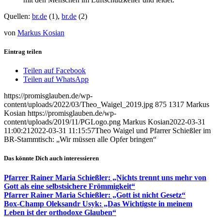
Quellen:
br.de
(1),
br.de
(2)
von
Markus Kosian
Eintrag teilen
Teilen auf Facebook
Teilen auf WhatsApp
https://promisglauben.de/wp-
content/uploads/2022/03/Theo_Waigel_2019.jpg
875
1317
Markus
Kosian
https://promisglauben.de/wp-
content/uploads/2019/11/PGLogo.png
Markus Kosian
2022-03-31
11:00:21
2022-03-31 11:15:57
Theo Waigel und Pfarrer Schießler im
BR-Stammtisch: „Wir müssen alle Opfer bringen“
Das könnte Dich auch interessieren
Pfarrer Rainer Maria Schießler: „Nichts trennt uns mehr von
Gott als eine selbstsichere Frömmigkeit“
Pfarrer Rainer Maria Schießler: „Gott ist nicht Gesetz“
Box-Champ Oleksandr Usyk: „Das Wichtigste in meinem
Leben ist der orthodoxe Glauben“