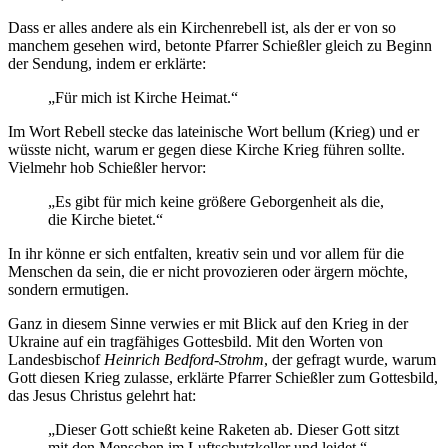
Dass er alles andere als ein Kirchenrebell ist, als der er von so
manchem gesehen wird, betonte Pfarrer Schießler gleich zu Beginn
der Sendung, indem er erklärte:
„Für mich ist Kirche Heimat.“
Im Wort Rebell stecke das lateinische Wort bellum (Krieg) und er
wüsste nicht, warum er gegen diese Kirche Krieg führen sollte.
Vielmehr hob Schießler hervor:
„Es gibt für mich keine größere Geborgenheit als die,
die Kirche bietet.“
In ihr könne er sich entfalten, kreativ sein und vor allem für die
Menschen da sein, die er nicht provozieren oder ärgern möchte,
sondern ermutigen.
Ganz in diesem Sinne verwies er mit Blick auf den Krieg in der
Ukraine auf ein tragfähiges Gottesbild. Mit den Worten von
Landesbischof
Heinrich Bedford-Strohm
, der gefragt wurde, warum
Gott diesen Krieg zulasse, erklärte Pfarrer Schießler zum Gottesbild,
das Jesus Christus gelehrt hat:
„Dieser Gott schießt keine Raketen ab. Dieser Gott sitzt
mit den Menschen im Luftschutzkeller und leidet.“