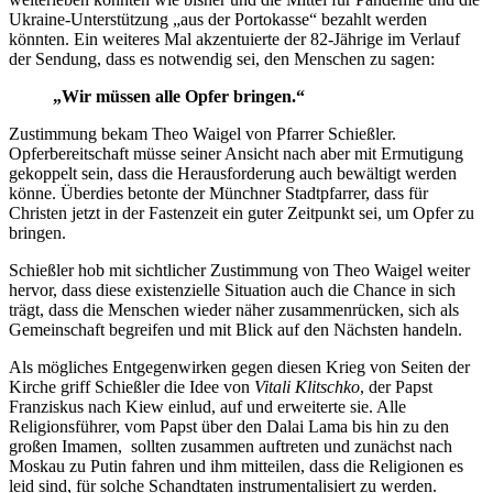
Ukraine-Unterstützung „aus der Portokasse“ bezahlt werden
könnten. Ein weiteres Mal akzentuierte der 82-Jährige im Verlauf
der Sendung, dass es notwendig sei, den Menschen zu sagen:
„Wir müssen alle Opfer bringen.“
Zustimmung bekam Theo Waigel von Pfarrer Schießler.
Opferbereitschaft müsse seiner Ansicht nach aber mit Ermutigung
gekoppelt sein, dass die Herausforderung auch bewältigt werden
könne. Überdies betonte der Münchner Stadtpfarrer, dass für
Christen jetzt in der Fastenzeit ein guter Zeitpunkt sei, um Opfer zu
bringen.
Schießler hob mit sichtlicher Zustimmung von Theo Waigel weiter
hervor, dass diese existenzielle Situation auch die Chance in sich
trägt, dass die Menschen wieder näher zusammenrücken, sich als
Gemeinschaft begreifen und mit Blick auf den Nächsten handeln.
Als mögliches Entgegenwirken gegen diesen Krieg von Seiten der
Kirche griff Schießler die Idee von
Vitali Klitschko
, der Papst
Franziskus nach Kiew einlud, auf und erweiterte sie. Alle
Religionsführer, vom Papst über den Dalai Lama bis hin zu den
großen Imamen, sollten zusammen auftreten und zunächst nach
Moskau zu Putin fahren und ihm mitteilen, dass die Religionen es
leid sind, für solche Schandtaten instrumentalisiert zu werden.