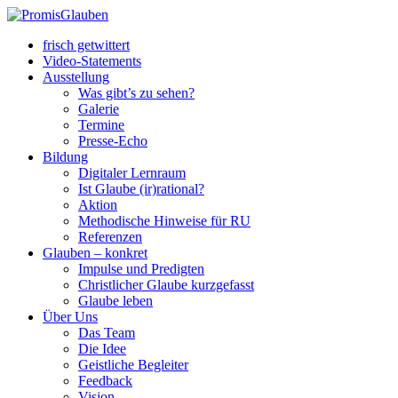
frisch getwittert
Video-Statements
Ausstellung
Was gibt’s zu sehen?
Galerie
Termine
Presse-Echo
Bildung
Digitaler Lernraum
Ist Glaube (ir)rational?
Aktion
Methodische Hinweise für RU
Referenzen
Glauben – konkret
Impulse und Predigten
Christlicher Glaube kurzgefasst
Glaube leben
Über Uns
Das Team
Die Idee
Geistliche Begleiter
Feedback
Vision