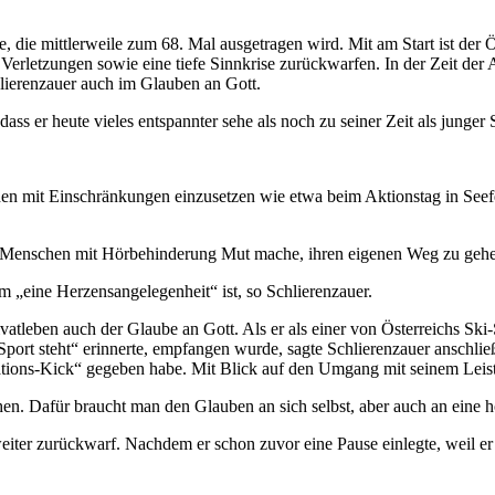
e, die mittlerweile zum 68. Mal ausgetragen wird. Mit am Start ist der 
 Verletzungen sowie eine tiefe Sinnkrise zurückwarfen. In der Zeit der A
chlierenzauer auch im Glauben an Gott.
ss er heute vieles entspannter sehe als noch zu seiner Zeit als junger S
hen mit Einschränkungen einzusetzen wie etwa beim Aktionstag in Seefe
ze, Menschen mit Hörbehinderung Mut mache, ihren eigenen Weg zu gehen
m „eine Herzensangelegenheit“ ist, so Schlierenzauer.
vatleben auch der Glaube an Gott. Als er als einer von Österreichs Sk
r Sport steht“ erinnerte, empfangen wurde, sagte Schlierenzauer anschl
ions-Kick“ gegeben habe. Mit Blick auf den Umgang mit seinem Leistun
en. Dafür braucht man den Glauben an sich selbst, aber auch an eine 
eiter zurückwarf. Nachdem er schon zuvor eine Pause einlegte, weil er