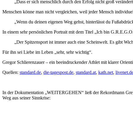
„Dass er sich menschlich durch den Erfolg nicht groß verändert.
Menschen könne man nicht vergleichen, weil jeder Mensch individuell
„Wenn du deinen eigenen Weg gehst, hinterlässt du Fußabdrücke
In einem sehr persönlichen Portrait mit dem Titel „Ich bin G.R.E.G.O.
„Der Spitzensport ist immer auch eine Scheinwelt. Es gibt Wich
Für ihn sei Liebe im Leben „sehr, sehr wichtig“.
Gregor Schlierenzauer – ein beeindruckender Athlet mit klarer Orien
Quellen:
standard.de
,
die-tagespost.de
,
standard.at
,
kath.net
,
livenet.d
In der Dokumentation „WEITERGEHEN“ ließ der Rekordmann Gregor Sch
Weg aus seiner Sinnkrise: