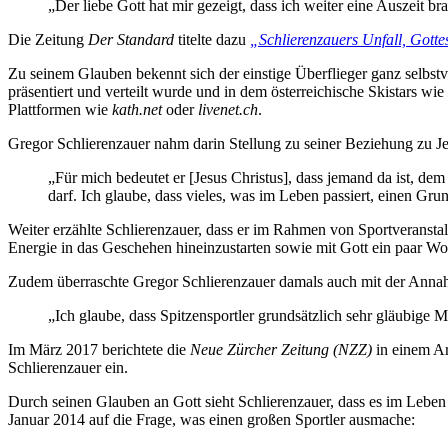
„Der liebe Gott hat mir gezeigt, dass ich weiter eine Auszeit br
Die Zeitung
Der Standard
titelte dazu
„Schlierenzauers Unfall, Gotte
Zu seinem Glauben bekennt sich der einstige Überflieger ganz selbstv
präsentiert und verteilt wurde und in dem österreichische Skistars wie
Plattformen wie
kath.net
oder
livenet.ch
.
Gregor Schlierenzauer nahm darin Stellung zu seiner Beziehung zu Je
„Für mich bedeutet er [Jesus Christus], dass jemand da ist, d
darf. Ich glaube, dass vieles, was im Leben passiert, einen Grun
Weiter erzählte Schlierenzauer, dass er im Rahmen von Sportveransta
Energie in das Geschehen hineinzustarten sowie mit Gott ein paar Wor
Zudem überraschte Gregor Schlierenzauer damals auch mit der Annahm
„Ich glaube, dass Spitzensportler grundsätzlich sehr gläubige 
Im März 2017 berichtete die
Neue Zürcher Zeitung (NZZ)
in einem Ar
Schlierenzauer ein.
Durch seinen Glauben an Gott sieht Schlierenzauer, dass es im Leben
Januar 2014 auf die Frage, was einen großen Sportler ausmache: