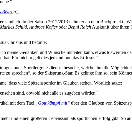
auche.“
s Beitrag“
.
erständlich. In der Saison 2012/2013 nahm er an dem Buchprojekt „Wint
Marlies Schild, Andreas Kofler
oder
Benni Raich
Auskunft über ihren G
sus Christus und betonte:
em ich meine Gedanken und Wünsche mitteilen kann, etwas loswerden dar
d hat. Für mich regelt dies jemand und das ist Jesus.“
ltungen auch Sportlergottesdienste besuche, welche ihm die Möglichkei
te zu sprechen“, so der Skisprung-Star. Es gelinge ihm so, sein Könne
e, dass viele Spitzensportler im Glauben stehen. Wörtlich sagte:
Menschen sind, obwohl nicht alle es zugeben würden“.
tikel mit dem Titel
„Gott kämpft mit“
über den Glauben von Spitzenspo
 mehr und einen größeren Lebenssinn als sportlichen Erfolg gibt. So an