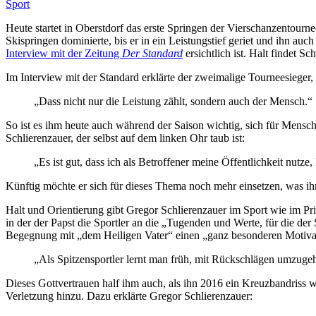
Sport
Heute startet in Oberstdorf das erste Springen der Vierschanzentourne
Skispringen dominierte, bis er in ein Leistungstief geriet und ihn auch
Interview mit der Zeitung
Der Standard
ersichtlich ist. Halt findet S
Im Interview mit der Standard erklärte der zweimalige Tourneesieger, da
„Dass nicht nur die Leistung zählt, sondern auch der Mensch.“
So ist es ihm heute auch während der Saison wichtig, sich für Mensc
Schlierenzauer, der selbst auf dem linken Ohr taub ist:
„Es ist gut, dass ich als Betroffener meine Öffentlichkeit nut
Künftig möchte er sich für dieses Thema noch mehr einsetzen, was ih
Halt und Orientierung gibt Gregor Schlierenzauer im Sport wie im Pri
in der der Papst die Sportler an die „Tugenden und Werte, für die de
Begegnung mit „dem Heiligen Vater“ einen „ganz besonderen Motivat
„Als Spitzensportler lernt man früh, mit Rückschlägen umzugeh
Dieses Gottvertrauen half ihm auch, als ihn 2016 ein Kreuzbandriss w
Verletzung hinzu. Dazu erklärte Gregor Schlierenzauer: