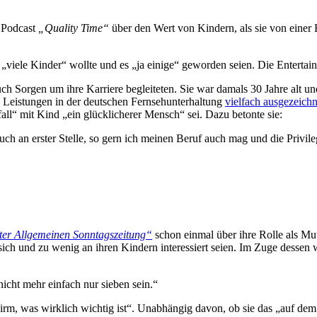
 Podcast
„Quality Time“
über den Wert von Kindern, als sie von einer 
„viele Kinder“ wollte und es „ja einige“ geworden seien. Die Entertaine
auch Sorgen um ihre Karriere begleiteten. Sie war damals 30 Jahre alt 
 Leistungen in der deutschen Fernsehunterhaltung
vielfach ausgezeichn
all“ mit Kind „ein glücklicherer Mensch“ sei. Dazu betonte sie:
h an erster Stelle, so gern ich meinen Beruf auch mag und die Privile
ter Allgemeinen Sonntagszeitung“
schon einmal über ihre Rolle als Mu
an sich und zu wenig an ihren Kindern interessiert seien. Im Zuge dess
cht mehr einfach nur sieben sein.“
hirm, was wirklich wichtig ist“. Unabhängig davon, ob sie das „auf de