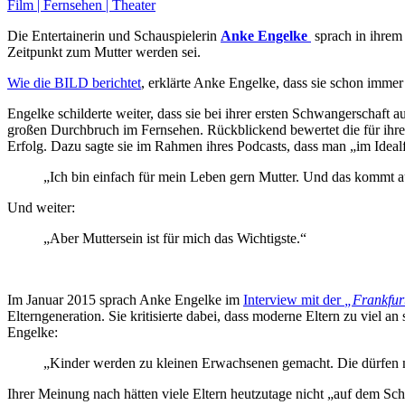
Film | Fernsehen | Theater
Die Entertainerin und Schauspielerin
Anke Engelke
sprach in ihrem
Zeitpunkt zum Mutter werden sei.
Wie die BILD berichtet
, erklärte Anke Engelke, dass sie schon immer 
Engelke schilderte weiter, dass sie bei ihrer ersten Schwangerschaft 
großen Durchbruch im Fernsehen. Rückblickend bewertet die für ihre
Erfolg. Dazu sagte sie im Rahmen ihres Podcasts, dass man „im Idealf
„Ich bin einfach für mein Leben gern Mutter. Und das kommt auc
Und weiter:
„Aber Muttersein ist für mich das Wichtigste.“
Im Januar 2015 sprach Anke Engelke im
Interview mit der
„Frankfur
Elterngeneration. Sie kritisierte dabei, dass moderne Eltern zu viel 
Engelke:
„Kinder werden zu kleinen Erwachsenen gemacht. Die dürfen ni
Ihrer Meinung nach hätten viele Eltern heutzutage nicht „auf dem Sc