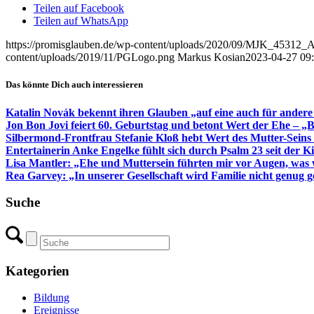
Teilen auf Facebook
Teilen auf WhatsApp
https://promisglauben.de/wp-content/uploads/2020/09/MJK_45312_
content/uploads/2019/11/PGLogo.png
Markus Kosian
2023-04-27 09
Das könnte Dich auch interessieren
Katalin Novák bekennt ihren Glauben „auf eine auch für andere 
Jon Bon Jovi feiert 60. Geburtstag und betont Wert der Ehe – „
Silbermond-Frontfrau Stefanie Kloß hebt Wert des Mutter-Seins
Entertainerin Anke Engelke fühlt sich durch Psalm 23 seit der K
Lisa Mantler: „Ehe und Muttersein führten mir vor Augen, was w
Rea Garvey: „In unserer Gesellschaft wird Familie nicht genug g
Suche
Kategorien
Bildung
Ereignisse