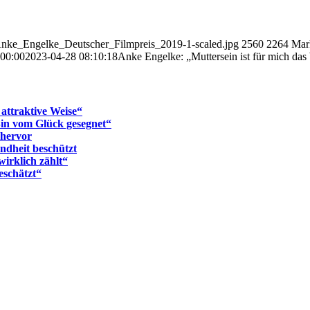
Anke_Engelke_Deutscher_Filmpreis_2019-1-scaled.jpg
2560
2264
Mar
:00:00
2023-04-28 08:10:18
Anke Engelke: „Muttersein ist für mich das
attraktive Weise“
Bin vom Glück gesegnet“
 hervor
indheit beschützt
irklich zählt“
eschätzt“