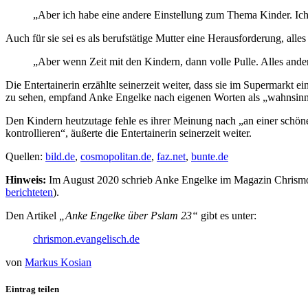
„Aber ich habe eine andere Einstellung zum Thema Kinder. Ich 
Auch für sie sei es als berufstätige Mutter eine Herausforderung, alles
„Aber wenn Zeit mit den Kindern, dann volle Pulle. Alles ander
Die Entertainerin erzählte seinerzeit weiter, dass sie im Supermarkt
zu sehen, empfand Anke Engelke nach eigenen Worten als „wahnsinn
Den Kindern heutzutage fehle es ihrer Meinung nach „an einer schönen
kontrollieren“, äußerte die Entertainerin seinerzeit weiter.
Quellen:
bild.de
,
cosmopolitan.de
,
faz.net
,
bunte.de
Hinweis:
Im August 2020 schrieb Anke Engelke im Magazin Chrismon
berichteten
).
Den Artikel
„Anke Engelke über Pslam 23“
gibt es unter:
chrismon.evangelisch.de
von
Markus Kosian
Eintrag teilen