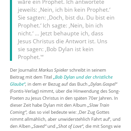
wäre ein Prophet. Ich antwortete
jeweils: ‚Nein, ich bin kein Prophet.‘
Sie sagten: ‚Doch, bist du. Du bist ein
Prophet.‘ Ich sagte: ‚Nein, bin ich
nicht.‘ … Jetzt behaupte ich, dass
Jesus Christus die Antwort ist. Uns
sie sagen: ‚Bob Dylan ist kein
Prophet.'“
Der Journalist
Markus Spieker
schreibt in seinem
Beitrag mit dem Titel
„Bob Dylan und der christliche
Glaube“
, in dem er Bezug auf das Buch
„Dylan.Gospel“
(Fontis-Verlag) nimmt, über die Hinwendung des Song-
Poeten zu Jesus Christus in den späten 70er Jahren. In
dieser Zeit habe Dylan mit den Album
„Slow Train
Coming“
, das so viel bedeute wie: ‚Der Zug Gottes
nimmt allmählich, aber unwiderstehlich Fahrt auf‘, und
den Alben
„Saved“
und
„Shot of Love“
, die mit Songs wie