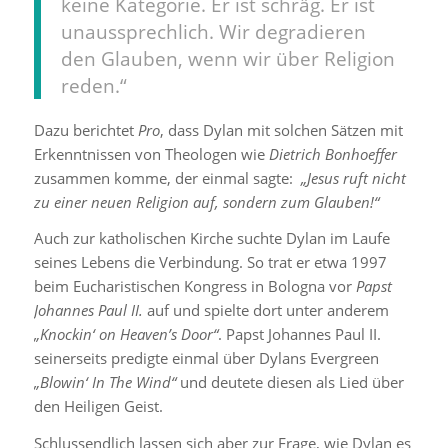
keine Kategorie. Er ist schräg. Er ist
unaussprechlich. Wir degradieren
den Glauben, wenn wir über Religion
reden.“
Dazu berichtet
Pro
, dass Dylan mit solchen Sätzen mit
Erkenntnissen von Theologen wie
Dietrich Bonhoeffer
zusammen komme, der einmal sagte:
„Jesus ruft nicht
zu einer neuen Religion auf, sondern zum Glauben!“
Auch zur katholischen Kirche suchte Dylan im Laufe
seines Lebens die Verbindung. So trat er etwa 1997
beim Eucharistischen Kongress in Bologna vor
Papst
Johannes Paul II.
auf und spielte dort unter anderem
„Knockin‘ on Heaven’s Door“
. Papst Johannes Paul II.
seinerseits predigte einmal über Dylans Evergreen
„Blowin‘ In The Wind“
und deutete diesen als Lied über
den Heiligen Geist.
Schlussendlich lassen sich aber zur Frage, wie Dylan es