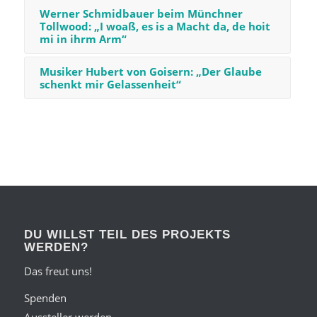
Werner Schmidbauer beim Münchner
Tollwood: „I woaß, es is a Macht da, de hoit
mi in ihrm Arm“
Musiker Hubert von Goisern: „Der Glaube
schenkt mir Gelassenheit“
DU WILLST TEIL DES PROJEKTS
WERDEN?
Das freut uns!
Spenden
Aussteller werden