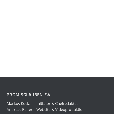
PROMISGLAUBEN E.V.
Markus Kosian – Initiator & Chefredakteur
Andreas Reiter – Website & Videoproduktion