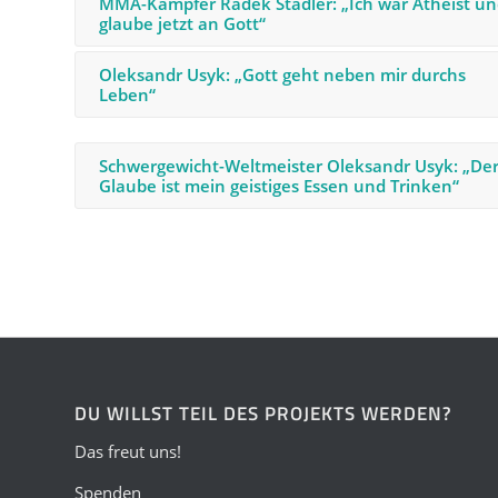
MMA-Kämpfer Radek Štádler: „Ich war Atheist u
glaube jetzt an Gott“
Oleksandr Usyk: „Gott geht neben mir durchs
Leben“
Schwergewicht-Weltmeister Oleksandr Usyk: „De
Glaube ist mein geistiges Essen und Trinken“
DU WILLST TEIL DES PROJEKTS WERDEN?
Das freut uns!
Spenden