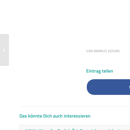
Olivier Giroud: „Es ist
unvorstellbar, so viele
VON
MARKUS KOSIAN
verfolgte Christen in...
Eintrag teilen
Das könnte Dich auch interessieren