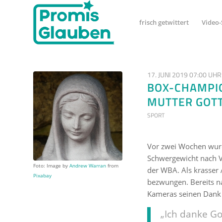
frisch getwittert
Video-
17. JUNI 2019 07:00 UHR
BOX-CHAMPIO
MUTTER GOT
SPORT
Vor zwei Wochen wur
Schwergewicht nach 
Foto: Image by
Andrew Warran
from
der WBA. Als krasser 
Pixabay
bezwungen. Bereits na
Kameras seinen Dank 
„Ich danke Go