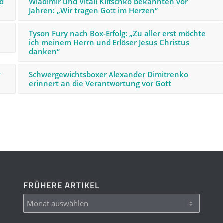
nd
Wladimir und Vitali Klitschko bekannten vor
Jahren: „Wir tragen Gott im Herzen“
Tyson Fury nach Box-Erfolg: „Zu aller erst möchte
ich meinem Herrn und Erlöser Jesus Christus
danken“
r
Schwergewichtsboxer Alexander Dimitrenko
erinnert an die Verantwortung vor Gott
FRÜHERE ARTIKEL