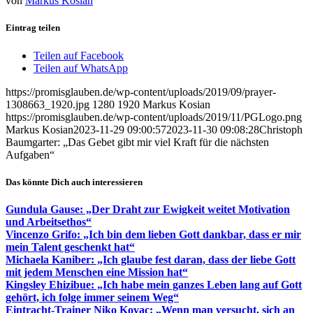
von
Markus Kosian
Eintrag teilen
Teilen auf Facebook
Teilen auf WhatsApp
https://promisglauben.de/wp-content/uploads/2019/09/prayer-
1308663_1920.jpg
1280
1920
Markus Kosian
https://promisglauben.de/wp-content/uploads/2019/11/PGLogo.png
Markus Kosian
2023-11-29 09:00:57
2023-11-30 09:08:28
Christoph
Baumgarter: „Das Gebet gibt mir viel Kraft für die nächsten
Aufgaben“
Das könnte Dich auch interessieren
Gundula Gause: „Der Draht zur Ewigkeit weitet Motivation
und Arbeitsethos“
Vincenzo Grifo: „Ich bin dem lieben Gott dankbar, dass er mir
mein Talent geschenkt hat“
Michaela Kaniber: „Ich glaube fest daran, dass der liebe Gott
mit jedem Menschen eine Mission hat“
Kingsley Ehizibue: „Ich habe mein ganzes Leben lang auf Gott
gehört, ich folge immer seinem Weg“
Eintracht-Trainer Niko Kovac: „Wenn man versucht, sich an