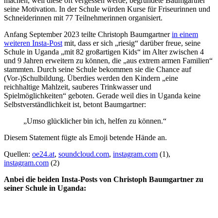
machen, weil diese oft vergessen werde, begründete Baumgartner
seine Motivation. In der Schule würden Kurse für Friseurinnen und
Schneiderinnen mit 77 Teilnehmerinnen organisiert.
Anfang September 2023 teilte Christoph Baumgartner
in einem
weiteren Insta-Post
mit, dass er sich „riesig“ darüber freue, seine
Schule in Uganda „mit 82 großartigen Kids“ im Alter zwischen 4
und 9 Jahren erweitern zu können, die „aus extrem armen Familien“
stammten. Durch seine Schule bekommen sie die Chance auf
(Vor-)Schulbildung. Überdies werden den Kindern „eine
reichhaltige Mahlzeit, sauberes Trinkwasser und
Spielmöglichkeiten“ geboten. Gerade weil dies in Uganda keine
Selbstverständlichkeit ist, betont Baumgartner:
„Umso glücklicher bin ich, helfen zu können.“
Diesem Statement fügte als Emoji betende Hände an.
Quellen:
oe24.at
,
soundcloud.com
,
instagram.com
(1),
instagram.com
(2)
Anbei die beiden Insta-Posts von Christoph Baumgartner zu
seiner Schule in Uganda: