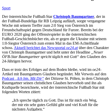
Sport
Der österreichische Fußball-Star
Christoph Baumgartner
, der in
der Fußball-Bundeliga für RB Leipzig aufläuft, sorgte vergangene
Woche mit seinem Treffer zum 2:0 Sieg von Österreich im
Freundschaftsspiel gegen Deutschland für Furore. Bereits bei der
EURO 2020 ging der Offensivspieler in die österreichischen
Fußball-Geschichtsbücher ein, als er gegen die Ukraine mit seinem
1:0-Siegtor Österreich zum ersten Mal in das EM-Achtelfinale
schoss.
Aktuell berichtet das Newsportal
oe24.at
über den Charakter
von Christoph Baumgartner und hebt unter der Headline
„Neuer
ÖFB-Star Baumgartner spricht täglich mit Gott“
den Glauben des
24-Jährigen hervor.
Dass er trotz des Erfolges auf dem Boden bleibe, wird im
oe24
-
Artikel mit Baumgartners Glauben begründet. Mit Verweis auf den
Podcast
„Ich bin. Mit Dir“
der Diözese St. Pölten, in dem Christoph
Baumgartner seinen christlichen Glauben hervorhob und ihn als
Kraftquelle bezeichnete, wird der österreichische Fußball-Star mit
folgenden Worten zitiert:
„Ich spreche täglich zu Gott. Das ist für mich ein Weg,
der mir ein sehr gutes Gefühl gibt und viel Kraft für die
nächsten Aufgaben.“