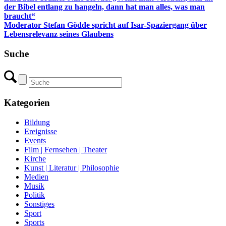
der Bibel entlang zu hangeln, dann hat man alles, was man
braucht“
Moderator Stefan Gödde spricht auf Isar-Spaziergang über
Lebensrelevanz seines Glaubens
Suche
Kategorien
Bildung
Ereignisse
Events
Film | Fernsehen | Theater
Kirche
Kunst | Literatur | Philosophie
Medien
Musik
Politik
Sonstiges
Sport
Sports