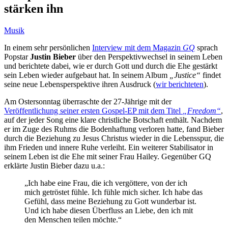
stärken ihn
Musik
In einem sehr persönlichen
Interview mit dem Magazin
GQ
sprach
Popstar
Justin Bieber
über den Perspektivwechsel in seinem Leben
und berichtete dabei, wie er durch Gott und durch die Ehe gestärkt
sein Leben wieder aufgebaut hat. In seinem Album
„Justice“
findet
seine neue Lebensperspektive ihren Ausdruck (
wir berichteten
).
Am Ostersonntag überraschte der 27-Jährige mit der
Veröffentlichung seiner ersten Gospel-EP mit dem Titel
„Freedom“
,
auf der jeder Song eine klare christliche Botschaft enthält. Nachdem
er im Zuge des Ruhms die Bodenhaftung verloren hatte, fand Bieber
durch die Beziehung zu Jesus Christus wieder in die Lebensspur, die
ihm Frieden und innere Ruhe verleiht. Ein weiterer Stabilisator in
seinem Leben ist die Ehe mit seiner Frau Hailey. Gegenüber GQ
erklärte Justin Bieber dazu u.a.:
„Ich habe eine Frau, die ich vergöttere, von der ich
mich getröstet fühle. Ich fühle mich sicher. Ich habe das
Gefühl, dass meine Beziehung zu Gott wunderbar ist.
Und ich habe diesen Überfluss an Liebe, den ich mit
den Menschen teilen möchte.“