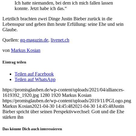
Ich hatte niemanden, bei dem ich mich fallen lassen
konnte. Jetzt habe ich das.“
Letztlich brachten zwei Dinge Justin Bieber zurück in die
Lebensspur und geben ihm heute Erfüllung: seine Ehe und sein
Glaube.
Quellen:
gq-magazin.de
,
livenet.ch
von
Markus Kosian
Eintrag teilen
Teilen auf Facebook
Teilen auf WhatsApp
https://promisglauben.de/wp-content/uploads/2021/04/alliances-
1619392_1920.jpg
1280
1920
Markus Kosian
https://promisglauben.de/wp-content/uploads/2019/11/PGLogo.png
Markus Kosian
2021-04-30 14:45:48
2021-04-30 14:45:48
Justin
Bieber spricht über seinen Perspektivwechsel: Gott und die Ehe
stärken ihn
Das könnte Dich auch interessieren