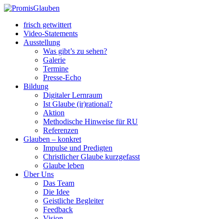
frisch getwittert
Video-Statements
Ausstellung
Was gibt’s zu sehen?
Galerie
Termine
Presse-Echo
Bildung
Digitaler Lernraum
Ist Glaube (ir)rational?
Aktion
Methodische Hinweise für RU
Referenzen
Glauben – konkret
Impulse und Predigten
Christlicher Glaube kurzgefasst
Glaube leben
Über Uns
Das Team
Die Idee
Geistliche Begleiter
Feedback
Vision