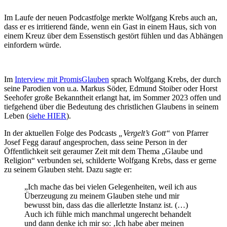
Im Laufe der neuen Podcastfolge merkte Wolfgang Krebs auch an,
dass er es irritierend fände, wenn ein Gast in einem Haus, sich von
einem Kreuz über dem Essenstisch gestört fühlen und das Abhängen
einfordern würde.
Im
Interview mit PromisGlauben
sprach Wolfgang Krebs, der durch
seine Parodien von u.a. Markus Söder, Edmund Stoiber oder Horst
Seehofer große Bekanntheit erlangt hat, im Sommer 2023 offen und
tiefgehend über die Bedeutung des christlichen Glaubens in seinem
Leben (
siehe HIER
).
In der aktuellen Folge des Podcasts
„Vergelt’s Gott“
von Pfarrer
Josef Fegg darauf angesprochen, dass seine Person in der
Öffentlichkeit seit geraumer Zeit mit dem Thema „Glaube und
Religion“ verbunden sei, schilderte Wolfgang Krebs, dass er gerne
zu seinem Glauben steht. Dazu sagte er:
„Ich mache das bei vielen Gelegenheiten, weil ich aus
Überzeugung zu meinem Glauben stehe und mir
bewusst bin, dass das die allerletzte Instanz ist. (…)
Auch ich fühle mich manchmal ungerecht behandelt
und dann denke ich mir so: ‚Ich habe aber meinen