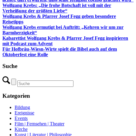
Wolfgang Krebs: „Die frohe Botschaft ist voll mit der
Verheißung der größten Liebe“
Wolfgang Krebs & Pfarrer Josef Fegg geben besondere
Reisetipps
Wolfgang Krebs ermutigt bei Auftritt: „Kehren wir um zur
Barmherzigkeit“
Kabarettist Wolfgang Krebs & Pfarrer Josef Fegg inspirieren
mit Podcast zum Advent
Für Hofbräu-Wiesn-Wirte spielt die Bibel auch auf dem
Oktoberfest eine Rolle
Suche
Kategorien
Bildung
Ereignisse
Events
Film | Fernsehen | Theater
Kirche
Kunst | Literatur | Philosophie