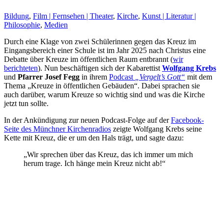
Bildung
,
Film | Fernsehen | Theater
,
Kirche
,
Kunst | Literatur |
Philosophie
,
Medien
Durch eine Klage von zwei Schülerinnen gegen das Kreuz im
Eingangsbereich einer Schule ist im Jahr 2025 nach Christus eine
Debatte über Kreuze im öffentlichen Raum entbrannt (
wir
berichteten
). Nun beschäftigen sich der Kabarettist
Wolfgang Krebs
und
Pfarrer Josef Fegg
in ihrem
Podcast
„Vergelt’s Gott“
mit dem
Thema „Kreuze in öffentlichen Gebäuden“. Dabei sprachen sie
auch darüber, warum Kreuze so wichtig sind und was die Kirche
jetzt tun sollte.
In der Ankündigung zur neuen Podcast-Folge auf der
Facebook-
Seite des Münchner Kirchenradios
zeigte Wolfgang Krebs seine
Kette mit Kreuz, die er um den Hals trägt, und sagte dazu:
„Wir sprechen über das Kreuz, das ich immer um mich
herum trage. Ich hänge mein Kreuz nicht ab!“