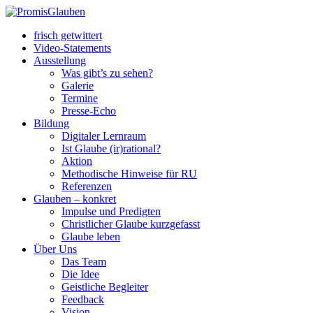
frisch getwittert
Video-Statements
Ausstellung
Was gibt’s zu sehen?
Galerie
Termine
Presse-Echo
Bildung
Digitaler Lernraum
Ist Glaube (ir)rational?
Aktion
Methodische Hinweise für RU
Referenzen
Glauben – konkret
Impulse und Predigten
Christlicher Glaube kurzgefasst
Glaube leben
Über Uns
Das Team
Die Idee
Geistliche Begleiter
Feedback
Vision