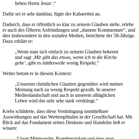
lieben Herrn Jesus‘.“
Dafür sei er sehr dankbar, fügte der Kabarettist an.
Dadurch, dass er öffentlich so klar zu seinem Glauben stehe, erlebe
er auch des Öfteren Anfeindungen und „dumme Kommentare“, und
dies insbesondere in den sozialen Medien, berichtete der 58-Jährige.
Dazu erklärt er:
„Wenn man sich einfach zu seinem Glauben bekennt
und sagt
‚Mir gibt das etwas, wenn ich in die Kirche
gehe‘
, gibt es mittlerweile wenig Respekt.“
Weiter betont er in diesem Kontext:
„Unserem christlichen Glauben gegenüber wird meiner
Meinung nach zu wenig Respekt gezollt. In unserer
Medienlandschaft und auch in unserem alltäglichen
Leben wird das sehr sehr stark verdrängt.“
Krebs schilderte, dass diese Verdrängung unmittelbare
Auswirkungen auf das Wertempfinden in der Gesellschaft hat. Mit
Blick auf das Fundament seines Denkens und Handelns ließ er
wissen:
„Unser Miteinander, Barmherzigkeit und dass man