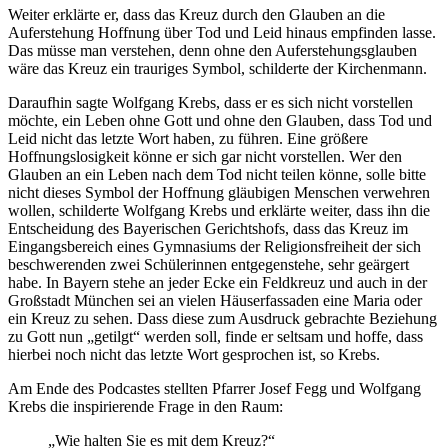
Weiter erklärte er, dass das Kreuz durch den Glauben an die
Auferstehung Hoffnung über Tod und Leid hinaus empfinden lasse.
Das müsse man verstehen, denn ohne den Auferstehungsglauben
wäre das Kreuz ein trauriges Symbol, schilderte der Kirchenmann.
Daraufhin sagte Wolfgang Krebs, dass er es sich nicht vorstellen
möchte, ein Leben ohne Gott und ohne den Glauben, dass Tod und
Leid nicht das letzte Wort haben, zu führen. Eine größere
Hoffnungslosigkeit könne er sich gar nicht vorstellen. Wer den
Glauben an ein Leben nach dem Tod nicht teilen könne, solle bitte
nicht dieses Symbol der Hoffnung gläubigen Menschen verwehren
wollen, schilderte Wolfgang Krebs und erklärte weiter, dass ihn die
Entscheidung des Bayerischen Gerichtshofs, dass das Kreuz im
Eingangsbereich eines Gymnasiums der Religionsfreiheit der sich
beschwerenden zwei Schülerinnen entgegenstehe, sehr geärgert
habe. In Bayern stehe an jeder Ecke ein Feldkreuz und auch in der
Großstadt München sei an vielen Häuserfassaden eine Maria oder
ein Kreuz zu sehen. Dass diese zum Ausdruck gebrachte Beziehung
zu Gott nun „getilgt“ werden soll, finde er seltsam und hoffe, dass
hierbei noch nicht das letzte Wort gesprochen ist, so Krebs.
Am Ende des Podcastes stellten Pfarrer Josef Fegg und Wolfgang
Krebs die inspirierende Frage in den Raum:
„Wie halten Sie es mit dem Kreuz?“