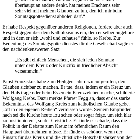
überhaupt an andere denkt, hat meines Erachtens sehr
sehr viel mit meinem Glauben zu tun, den ich mir beim
Sonntagsgottesdienst abholen darf.“
Er habe Respekt gegenüber anderen Religionen, fordere aber auch
Respekt gegenüber dem Katholizismus ein, dem er selber angehöre
und in dem er sich „wohl und zuhause“ fühle, so Krebs. Zur
Bedeutung des Sonntagsgottesdienstes für die Gesellschaft sagte er
den nachdenkenswerten Satz:
„Es gibt einfach Menschen, die sich jeden Sonntag
unter dem Kreuz oder Kruzifix in friedlicher Absicht
versammeln.“
Papst Franziskus habe zum Heiligen Jahr dazu aufgerufen, den
Glauben sichtbar zu machen. Er tue, dass, indem er ein Kreuz um
den Hals trage oder beim Essen ein Kreuzzeichen mache, schilderte
Wolfgang Krebs. Dazu merkte Pfarrer Fegg an, dass er das starke
Bekenntnis, das Wolfgang Krebs zum katholischen Glaube gebe,
„oft in den eigenen Reihen“ vermissen würde. Seinem Empfinden
nach sei die Kirche heute „zu scheu oder sogar feige, um sich klar
zu positionieren“, so der Geistliche. Er finde es schade, dass die
Politik in der Debatte zum Kreuz im öffentlichen Raum den
Hauptpart übernehmen müsse. Er fände es schöner, wenn der
Einsatz für das Kreuz und die christliche Botschaft stärker von der