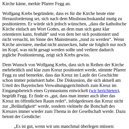
Kirche käme, merkte Pfarrer Fegg an.
Wolfgang Krebs begründete, dass es für die Kirche heute eine
Herausforderung sei, sich nach dem Missbrauchsskandal mutig zu
positionieren. Er würde sich jedoch wünschen, „dass die katholische
Kirche einfach am Wort Gottes, an dem man sich ganz klar
orientieren kann, festhält“ und von dem her sich positioniert und
nicht versucht, im Sinne des Mainstreams „rund zu werden“. Wenn
Kirche anvisiere, medial nicht anzuecken, habe sie folglich nur noch
im Kopf, was nicht gesagt werden sollte und verliere dadurch
jegliche Positionierung, zeigt sich Krebs gewiss.
Dem Wunsch von Wolfgang Krebs, dass sich in Reihen der Kirche
mehrheitlich und klar zum Kreuz positioniert werde, stimmte Pfarrer
Fegg zu und bemerkte, dass das Kreuz im Laufe der Geschichte
schon immer polarisiert habe. Die Diskussion, die sich aktuell am
Urteil des Bayerischen Verwaltungsgerichtshofs zum Kreuz im
Eingangsbereich eines Gymnasiums entwickelt (
wir berichteten
),
begrüßt Fegg. Er finde es „gut, dass man immer auch über das
Kreuz im öffentlichen Raum redet“, infolgedessen das Kreuz nicht
zur „Beiläufigkeit“ werde, sondern vielmehr die Botschaft des
Kreuzes immer wieder zum Thema in der Gesellschaft werde. Dazu
betont der Geistliche:
„Es ist gut, wenn wir uns manchmal überlegen müssen: