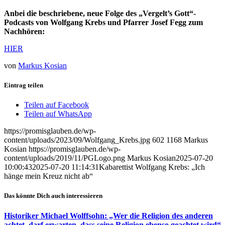
Anbei die beschriebene, neue Folge des „Vergelt’s Gott“-
Podcasts von Wolfgang Krebs und Pfarrer Josef Fegg zum
Nachhören:
HIER
von
Markus Kosian
Eintrag teilen
Teilen auf Facebook
Teilen auf WhatsApp
https://promisglauben.de/wp-
content/uploads/2023/09/Wolfgang_Krebs.jpg
602
1168
Markus
Kosian
https://promisglauben.de/wp-
content/uploads/2019/11/PGLogo.png
Markus Kosian
2025-07-20
10:00:43
2025-07-20 11:14:31
Kabarettist Wolfgang Krebs: „Ich
hänge mein Kreuz nicht ab“
Das könnte Dich auch interessieren
Historiker Michael Wolffsohn: „Wer die Religion des anderen
achtet, darf erwarten, dass seine Religion ebenso geachtet wird“